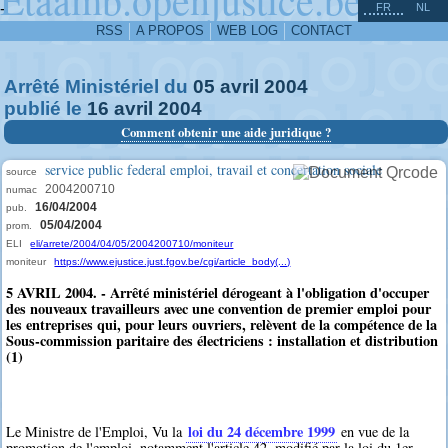
^
-
FR
NL
RSS
A PROPOS
WEB LOG
CONTACT
Arrêté Ministériel du
05
avril
2004
publié le
16
avril
2004
Comment obtenir une aide juridique ?
service public federal emploi, travail et concertation sociale
source
2004200710
numac
16/04/2004
pub.
05/04/2004
prom.
ELI
eli/arrete/2004/04/05/2004200710/moniteur
moniteur
https://www.ejustice.just.fgov.be/cgi/article_body(...)
5 AVRIL 2004. - Arrêté ministériel dérogeant à l'obligation d'occuper
des nouveaux travailleurs avec une convention de premier emploi pour
les entreprises qui, pour leurs ouvriers, relèvent de la compétence de la
Sous-commission paritaire des électriciens : installation et distribution
(1)
loi du 24 décembre 1999
Le Ministre de l'Emploi, Vu la
en vue de la
promotion de l'emploi, notamment l'article 42, modifié par la loi du 1er