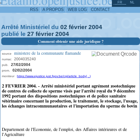
^
-
FR
NL
RSS
A PROPOS
WEB LOG
CONTACT
Arrêté Ministériel du
02
février
2004
publié le
27
février
2004
Comment obtenir une aide juridique ?
ministere de la communaute flamande
source
2004035240
numac
27/02/2004
pub.
02/02/2004
prom.
moniteur
https://www.ejustice.just.fgov.be/cgi/article_body(...)
2 FEVRIER 2004. - Arrêté ministériel portant agrément zootechnique
de centres de collecte de sperme visés par l'arrêté royal du 9 décembre
1992 portant des dispositions zootechniques et de police sanitaire
vétérinaire concernant la production, le traitement, le stockage, l'usage,
les échanges intracommunautaires et l'importation du sperme de bovin
Departement de l'Economie, de l'emploi, des Affaires intérieures et de
l'Agriculture