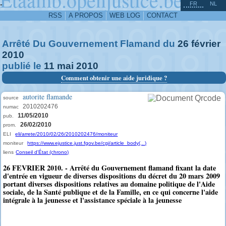
^
-
FR
NL
RSS
A PROPOS
WEB LOG
CONTACT
Arrêté Du Gouvernement Flamand du
26
février
2010
publié le
11
mai
2010
Comment obtenir une aide juridique ?
autorite flamande
source
2010202476
numac
11/05/2010
pub.
26/02/2010
prom.
ELI
eli/arrete/2010/02/26/2010202476/moniteur
moniteur
https://www.ejustice.just.fgov.be/cgi/article_body(...)
liens
Conseil d'État (chrono)
26 FEVRIER 2010. - Arrêté du Gouvernement flamand fixant la date
d'entrée en vigueur de diverses dispositions du décret du 20 mars 2009
portant diverses dispositions relatives au domaine politique de l'Aide
sociale, de la Santé publique et de la Famille, en ce qui concerne l'aide
intégrale à la jeunesse et l'assistance spéciale à la jeunesse