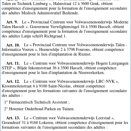
Talen en Techniek Limburg », Halmstraat 12 à 3600 Genk, obtient
compétence d'enseignement pour la formation de l'enseignement secondaire
des adultes Medisch Administratief Bediende.
Art. 9.
Le « Provinciaal Centrum voor Volwassenenonderwijs Moderne
Talen Hasselt », Gouverneur Verwilghensingel 1b à 3500 Hasselt, obtient
compétence d'enseignement pour la formation de l'enseignement secondaire
des adultes Latijn schrift Richtgraad 1.
Art. 10.
Le « Provinciaal Centrum voor Volwassenenonderwijs Talen -
Informatica Voeren », Hoeneveldje 2 à 3798 Fourons, obtient compétence
d'enseignement pour le lieu d'implantation de Riemst.
Art. 11.
Le « Centrum voor Volwassenenonderwijs Hogere Leergangen
STEP », Blijde Inkomststraat 36 à 3500 Hasselt, obtient compétence
d'enseignement pour le lieu d'implantation de Nieuwerkerken.
Art. 12.
Le « Centrum voor Volwassenenonderwijs LBC-NVK »,
Kroonmolenstraat 4 à 9100 Saint-Nicolas, obtient compétence
d'enseignement pour les formations suivantes de l'enseignement secondaire
des adultes :
1° Farmaceutisch Technisch Assistent ;
2° Hovenier Onderhoud Parken en Tuinen.
Art. 13.
Le « Centrum voor Volwassenenonderwijs Leerstad »,
Groendreef 31 à 9160 Lokeren, obtient compétence d'enseignement pour les
formations suivantes de l'enseignement secondaire des adultes :