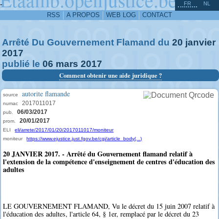
^
-
FR
NL
RSS
A PROPOS
WEB LOG
CONTACT
Arrêté Du Gouvernement Flamand du
20
janvier
2017
publié le
06
mars
2017
Comment obtenir une aide juridique ?
autorite flamande
source
2017011017
numac
06/03/2017
pub.
20/01/2017
prom.
ELI
eli/arrete/2017/01/20/2017011017/moniteur
moniteur
https://www.ejustice.just.fgov.be/cgi/article_body(...)
20 JANVIER 2017. - Arrêté du Gouvernement flamand relatif à
l'extension de la compétence d'enseignement de centres d'éducation des
adultes
LE GOUVERNEMENT FLAMAND, Vu le décret du 15 juin 2007 relatif à
l'éducation des adultes, l'article 64, § 1er, remplacé par le décret du 23