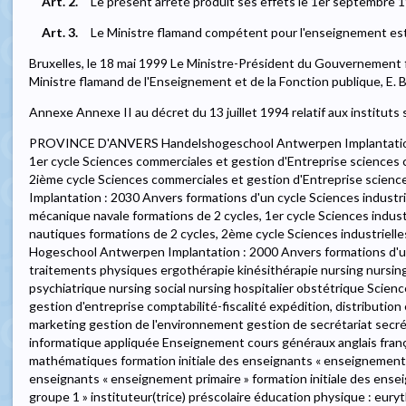
Art. 2.
Le présent arrêté produit ses effets le 1er septembre 
Art. 3.
Le Ministre flamand compétent pour l'enseignement est 
Bruxelles, le 18 mai 1999 Le Ministre-Président du Gouvernemen
Ministre flamand de l'Enseignement et de la Fonction publique, 
Annexe Annexe II au décret du 13 juillet 1994 relatif aux institu
PROVINCE D'ANVERS Handelshogeschool Antwerpen Implantation : 2000 Anvers formations de 2 cycles, 1er cycle Sciences commerciales et gestion d'Entreprise sciences commerciales formations de 2 cycles, 2ième cycle Sciences commerciales et gestion d'Entreprise sciences commerciales Hogere Zeevaartschool Implantation : 2030 Anvers formations d'un cycle Sciences industrielles et Technologie électromécanique mécanique navale formations de 2 cycles, 1er cycle Sciences industrielles et Technologie sciences nautiques formations de 2 cycles, 2ème cycle Sciences industrielles et Technologie sciences nautiques Hogeschool Antwerpen Implantation : 2000 Anvers formations d'un cycle Soins de Santé ergothérapie traitements physiques ergothérapie kinésithérapie nursing nursing gériatrique nursing pédiatrique nursing psychiatrique nursing social nursing hospitalier obstétrique Sciences commerciales et gestion d'Entreprise gestion d'entreprise comptabilité-fiscalité expédition, distribution et transport finances et assurances marketing gestion de l'environnement gestion de secrétariat secrétariat médical secrétariat-langues informatique appliquée Enseignement cours généraux anglais français néerlandais sciences-géographie mathématiques formation initiale des enseignants « enseignement maternel » formation initiale des enseignants « enseignement primaire » formation initiale des enseignants « enseignement secondaire - groupe 1 » instituteur(trice) préscolaire éducation physique : eurythmie biologie instituteur(trice) Travail socio-éducatif travail social services sociaux aide au personnel travail socio-culturel formations de 2 cycles, 1er cycle Architecture architecture Arts audiovisuels et plastiques arts audiovisuels esthétique tridimensionnelle photographie esthétique graphique et publicitaire création de mode, de textile et de costumes de théâtre restauration arts libéraux conservation/restauration Soins de santé kinésithérapie Sciences industrielles et Technologie sciences industrielles Musique et Art dramatique art dramatique cabaret théâtre arts de la parole musique instrument - chant jazz et musique légère théorie musicale-écritures musicales Conception de produits conception de produits Linguistique appliquée traduction formations de 2 cycles, 2ème cycle Architecture architecture architecture d'intérieur Arts audiovisuels et plastiques arts audiovisuels esthétique tridimensionnelle photographie esthétique graphique et publicitaire création de mode, de textile et de costumes de théâtre restauration arts libéraux conservation/restauration Sciences industrielles et Technologie construction construction géométrie électromécanique automatisation électromécanique électrotechnique électronique techniques d'information et de communication techniques de plan Musique et Art dramatique art dramatique cabaret théâtre arts de la parole musique instrument - chant jazz et musique légère théorie musicale-écritures musicales Conception de produits conception de produits Linguistique appliquée traduction études d'interprète études de traducteur Implantation : 2300 Turnhout formations d'un cycle Sciences industrielles et Technologie chimie biochimie chimie protection de l'environnement entreprises graphiques industrie du livre entreprises graphiques Implantation : 2500 Lier formations d'un cycle Musique et Art dramatique danse Enseignement électricité-éducation technique et technologique formation initiale des enseignants « enseignement maternel » formation initiale des enseignants « enseignement primaire » formation initiale des enseignants « enseignement secondaire - groupe 1 » instituteur(trice) préscolaire mécanique- éducation technique et technologique instituteur(trice) éducation technique et technologique économie domestique habillement industrie Implantation : 2800 Malines formations d'un cycle Soins de santé nursing nursing hospitalier Sciences industrielles et Technologie construction immobilier chimie biochimie chimie protection d'environnement techniques de transformation électricité électronique formations de deux cycles, 1er cycle Sciences industrielles et Technologie sciences industrielles formations de deux cycles, 2ème cycle Sciences industrielles et Technologie chimie chimie électromécanique automatisation électromécanique électrotechnique électronique techniques d'information et de communication techniques de plan Hogeschool van de Provincie Antwerpen Implantation : 2000 Anvers formations d'un cycle Soins de santé technologie de laboratoire et de l'alimentation technologie de laboratoire médical Sciences commerciales et gestion d'Entreprise gestion d'entreprise pratique juridique gestion de la communication communication dans l'entreprise presse et communication public relations gestion hôtelière gestion de secrétariat secrétariat médical Sciences industrielles et Technologie chimie biochimie chimie techniques de transformation Enseignement formation initiale des enseignants « enseignement secondaire - groupe 1 » éducation technique et technologique économie domestique Travail socio-éducatif orthopédagogie Implantation : 2800 Malines formations d'un cycle Enseignement formation initiale des enseignants « enseignement secondaire - groupe 1 » agriculture et horticulture - éducation technique et technologique Implantation : 2850 Boom formations d'un cycle Sciences industrielles et Technologie électromécanique climatisation techniques de mesurage et de régulation techniques d'entretien Karel de Grote-Hogeschool - Katholieke Hogeschool Antwerpen Implantation : 2018 An