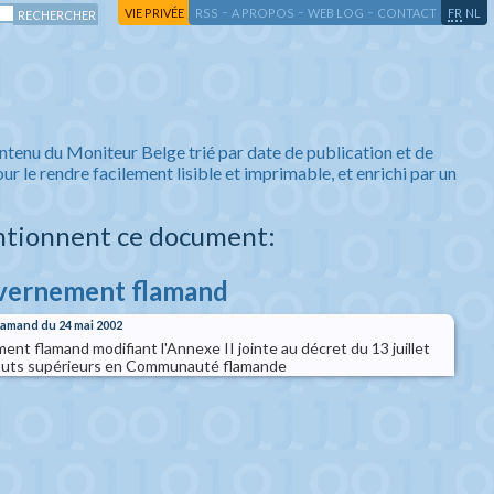
-
-
-
-
VIE PRIVÉE
RSS
A PROPOS
WEB LOG
CONTACT
FR
NL
ntenu du Moniteur Belge trié par date de publication et de
ur le rendre facilement lisible et imprimable, et enrichi par un
ntionnent ce document:
uvernement flamand
lamand du 24 mai 2002
nt flamand modifiant l'Annexe II jointe au décret du 13 juillet
tituts supérieurs en Communauté flamande