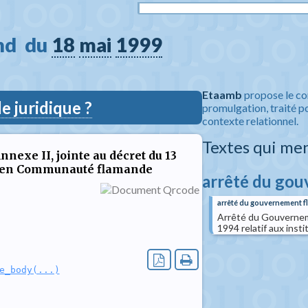
d  du 
18
mai
1999
Etaamb
propose le co
 juridique ?
promulgation, traité po
contexte relationnel.
Textes qui me
exe II, jointe au décret du 13
urs en Communauté flamande
arrêté du go
arrêté du gouvernement f
Arrêté du Gouverneme
1994 relatif aux ins
e_body(...)