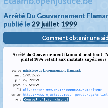
Etaamb.openjustice.be
Arrêté Du Gouvernement Flaman
publié le 
29
juillet
1999
Comment obtenir une aide
Arrêté du Gouvernement flamand modifiant l'Ann
juillet 1994 relatif aux instituts supérie
source
ministere de la communaute flamande
numac
1999035825
pub.
29/07/1999
prom.
18/05/1999
ELI
eli/arrete/1999/05/18/1999035825/moniteur
moniteur
https://www.ejustice.just.fgov.be/cgi/articl
liens
Conseil d'État (chrono)