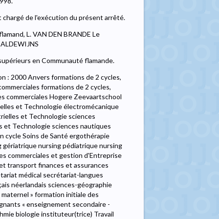
1998.
chargé de l'exécution du présent arrêté.
t flamand, L. VAN DEN BRANDE Le
E. BALDEWIJNS
ts supérieurs en Communauté flamande.
vers formations d'un cycle Soins de santé technologie de laboratoire et de l'alimentation technologie de laboratoire médical nursing nursing gériatrique nursing pédiatrique nursing psychiatrique nursing social nursing hospitalier obstétrique Sciences commerciales et gestion d'Entreprise gestion d'entreprise comptabilité-fiscalité expédition, distribution et transport finances et assurances marketing gestion de l'environnement pratique juridique gestion de secrétariat secrétariat médical secrétariat-langues traduction commerciale et interprétariat informatique appliquée Sciences industrielles et Technologie techniques audiovisuelles photographie chimie biochimie chimie techniques de transformation électricité électronique électromécanique mécanisation de l'entreprise climatisation techniques de mesurage et de régulation mécanique mécanique automobile Enseignement cours généraux anglais français néerlandais sciences-géographie mathématiques formation initiale des enseignants « enseignement maternel » formation initiale des enseignants « enseignement primaire » formation initiale des enseignants « enseignement secondaire - groupe 1 » instituteur(trice) préscolaire industrie - éducation technique et technologique instituteur(trice) arts plastiques Travail socio-éducatif orthopédagogie travail social services sociaux consultation sociale aide au personnel travail socio-culturel formations de cycles, 1er cycle Arts audiovisuels et plastiques arts audiovisuels esthétique tridimensionnelle esthétique graphique et publicitaire arts libéraux Sciences industrielles et Technologie sciences industrielles formations de 2 cycles, 2ème cycle Arts audiovisuels et plastiques arts audiovisuels esthétique tridimensionnelle esthétique graphique et publicitaire arts libéraux Sciences industrielles et Technologie chimie biochimie chimie électricité électricité électronique électromécanique automatisation électromécanique électrotechnique électronique techniques d'information et de communication techniques de projet Katholieke Hogeschool Kempen Implantation : 2290 Vorselaar formation d'un cycle Enseignement cours généraux anglais français néerlandais sciences-géographie mathématiques formation initiale des enseignants « enseignement maternel » formation initiale des enseignants « enseignement primaire » formation initiale des enseignants « enseignement secondaire - groupe 1 » instituteur(trice) préscolaire instituteur(trice) Implantation : 2300 Turnhout formations d'un cycle Soins de santé nursing nursing pédiatrique nursing psychiatrique nursing social nursing hospitalier obstétrique Sciences commerciales et gestion d'Entreprise sciences commerciales comptabilité-fiscalité finances et assurances marketing pratique juridique gestion de secrétariat secrétariat médical secrétariat-langues traduction commerciale et interprétariat Enseignement cours généraux anglais français néerlandais sciences-géographie mathématiques formation initiale des enseignants « enseignement primaire » formation initiale des enseignants « enseignement secondaire - groupe 1 » instituteur(trice) formations d'un cycle Biotechnologie agriculture et biotechnologie Soins de santé ergothérapie traitements physiques ergothérapie orthopédie technologie de laboratoire et de l'alimentation techniques pharmaceutiq