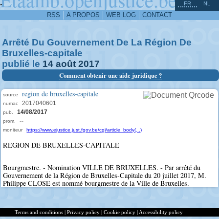
^
-
FR
NL
RSS
A PROPOS
WEB LOG
CONTACT
Arrêté Du Gouvernement De La Région De
Bruxelles-capitale
publié le
14
août
2017
Comment obtenir une aide juridique ?
region de bruxelles-capitale
source
2017040601
numac
14/08/2017
pub.
--
prom.
moniteur
https://www.ejustice.just.fgov.be/cgi/article_body(...)
REGION DE BRUXELLES-CAPITALE
Bourgmestre. - Nomination VILLE DE BRUXELLES. - Par arrêté du
Gouvernement de la Région de Bruxelles-Capitale du 20 juillet 2017, M.
Philippe CLOSE est nommé bourgmestre de la Ville de Bruxelles.
Terms and conditions
|
Privacy policy
|
Cookie policy
|
Accessibility policy