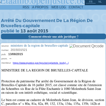
^
-
FR
NL
RSS
A PROPOS
WEB LOG
CONTACT
Arrêté Du Gouvernement De La Région De
Bruxelles-capitale
publié le
13
août
2015
Comment obtenir une aide juridique ?
ministere de la region de bruxelles-capitale
source
2015031521
numac
13/08/2015
pub.
--
prom.
moniteur
https://www.ejustice.just.fgov.be/cgi/article_body(...)
MINISTERE DE LA REGION DE BRUXELLES-CAPITALE
Protection du patrimoine Par arrêté du Gouvernement de la Région de
Bruxelles-Capitale du 16 juillet 2015, est classé comme site de l'extension
du Scheutbos sis Rue de la Flûte Enchantée à 1080 Molenbeek-Saint-Jean
en raison de son intérêt esthétique, social et scientifique.
Le bien est connu au cadastre de Molenbeek-Saint-Jean, 4e division, section
C, parcelles n° s 80a, 81a, 82a, 89, 132, 133a, 134a, 135a, 135b, 142h et