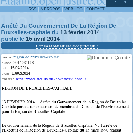
^
-
FR
NL
RSS
A PROPOS
WEB LOG
CONTACT
Arrêté Du Gouvernement De La Région De
Bruxelles-capitale du
13
février
2014
publié le
15
avril
2014
Comment obtenir une aide juridique ?
region de bruxelles-capitale
source
2014031168
numac
15/04/2014
pub.
13/02/2014
prom.
moniteur
https://www.ejustice.just.fgov.be/cgi/article_body(...)
REGION DE BRUXELLES-CAPITALE
13 FEVRIER 2014. - Arrêté du Gouvernement de la Région de Bruxelles-
Capitale portant remplacement de membres du Conseil de l'Environnement
pour la Région de Bruxelles-Capitale
Le Gouvernement de la Région de Bruxelles-Capitale, Vu l'arrêté de
l'Exécutif de la Région de Bruxelles-Capitale du 15 mars 1990 réglant