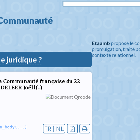
 Communauté 
Etaamb
propose le co
promulgation, traité po
contexte relationnel.
 juridique ?
a Communauté française du 22
LEER Joëll(...)
e_body(...)
FR | NL