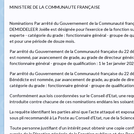
MINISTERE DE LA COMMUNAUTE FRANÇAISE
Nominations Par arrêté du Gouvernement de la Communauté fran
DEMIDDELEER Joëlle est désignée pour l'exercice de la fonction su
experte - catégorie du grade : fonctionnaire général - groupe de qual
et pour une période de douze mois.
Par arrêté du Gouvernement de la Communauté française du 22 
est nommé, par avancement de grade, au grade de directeur général
fonctionnaire général - groupe de qualification : 1 le 1er janvier 202
Par arrêté du Gouvernement de la Communauté française du 2
Bénédicte est nommée, par avancement de grade, au grade de direc
catégorie du grade : fonctionnaire général - groupe de qualification 
Conformément aux lois coordonnées sur le Conseil d'Etat, une req
introduite contre chacune de ces nominations endéans les soixante
La requête identifiant les parties ainsi que l'acte attaqué et expo
sous pli recommandé à La Poste au Conseil d'Etat, rue de la Science
Toute personne justifiant d'un intérêt peut obtenir une copie con
auprès de la Direction générale de la Fonction publique et des Re