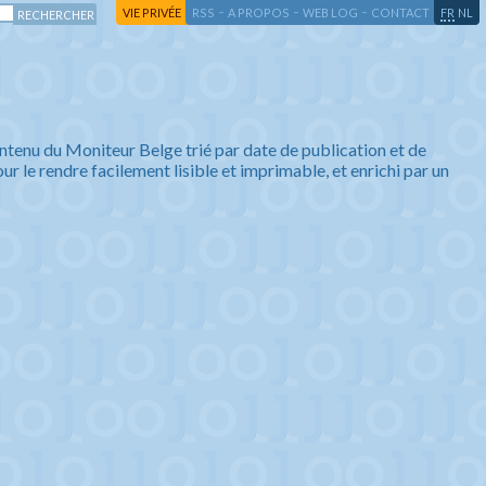
-
-
-
-
VIE PRIVÉE
RSS
A PROPOS
WEB LOG
CONTACT
FR
NL
ntenu du Moniteur Belge trié par date de publication et de
ur le rendre facilement lisible et imprimable, et enrichi par un