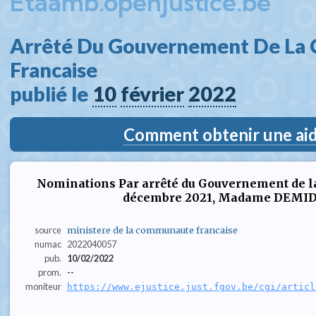
Etaamb.openjustice.be
Arrêté Du Gouvernement De La
Francaise  
publié le 
10
février
2022
Comment obtenir une aide
Nominations Par arrêté du Gouvernement de l
décembre 2021, Madame DEMIDDE
source
ministere de la communaute francaise
numac
2022040057
pub.
10/02/2022
prom.
--
moniteur
https://www.ejustice.just.fgov.be/cgi/articl