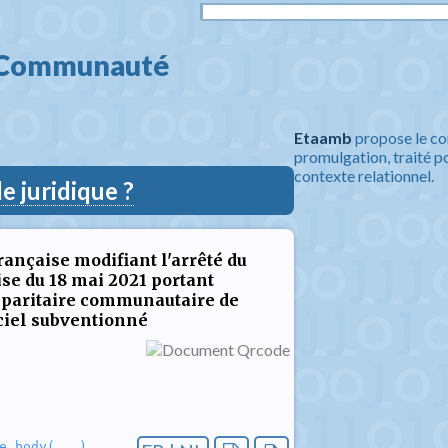
 Communauté 
Etaamb
propose le co
promulgation, traité po
contexte relationnel.
 juridique ?
nçaise modifiant l'arrêté du
e du 18 mai 2021 portant
paritaire communautaire de
ciel subventionné
e_body(...)