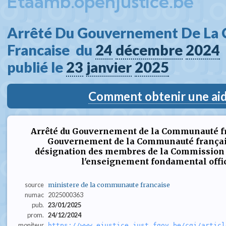
Etaamb.openjustice.be
Arrêté Du Gouvernement De La
Francaise  du 
24
décembre
2024
publié le 
23
janvier
2025
Comment obtenir une aide
Arrêté du Gouvernement de la Communauté fra
Gouvernement de la Communauté français
désignation des membres de la Commission 
l'enseignement fondamental offi
source
ministere de la communaute francaise
numac
2025000363
pub.
23/01/2025
prom.
24/12/2024
moniteur
https://www.ejustice.just.fgov.be/cgi/articl