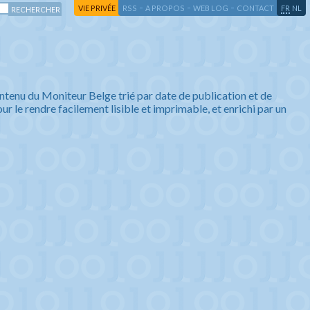
-
-
-
-
VIE PRIVÉE
RSS
A PROPOS
WEB LOG
CONTACT
FR
NL
ntenu du Moniteur Belge trié par date de publication et de
ur le rendre facilement lisible et imprimable, et enrichi par un