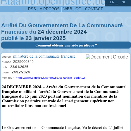
^
-
FR
NL
RSS
A PROPOS
WEB LOG
CONTACT
Arrêté Du Gouvernement De La Communauté
Francaise du
24
décembre
2024
publié le
23
janvier
2025
Comment obtenir une aide juridique ?
ministere de la communaute francaise
source
2025000349
numac
23/01/2025
pub.
24/12/2024
prom.
moniteur
https://www.ejustice.just.fgov.be/cgi/article_body(...)
24 DECEMBRE 2024. - Arrêté du Gouvernement de la Communauté
française modifiant l'arrêté du Gouvernement de la Communauté
française du 15 juin 2023 portant nomination des membres de la
Commission paritaire centrale de l'enseignement supérieur non
universitaire libre non confessionnel
Le Gouvernement de la Communauté française, Vu le décret du 24 juillet