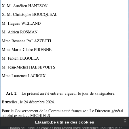
X. M. Aurélien HANTSON
X. M. Christophe BOUCQUEAU
M. Hugues WEILAND
M. Adrien ROSMAN
Mme Rosanna PALAZZETTI
Mme Marie-Claire PIRENNE
M. Fabien DEGOLLA
M. Jean-Michel HAESEVOETS
Mme Laurence LACROIX
Art. 2.
Le présent arrêté entre en vigueur le jour de sa signature.
Bruxelles, le 24 décembre 2024.
Pour le Gouvernement de la Communauté française : Le Directeur général
adjoint expert, J. MICHIELS
x
Etaamb.be utilise des cookies
Etaamb.be utilise les cookies pour retenir votre préférence linguistique et