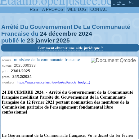
^
-
FR
NL
RSS
A PROPOS
WEB LOG
CONTACT
Arrêté Du Gouvernement De La Communauté
Francaise du
24
décembre
2024
publié le
23
janvier
2025
Comment obtenir une aide juridique ?
ministere de la communaute francaise
source
2025000333
numac
23/01/2025
pub.
24/12/2024
prom.
moniteur
https://www.ejustice.just.fgov.be/cgi/article_body(...)
24 DECEMBRE 2024. - Arrêté du Gouvernement de la Communauté
française modifiant l'arrêté du Gouvernement de la Communauté
française du 12 février 2021 portant nomination des membres de la
Commission paritaire de l'enseignement fondamental libre
confessionnel
Le Gouvernement de la Communauté française, Vu le décret du 1er février