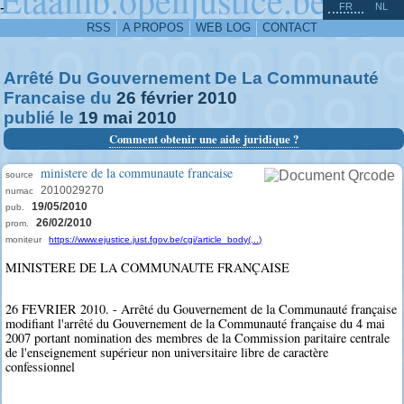
^
-
FR
NL
RSS
A PROPOS
WEB LOG
CONTACT
Arrêté Du Gouvernement De La Communauté
Francaise du
26
février
2010
publié le
19
mai
2010
Comment obtenir une aide juridique ?
ministere de la communaute francaise
source
2010029270
numac
19/05/2010
pub.
26/02/2010
prom.
moniteur
https://www.ejustice.just.fgov.be/cgi/article_body(...)
MINISTERE DE LA COMMUNAUTE FRANÇAISE
26 FEVRIER 2010. - Arrêté du Gouvernement de la Communauté française
modifiant l'arrêté du Gouvernement de la Communauté française du 4 mai
2007 portant nomination des membres de la Commission paritaire centrale
de l'enseignement supérieur non universitaire libre de caractère
confessionnel