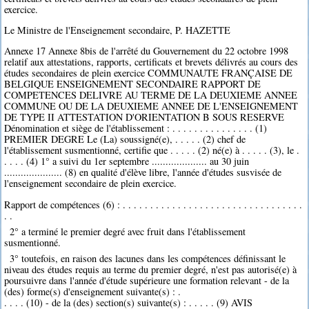
exercice.
Le Ministre de l'Enseignement secondaire, P. HAZETTE
Annexe 17 Annexe 8bis de l'arrêté du Gouvernement du 22 octobre 1998
relatif aux attestations, rapports, certificats et brevets délivrés au cours des
études secondaires de plein exercice COMMUNAUTE FRANÇAISE DE
BELGIQUE ENSEIGNEMENT SECONDAIRE RAPPORT DE
COMPETENCES DELIVRE AU TERME DE LA DEUXIEME ANNEE
COMMUNE OU DE LA DEUXIEME ANNEE DE L'ENSEIGNEMENT
DE TYPE II ATTESTATION D'ORIENTATION B SOUS RESERVE
Dénomination et siège de l'établissement : . . . . . . . . . . . . . . . (1)
PREMIER DEGRE Le (La) soussigné(e), . . . . . (2) chef de
l'établissement susmentionné, certifie que . . . . . (2) né(e) à . . . . . (3), le .
. . . . (4) 1° a suivi du 1er septembre .................... au 30 juin
..................... (8) en qualité d'élève libre, l'année d'études susvisée de
l'enseignement secondaire de plein exercice.
Rapport de compétences (6) : . . . . . . . . . . . . . . . . . . . . . . . . . . . . . . . . .
. .
2° a terminé le premier degré avec fruit dans l'établissement
susmentionné.
3° toutefois, en raison des lacunes dans les compétences définissant le
niveau des études requis au terme du premier degré, n'est pas autorisé(e) à
poursuivre dans l'année d'étude supérieure une formation relevant - de la
(des) forme(s) d'enseignement suivante(s) : .
. . . . (10) - de la (des) section(s) suivante(s) : . . . . . (9) AVIS