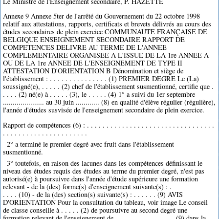
Le Ministre de l'Enseignement secondaire, P. HAZETTE
Annexe 9 Annexe 5ter de l'arrêté du Gouvernement du 22 octobre 1998
relatif aux attestations, rapports, certificats et brevets délivrés au cours des
études secondaires de plein exercice COMMUNAUTE FRANÇAISE DE
BELGIQUE ENSEIGNEMENT SECONDAIRE RAPPORT DE
COMPETENCES DELIVRE AU TERME DE L'ANNEE
COMPLEMENTAIRE ORGANISEE A L'ISSUE DE LA 1re ANNEE A
OU DE LA 1re ANNEE DE L'ENSEIGNEMENT DE TYPE II
ATTESTATION D'ORIENTATION B Dénomination et siège de
l'établissement : . . . . . . . . . . . . . . . (1) PREMIER DEGRE Le (La)
soussigné(e), . . . . . (2) chef de l'établissement susmentionné, certifie que .
. . . . (2) né(e) à . . . . . (3), le . . . . . (4) 1° a suivi du 1er septembre
..................... au 30 juin ............ (8) en qualité d'élève régulier (régulière),
l'année d'études susvisée de l'enseignement secondaire de plein exercice.
Rapport de compétences (6) : . . . . . . . . . . . . . . . . . . . . . . . . . . . . . . . . .
. . . . . . . . . . . . . . . . . . . . . .
2° a terminé le premier degré avec fruit dans l'établissement
susmentionné.
3° toutefois, en raison des lacunes dans les compétences définissant le
niveau des études requis des études au terme du premier degré, n'est pas
autorisé(e) à poursuivre dans l'année d'étude supérieure une formation
relevant - de la (des) forme(s) d'enseignement suivante(s) : .
. . . . (10) - de la (des) section(s) suivante(s) : . . . . . . (9) AVIS
D'ORIENTATION Pour la consultation du tableau, voir image Le conseil
de classe conseille à . . . . . (2) de poursuivre au second degré une
formation relevant de l'enseignement de . . . . . . . . . . . . . . . .(9) dans la