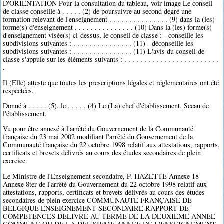
D'ORIENTATION Pour la consultation du tableau, voir image Le conseil
de classe conseille à . . . . . (2) de poursuivre au second degré une
formation relevant de l'enseignement . . . . . . . . . . . . . . . (9) dans la (les)
forme(s) d'enseignement . . . . . . . . . . . . . . . (10) Dans la (les) forme(s)
d'enseignement visée(s) ci-dessus, le conseil de classe : - conseille les
subdivisions suivantes : . . . . . . . . . . . . . . . (11) - déconseille les
subdivisions suivantes : . . . . . . . . . . . . . . . (11) L'avis du conseil de
classe s'appuie sur les éléments suivants : . . . . . . . . . . . . . . . . . . . . . . . .
.
Il (Elle) atteste que toutes les prescriptions légales et réglementaires ont été
respectées.
Donné à . . . . . (5), le . . . . . (4) Le (La) chef d'établissement, Sceau de
l'établissement.
Vu pour être annexé à l'arrêté du Gouvernement de la Communauté
française du 23 mai 2002 modifiant l'arrêté du Gouvernement de la
Communauté française du 22 octobre 1998 relatif aux attestations, rapports,
certificats et brevets délivrés au cours des études secondaires de plein
exercice.
Le Ministre de l'Enseignement secondaire, P. HAZETTE Annexe 18
Annexe 8ter de l'arrêté du Gouvernement du 22 octobre 1998 relatif aux
attestations, rapports, certificats et brevets délivrés au cours des études
secondaires de plein exercice COMMUNAUTE FRANÇAISE DE
BELGIQUE ENSEIGNEMENT SECONDAIRE RAPPORT DE
COMPETENCES DELIVRE AU TERME DE LA DEUXIEME ANNEE