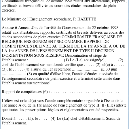
Communauté française du 22 octobre 1998 relatif aux attestations, rapports,
certificats et brevets délivrés au cours des études secondaires de plein
exercice.
Le Ministre de l'Enseignement secondaire, P. HAZETTE
Annexe 6 Annexe 4bis de l'arrêté du Gouvernement du 22 octobre 1998
relatif aux attestations, rapports, certificats et brevets délivrés au cours des
études secondaires de plein exercice COMMUNAUTE FRANÇAISE DE
BELGIQUE ENSEIGNEMENT SECONDAIRE RAPPORT DE
COMPETENCES DELIVRE AU TERME DE LA 1re ANNEE A OU DE
LA 1re ANNEE DE L'ENSEIGNEMENT DE TYPE II DECISION
D'ORIENTATION SOUS RESERVE Dénomination et siège de
l'établissement : . . . . . . . . . . . . . . . (1) Le (La) soussigné(e), . . . . . (2)
chef de l'établissement susmentionné, certifie que . . . . . (2) né(e) à . . . . .
(3), le . . . . . (4) a suivi du 1er septembre ........................ au 30 juin
..................... (8) en qualité d'élève libre, l'année d'études susvisée de
l'enseignement secondaire de plein exercice et a terminé cette année dans
l'établissement susmentionné.
Rapport de compétences (6) : . . . . . . . . . . . . . . . . . . . . . . . . . . . . . .
L'élève est orienté(e) vers l'année complémentaire organisée à l'issue de la
1re année A ou de la 1re année de l'enseignement de type II. Il (Elle) atteste
que toutes les prescriptions légales et réglementaires ont été respectées.
Donné à . . . . . (5), le . . . . . (4) Le (La) chef d'établissement, Sceau de
l'établissement.