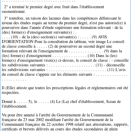
2° a terminé le premier degré avec fruit dans l'établissement
susmentionné.
3° toutefois, en raison des lacunes dans les compétences définissant le
niveau des études requis au terme du premier degré, n'est pas autorisé(e) à
poursuivre dans l'année d'étude supérieure une formation relevant - de la
(des) forme(s) d'enseignement suivante(s) : .
. . . . (10) - de la (des) section(s) suivante(s) : . . . . . (9) AVIS
D'ORIENTATION Pour la consultation du tableau, voir image Le conseil
de classe conseille à . . . . . (2) de poursuivre au second degré une
formation relevant de l'enseignement de . . . . . . . . . . . . . . . (9) dans la
(les) forme(s) d'enseignement . . . . . . . . . . . . . . . (10) Dans la (les)
forme(s) d'enseignement visée(s) ci-dessus, le conseil de classe : - conseille
les subdivisions suivantes : . . . . . . . . . . . . . . . . . . . . (11) - déconseille
les subdivisions suivantes : . . . . . . . . . . . . . . . . . . . . . . . . . (11) L'avis
du conseil de classe s'appuie sur les éléments suivants : . . . . . . . . . . . . . .
. . . . . . . . . . .
Il (Elle) atteste que toutes les prescriptions légales et réglementaires ont été
respectées.
Donné à . . . . . 5), le . . . . . (4) Le (La) chef d'établissement, Sceau de
l'établissement.
Vu pour être annexé à l'arrêté du Gouvernement de la Communauté
française du 23 mai 2002 modifiant l'arrêté du Gouvernement de la
Communauté française du 22 octobre 1998 relatif aux attestations, rapports,
certificats et brevets délivrés au cours des études secondaires de plein