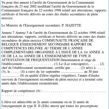
Vu pour être annexé à l'arrêté du Gouvernement de la Communauté
française du 23 mai 2002 modifiant l'arrêté du Gouvernement de la
Communauté française du 22 octobre 1998 relatif aux attestations, rapports,
certificats et brevets délivrés au cours des études secondaires de plein
exercice.
Le Ministre de l'Enseignement secondaire, P. HAZETTE
Annexe 7 Annexe 5 de l'arrêté du Gouvernement du 22 octobre 1998 relatif
aux attestations, rapports, certificats et brevets délivrés au cours des études
secondaires de plein exercice COMMUNAUTE FRANÇAISE DE
BELGIQUE ENSEIGNEMENT SECONDAIRE RAPPORT DE
COMPETENCES DELIVRE AU TERME DE L'ANNEE
COMPLEMENTAIRE ORGANISEE A L'ISSUE DE LA 1re ANNEE A
OU DE LA 1re ANNEE DE L'ENSEIGNEMENT DE TYPE II
ATTESTATION DE FREQUENTATION Dénomination et siège de
l'établissement : . . . . . . . . . . . . . . . (1) Le (La) soussigné(e), . . . . . (2)
chef de l'établissement susmentionné, certifie que . . . . . (2) né(e) à . . . . .
(3), le . . . . . (4) a suivi du 1er septembre ....................... au 30 juin
.................. (8) en qualité d'élève régulier (régulière), l'année d'études
susvisée de l'enseignement secondaire de plein exercice et a terminé cette
année dans l'établissement susmentionné.
Rapport de compétences (6) : . . . . . . . . . . . . . . . . . . . . . . . . . . . . . . . . .
. . . . . . . . . . . .
L'élève est admissible en 2e année commune ou en 2e année de
l'enseignement de type II. Il (Elle) atteste que toutes les prescriptions