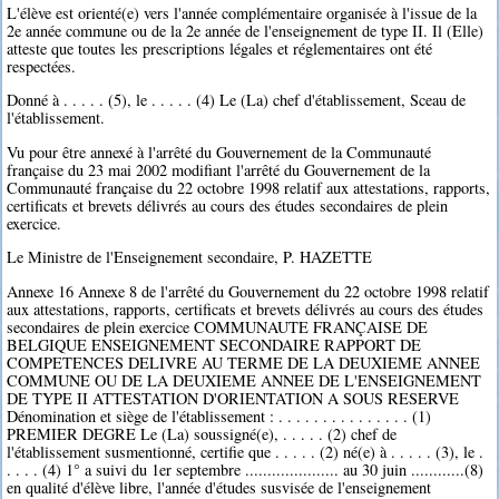
L'élève est orienté(e) vers l'année complémentaire organisée à l'issue de la
2e année commune ou de la 2e année de l'enseignement de type II. Il (Elle)
atteste que toutes les prescriptions légales et réglementaires ont été
respectées.
Donné à . . . . . (5), le . . . . . (4) Le (La) chef d'établissement, Sceau de
l'établissement.
Vu pour être annexé à l'arrêté du Gouvernement de la Communauté
française du 23 mai 2002 modifiant l'arrêté du Gouvernement de la
Communauté française du 22 octobre 1998 relatif aux attestations, rapports,
certificats et brevets délivrés au cours des études secondaires de plein
exercice.
Le Ministre de l'Enseignement secondaire, P. HAZETTE
Annexe 16 Annexe 8 de l'arrêté du Gouvernement du 22 octobre 1998 relatif
aux attestations, rapports, certificats et brevets délivrés au cours des études
secondaires de plein exercice COMMUNAUTE FRANÇAISE DE
BELGIQUE ENSEIGNEMENT SECONDAIRE RAPPORT DE
COMPETENCES DELIVRE AU TERME DE LA DEUXIEME ANNEE
COMMUNE OU DE LA DEUXIEME ANNEE DE L'ENSEIGNEMENT
DE TYPE II ATTESTATION D'ORIENTATION A SOUS RESERVE
Dénomination et siège de l'établissement : . . . . . . . . . . . . . . . (1)
PREMIER DEGRE Le (La) soussigné(e), . . . . . (2) chef de
l'établissement susmentionné, certifie que . . . . . (2) né(e) à . . . . . (3), le .
. . . . (4) 1° a suivi du 1er septembre ..................... au 30 juin ............(8)
en qualité d'élève libre, l'année d'études susvisée de l'enseignement