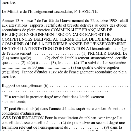
exercice.
Le Ministre de l'Enseignement secondaire, P. HAZETTE
Annexe 13 Annexe 7 de l'arrêté du Gouvernement du 22 octobre 1998 relatif
aux attestations, rapports, certificats et brevets délivrés au cours des études
secondaires de plein exercice COMMUNAUTE FRANÇAISE DE
BELGIQUE ENSEIGNEMENT SECONDAIRE RAPPORT DE
COMPETENCES DELIVRE AU TERME DE LA DEUXIEME ANNEE
COMMUNE OU DE LA DEUXIEME ANNEE DE L'ENSEIGNEMENT
DE TYPE II ATTESTATION D'ORIENTATION A Dénomination et siège
de l'établissement : . . . . . . . . . . . . . . . . . . . . (1) PREMIER DEGRE Le
(La) soussigné(e), . . . . . (2) chef de l'établissement susmentionné, certifie
que . . . . . (2) né(e) à . . . . . (3), le . . . . . (4) 1° a suivi du 1er septembre
..................... au 30 juin ..................... (8) en qualité d'élève régulier
(régulière), l'année d'études susvisée de l'enseignement secondaire de plein
exercice.
Rapport de compétences (6) : . . . . . . . . . . . . . . . . . . . . . . . . . . . . . . . . .
. . . . . . . . . . . . . . . . . . . . . . . . . . . . . . . . . . . . . . . . . . . . . . .
2° a terminé le premier degré avec fruit dans l'établissement
susmentionné;
3° peut être admis(e) dans l'année d'études supérieure conformément aux
conditions d'admission.
AVIS D'ORIENTATION Pour la consultation du tableau, voir image Le
conseil de classe conseille à . . . . . (2) de poursuivre au second degré une
formation relevant de l'enseignement de . . . . . . . . . . . . . . . (9) dans la