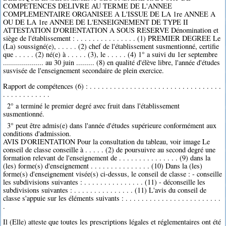
COMPETENCES DELIVRE AU TERME DE L'ANNEE
COMPLEMENTAIRE ORGANISEE A L'ISSUE DE LA 1re ANNEE A
OU DE LA 1re ANNEE DE L'ENSEIGNEMENT DE TYPE II
ATTESTATION D'ORIENTATION A SOUS RESERVE Dénomination et
siège de l'établissement : . . . . . . . . . . . . . . . (1) PREMIER DEGREE Le
(La) soussigné(e), . . . . . (2) chef de l'établissement susmentionné, certifie
que . . . . . (2) né(e) à . . . . . (3), le . . . . . (4) 1° a suivi du 1er septembre
.................... au 30 juin ......... (8) en qualité d'élève libre, l'année d'études
susvisée de l'enseignement secondaire de plein exercice.
Rapport de compétences (6) : . . . . . . . . . . . . . . . . . . . . . . . . . . . . . . . . .
. . . . . . . . . . . .
2° a terminé le premier degré avec fruit dans l'établissement
susmentionné.
3° peut être admis(e) dans l'année d'études supérieure conformément aux
conditions d'admission.
AVIS D'ORIENTATION Pour la consultation du tableau, voir image Le
conseil de classe conseille à . . . . . (2) de poursuivre au second degré une
formation relevant de l'enseignement de . . . . . . . . . . . . . . . (9) dans la
(les) forme(s) d'enseignement . . . . . . . . . . . . . . . (10) Dans la (les)
forme(s) d'enseignement visée(s) ci-dessus, le conseil de classe : - conseille
les subdivisions suivantes : . . . . . . . . . . . . . . . (11) - déconseille les
subdivisions suivantes : . . . . . . . . . . . . . . . (11) L'avis du conseil de
classe s'appuie sur les éléments suivants : . . . . . . . . . . . . . . . . . . . . . . . .
.
Il (Elle) atteste que toutes les prescriptions légales et réglementaires ont été