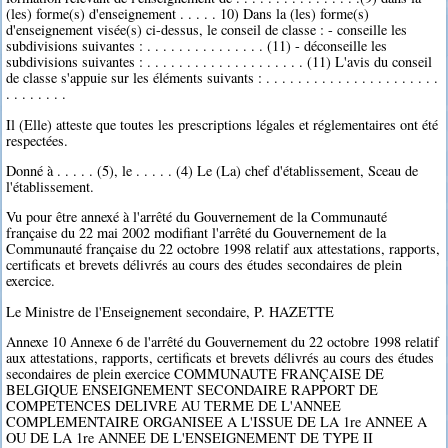
(les) forme(s) d'enseignement . . . . . 10) Dans la (les) forme(s)
d'enseignement visée(s) ci-dessus, le conseil de classe : - conseille les
subdivisions suivantes : . . . . . . . . . . . . . . . (11) - déconseille les
subdivisions suivantes : . . . . . . . . . . . . . . . . . . . . (11) L'avis du conseil
de classe s'appuie sur les éléments suivants : . . . . . . . . . . . . . . . . . . . . . .
. . . . . . . .
Il (Elle) atteste que toutes les prescriptions légales et réglementaires ont été
respectées.
Donné à . . . . . (5), le . . . . . (4) Le (La) chef d'établissement, Sceau de
l'établissement.
Vu pour être annexé à l'arrêté du Gouvernement de la Communauté
française du 22 mai 2002 modifiant l'arrêté du Gouvernement de la
Communauté française du 22 octobre 1998 relatif aux attestations, rapports,
certificats et brevets délivrés au cours des études secondaires de plein
exercice.
Le Ministre de l'Enseignement secondaire, P. HAZETTE
Annexe 10 Annexe 6 de l'arrêté du Gouvernement du 22 octobre 1998 relatif
aux attestations, rapports, certificats et brevets délivrés au cours des études
secondaires de plein exercice COMMUNAUTE FRANÇAISE DE
BELGIQUE ENSEIGNEMENT SECONDAIRE RAPPORT DE
COMPETENCES DELIVRE AU TERME DE L'ANNEE
COMPLEMENTAIRE ORGANISEE A L'ISSUE DE LA 1re ANNEE A
OU DE LA 1re ANNEE DE L'ENSEIGNEMENT DE TYPE II