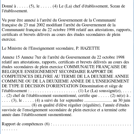
Donné à . . . . . (5), le . . . . . (4) Le (La) chef d'établissement, Sceau de
l'établissement.
Vu pour être annexé à l'arrêté du Gouvernement de la Communauté
française du 23 mai 2002 modifiant l'arrêté du Gouvernement de la
Communauté française du 22 octobre 1998 relatif aux attestations, rapports,
certificats et brevets délivrés au cours des études secondaires de plein
exercice.
Le Ministre de l'Enseignement secondaire, P. HAZETTE
Annexe 15 Annexe 7ter de l'arrêté du Gouvernement du 22 octobre 1998
relatif aux attestations, rapports, certificats et brevets délivrés au cours des
études secondaires de plein exercice COMMUNAUTE FRANÇAISE DE
BELGIQUE ENSEIGNEMENT SECONDAIRE RAPPORT DE
COMPETENCES DELIVRE AU TERME DE LA DEUXIEME ANNEE
COMMUNE OU DE LA DEUXIEME ANNEE DE L'ENSEIGNEMENT
DE TYPE II DECISION D'ORIENTATION Dénomination et siège de
l'établissement : . . . . . . . . . . . . . . . . . . . . (1) Le (La) soussigné(e), . . . .
. . (2) chef de l'établissement susmentionné, certifie que . . . . . (2) né(e) à .
. . . . (3), le . . . . . (4) a suivi du 1er septembre ....................... au 30 juin
........................ (8) en qualité d'élève régulier (régulière), l'année d'études
susvisée de l'enseignement secondaire de plein exercice et a terminé cette
année dans l'établissement susmentionné.
Rapport de compétences (6) : . . . . . . . . . . . . . . . . . . . . . . . . . . . . . . . . .
. . . . . . .