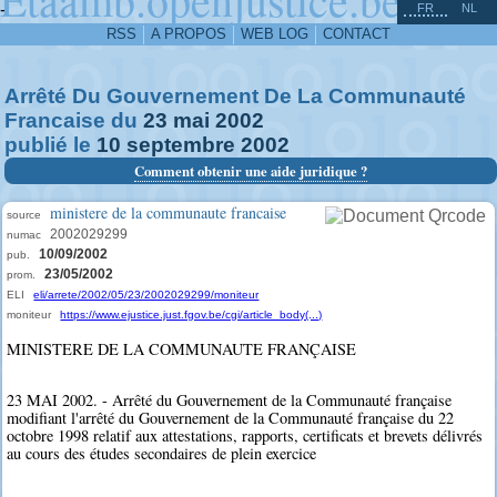
^
-
FR
NL
RSS
A PROPOS
WEB LOG
CONTACT
Arrêté Du Gouvernement De La Communauté
Francaise du
23
mai
2002
publié le
10
septembre
2002
Comment obtenir une aide juridique ?
ministere de la communaute francaise
source
2002029299
numac
10/09/2002
pub.
23/05/2002
prom.
ELI
eli/arrete/2002/05/23/2002029299/moniteur
moniteur
https://www.ejustice.just.fgov.be/cgi/article_body(...)
MINISTERE DE LA COMMUNAUTE FRANÇAISE
23 MAI 2002. - Arrêté du Gouvernement de la Communauté française
modifiant l'arrêté du Gouvernement de la Communauté française du 22
octobre 1998 relatif aux attestations, rapports, certificats et brevets délivrés
au cours des études secondaires de plein exercice