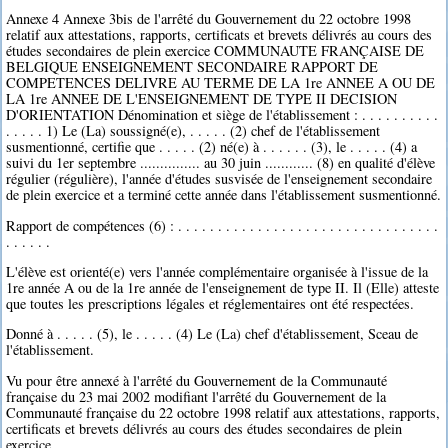
Annexe 4 Annexe 3bis de l'arrêté du Gouvernement du 22 octobre 1998
relatif aux attestations, rapports, certificats et brevets délivrés au cours des
études secondaires de plein exercice COMMUNAUTE FRANÇAISE DE
BELGIQUE ENSEIGNEMENT SECONDAIRE RAPPORT DE
COMPETENCES DELIVRE AU TERME DE LA 1re ANNEE A OU DE
LA 1re ANNEE DE L'ENSEIGNEMENT DE TYPE II DECISION
D'ORIENTATION Dénomination et siège de l'établissement : . . . . . . . . . .
. . . . . 1) Le (La) soussigné(e), . . . . . (2) chef de l'établissement
susmentionné, certifie que . . . . . (2) né(e) à . . . . . . (3), le . . . . . (4) a
suivi du 1er septembre ............... au 30 juin ............ (8) en qualité d'élève
régulier (régulière), l'année d'études susvisée de l'enseignement secondaire
de plein exercice et a terminé cette année dans l'établissement susmentionné.
Rapport de compétences (6) : . . . . . . . . . . . . . . . . . . . . . . . . . . . . . . . . .
. . . . . .
L'élève est orienté(e) vers l'année complémentaire organisée à l'issue de la
1re année A ou de la 1re année de l'enseignement de type II. Il (Elle) atteste
que toutes les prescriptions légales et réglementaires ont été respectées.
Donné à . . . . . (5), le . . . . . (4) Le (La) chef d'établissement, Sceau de
l'établissement.
Vu pour être annexé à l'arrêté du Gouvernement de la Communauté
française du 23 mai 2002 modifiant l'arrêté du Gouvernement de la
Communauté française du 22 octobre 1998 relatif aux attestations, rapports,
certificats et brevets délivrés au cours des études secondaires de plein
exercice.