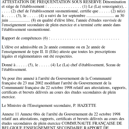
ATTESTATION DE FREQUENTATION SOUS RESERVE Dénomination
et siège de l'établissement : . . . . . . . . . . . . . . . (1) Le (La) soussigné(e), .
. . . . (2) chef de l'établissement susmentionné, certifie que . . . . . (2) né(e)
à . . . . . (3), le . . . . . (4) a suivi du 1er septembre ........................ au 30
juin .................. (8) en qualité d'élève libre, l'année d'études susvisée de
l'enseignement secondaire de plein exercice et a terminé cette année dans
l'établissement susmentionné.
Rapport de compétences (6) : . . . . . . . . . . . . . . . . . . . . . . . . . . . . . .
L'élève est admissible en 2e année commune ou en 2e année de
l'enseignement de type II. Il (Elle) atteste que toutes les prescriptions
légales et réglementaires ont été respectées.
Donné à . . . . . (5), le . . . . . (4) Le (La) chef d'établissement, Sceau de
l'établissement.
Vu pour être annexé à l'arrêté du Gouvernement de la Communauté
française du 23 mai 2002 modifiant l'arrêté du Gouvernement de la
Communauté française du 22 octobre 1998 relatif aux attestations, rapports,
certificats et brevets délivrés au cours des études secondaires de plein
exercice.
Le Ministre de l'Enseignement secondaire, P. HAZETTE
Annexe 11 Annexe 6bis de l'arrêté du Gouvernement du 22 octobre 1998
relatif aux attestations, rapports, certificats et brevets délivrés au cours des
études secondaires de plein exercice COMMUNAUTE FRANÇAISE DE
BELGIQUE ENSEIGNEMENT SECONDAIRE RAPPORT DE