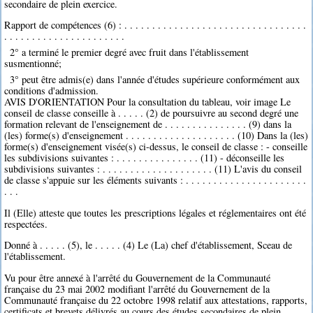
secondaire de plein exercice.
Rapport de compétences (6) : . . . . . . . . . . . . . . . . . . . . . . . . . . . . . . . . .
. . . . . . . . . . . . . . . . . . . . . .
2° a terminé le premier degré avec fruit dans l'établissement
susmentionné;
3° peut être admis(e) dans l'année d'études supérieure conformément aux
conditions d'admission.
AVIS D'ORIENTATION Pour la consultation du tableau, voir image Le
conseil de classe conseille à . . . . . (2) de poursuivre au second degré une
formation relevant de l'enseignement de . . . . . . . . . . . . . . . (9) dans la
(les) forme(s) d'enseignement . . . . . . . . . . . . . . . . . . . . (10) Dans la (les)
forme(s) d'enseignement visée(s) ci-dessus, le conseil de classe : - conseille
les subdivisions suivantes : . . . . . . . . . . . . . . . (11) - déconseille les
subdivisions suivantes : . . . . . . . . . . . . . . . . . . . . (11) L'avis du conseil
de classe s'appuie sur les éléments suivants : . . . . . . . . . . . . . . . . . . . . . .
. . .
Il (Elle) atteste que toutes les prescriptions légales et réglementaires ont été
respectées.
Donné à . . . . . (5), le . . . . . (4) Le (La) chef d'établissement, Sceau de
l'établissement.
Vu pour être annexé à l'arrêté du Gouvernement de la Communauté
française du 23 mai 2002 modifiant l'arrêté du Gouvernement de la
Communauté française du 22 octobre 1998 relatif aux attestations, rapports,
certificats et brevets délivrés au cours des études secondaires de plein