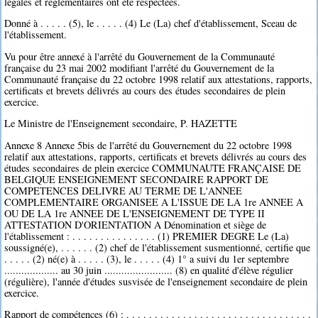
légales et réglementaires ont été respectées.
Donné à . . . . . (5), le . . . . . (4) Le (La) chef d'établissement, Sceau de
l'établissement.
Vu pour être annexé à l'arrêté du Gouvernement de la Communauté
française du 23 mai 2002 modifiant l'arrêté du Gouvernement de la
Communauté française du 22 octobre 1998 relatif aux attestations, rapports,
certificats et brevets délivrés au cours des études secondaires de plein
exercice.
Le Ministre de l'Enseignement secondaire, P. HAZETTE
Annexe 8 Annexe 5bis de l'arrêté du Gouvernement du 22 octobre 1998
relatif aux attestations, rapports, certificats et brevets délivrés au cours des
études secondaires de plein exercice COMMUNAUTE FRANÇAISE DE
BELGIQUE ENSEIGNEMENT SECONDAIRE RAPPORT DE
COMPETENCES DELIVRE AU TERME DE L'ANNEE
COMPLEMENTAIRE ORGANISEE A L'ISSUE DE LA 1re ANNEE A
OU DE LA 1re ANNEE DE L'ENSEIGNEMENT DE TYPE II
ATTESTATION D'ORIENTATION A Dénomination et siège de
l'établissement : . . . . . . . . . . . . . . . (1) PREMIER DEGRE Le (La)
soussigné(e), . . . . . . (2) chef de l'établissement susmentionné, certifie que
. . . . . (2) né(e) à . . . . . (3), le . . . . . (4) 1° a suivi du 1er septembre
................... au 30 juin ........................ (8) en qualité d'élève régulier
(régulière), l'année d'études susvisée de l'enseignement secondaire de plein
exercice.
Rapport de compétences (6) : . . . . . . . . . . . . . . . . . . . . . . . . . . . . . . . . .