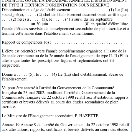
COMMUNE OU DE LA DEUXIEME ANNEE DE L'ENSEIGNEMENT
DE TYPE II DECISION D'ORIENTATION SOUS RESERVE
Dénomination et siège de l'établissement : . . . . . . . . . . . . . . . (1) Le (La)
soussigné(e), . . . . . (2) chef de l'établissement susmentionné, certifie que .
. . . . (2) né(e) à . . . . . (3), le . . . . . (4) a suivi du 1er septembre
........................ au 30 juin ..............................(8) en qualité d'élève libre,
l'année d'études susvisée de l'enseignement secondaire de plein exercice et a
terminé cette année dans l'établissement susmentionné.
Rapport de compétences (6) : . . . . . . . . . . . . . . . . . . . . . . . . . . . . . .
L'élève est orienté(e) vers l'année complémentaire organisée à l'issue de la
2e année commune ou de la 2e année de l'enseignement de type II. Il (Elle)
atteste que toutes les prescriptions légales et réglementaires ont été
respectées.
Donné à . . . . . (5), le . . . . . (4) Le (La) chef d'établissement, Sceau de
l'établissement.
Vu pour être annexé à l'arrêté du Gouvernement de la Communauté
française du 23 mai 2002. modifiant l'arrêté du Gouvernement de la
Communauté française du 22 octobre 1998 relatif aux attestations, rapports,
certificats et brevets délivrés au cours des études secondaires de plein
exercice.
Le Ministre de l'Enseignement secondaire, P. HAZETTE
Annexe 19 Annexe 9 de l'arrêté du Gouvernement du 22 octobre 1998 relatif
aux attestations, rapports, certificats et brevets délivrés au cours des études