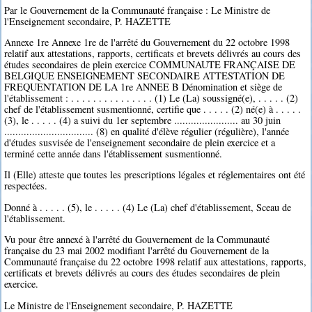
Par le Gouvernement de la Communauté française : Le Ministre de
l'Enseignement secondaire, P. HAZETTE
Annexe 1re Annexe 1re de l'arrêté du Gouvernement du 22 octobre 1998
relatif aux attestations, rapports, certificats et brevets délivrés au cours des
études secondaires de plein exercice COMMUNAUTE FRANÇAISE DE
BELGIQUE ENSEIGNEMENT SECONDAIRE ATTESTATION DE
FREQUENTATION DE LA 1re ANNEE B Dénomination et siège de
l'établissement : . . . . . . . . . . . . . . . (1) Le (La) soussigné(e), . . . . . (2)
chef de l'établissement susmentionné, certifie que . . . . . (2) né(e) à . . . . .
(3), le . . . . . (4) a suivi du 1er septembre ....................... au 30 juin
................................ (8) en qualité d'élève régulier (régulière), l'année
d'études susvisée de l'enseignement secondaire de plein exercice et a
terminé cette année dans l'établissement susmentionné.
Il (Elle) atteste que toutes les prescriptions légales et réglementaires ont été
respectées.
Donné à . . . . . (5), le . . . . . (4) Le (La) chef d'établissement, Sceau de
l'établissement.
Vu pour être annexé à l'arrêté du Gouvernement de la Communauté
française du 23 mai 2002 modifiant l'arrêté du Gouvernement de la
Communauté française du 22 octobre 1998 relatif aux attestations, rapports,
certificats et brevets délivrés au cours des études secondaires de plein
exercice.
Le Ministre de l'Enseignement secondaire, P. HAZETTE