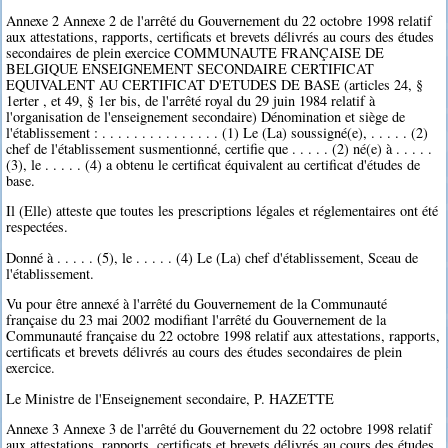
Annexe 2 Annexe 2 de l'arrêté du Gouvernement du 22 octobre 1998 relatif
aux attestations, rapports, certificats et brevets délivrés au cours des études
secondaires de plein exercice COMMUNAUTE FRANÇAISE DE
BELGIQUE ENSEIGNEMENT SECONDAIRE CERTIFICAT
EQUIVALENT AU CERTIFICAT D'ETUDES DE BASE (articles 24, §
1erter , et 49, § 1er bis, de l'arrêté royal du 29 juin 1984 relatif à
l'organisation de l'enseignement secondaire) Dénomination et siège de
l'établissement : . . . . . . . . . . . . . . . (1) Le (La) soussigné(e), . . . . . (2)
chef de l'établissement susmentionné, certifie que . . . . . (2) né(e) à . . . . .
(3), le . . . . . (4) a obtenu le certificat équivalent au certificat d'études de
base.
Il (Elle) atteste que toutes les prescriptions légales et réglementaires ont été
respectées.
Donné à . . . . . (5), le . . . . . (4) Le (La) chef d'établissement, Sceau de
l'établissement.
Vu pour être annexé à l'arrêté du Gouvernement de la Communauté
française du 23 mai 2002 modifiant l'arrêté du Gouvernement de la
Communauté française du 22 octobre 1998 relatif aux attestations, rapports,
certificats et brevets délivrés au cours des études secondaires de plein
exercice.
Le Ministre de l'Enseignement secondaire, P. HAZETTE
Annexe 3 Annexe 3 de l'arrêté du Gouvernement du 22 octobre 1998 relatif
aux attestations, rapports, certificats et brevets délivrés au cours des études