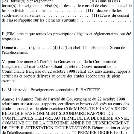
(les) forme(s) d'enseignement . . . . . . . . . . . . . . . (10) Dans la (les)
forme(s) d'enseignement visée(s) ci-dessus, le conseil de classe : - conseille
les subdivisions suivantes : . . . . . . . . . . . . . . . (11) - déconseille les
subdivisions suivantes : . . . . . . . . . . . . . . . . . . . . (11) L'avis du conseil
de classe s'appuie sur les éléments suivants : . . . . . . . . . . . . . . . . . . . . . .
. . .
Il (Elle) atteste que toutes les prescriptions légales et réglementaires ont été
respectées.
Donné à . . . . . (5), le . . . . . (4) Le (La) chef d'établissement, Sceau de
l'établissement.
Vu pour être annexé à l'arrêté du Gouvernement de la Communauté
française du 23 mai 2002 modifiant l'arrêté du Gouvernement de la
Communauté française du 22 octobre 1998 relatif aux attestations, rapports,
certificats et brevets délivrés au cours des études secondaires de plein
exercice.
Le Ministre de l'Enseignement secondaire, P. HAZETTE
Annexe 14 Annexe 7bis de l'arrêté du Gouvernement du 22 octobre 1998
relatif aux attestations, rapports, certificats et brevets délivrés au cours des
études secondaires de plein exercice COMMUNAUTE FRANÇAISE DE
BELGIQUE ENSEIGNEMENT SECONDAIRE RAPPORT DE
COMPETENCES DELIVRE AU TERME DE LA DEUXIEME ANNEE
COMMUNE OU DE LA DEUXIEME ANNEE DE L'ENSEIGNEMENT
DE TYPE II ATTESTATION D'ORIENTATION B Dénomination et siège
de l'établissement : . . . . . . . . . . . . . . . (1) PREMIER DEGRE Le (La)