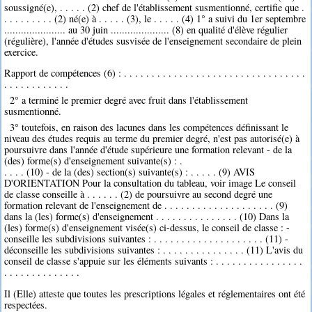
soussigné(e), . . . . . (2) chef de l'établissement susmentionné, certifie que .
. . . . . . . . . (2) né(e) à . . . . . (3), le . . . . . (4) 1° a suivi du 1er septembre
...................... au 30 juin ..................... (8) en qualité d'élève régulier
(régulière), l'année d'études susvisée de l'enseignement secondaire de plein
exercice.
Rapport de compétences (6) : . . . . . . . . . . . . . . . . . . . . . . . . . . . . . . . . .
. . . . . . . . . . . .
2° a terminé le premier degré avec fruit dans l'établissement
susmentionné.
3° toutefois, en raison des lacunes dans les compétences définissant le
niveau des études requis au terme du premier degré, n'est pas autorisé(e) à
poursuivre dans l'année d'étude supérieure une formation relevant - de la
(des) forme(s) d'enseignement suivante(s) : .
. . . . (10) - de la (des) section(s) suivante(s) : . . . . . (9) AVIS
D'ORIENTATION Pour la consultation du tableau, voir image Le conseil
de classe conseille à . . . . . . (2) de poursuivre au second degré une
formation relevant de l'enseignement de . . . . . . . . . . . . . . . . . . . . (9)
dans la (les) forme(s) d'enseignement . . . . . . . . . . . . . . . (10) Dans la
(les) forme(s) d'enseignement visée(s) ci-dessus, le conseil de classe : -
conseille les subdivisions suivantes : . . . . . . . . . . . . . . . . . . . . (11) -
déconseille les subdivisions suivantes : . . . . . . . . . . . . . . . (11) L'avis du
conseil de classe s'appuie sur les éléments suivants : . . . . . . . . . . . . . . . .
. . . . . . . . . . . . . .
Il (Elle) atteste que toutes les prescriptions légales et réglementaires ont été
respectées.