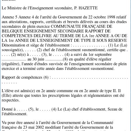
Le Ministre de l'Enseignement secondaire, P. HAZETTE
Annexe 5 Annexe 4 de l'arrêté du Gouvernement du 22 octobre 1998 relatif
aux attestations, rapports, certificats et brevets délivrés au cours des études
secondaires de plein exercice COMMUNAUTE FRANÇAISE DE
BELGIQUE ENSEIGNEMENT SECONDAIRE RAPPORT DE
COMPETENCES DELIVRE AU TERME DE LA 1re ANNEE A OU DE
LA 1re ANNEE DE L'ENSEIGNEMENT DE TYPE II SOUS RESERVE
Dénomination et siège de l'établissement : . . . . . . . . . . . . . . . (1) Le (La)
soussigné(e), . . . . . (2) chef de l'établissement susmentionné, certifie que .
. . . . (2) né(e) à . . . . . (3), le . . . . . (4) a suivi du 1er septembre
..................... au 30 juin ...............(8) en qualité d'élève régulier
(régulière), l'année d'études susvisée de l'enseignement secondaire de plein
exercice et a terminé cette année dans l'établissement susmentionné.
Rapport de compétences (6) : . . . . . . . . . . . . . . . . . . . . . . . . . . . . . . . . .
. . . . . . .
L'élève est admis(e) en 2e année commune ou en 2e année de type II. Il
(Elle) atteste que toutes les prescriptions légales et réglementaires ont été
respectées.
Donné à . . . . . (5), le . . . . . (4) Le (La) chef d'établissement, Sceau de
l'établissement.
Vu pour être annexé à l'arrêté du Gouvernement de la Communauté
française du 23 mai 2002 modifiant l'arrêté du Gouvernement de la