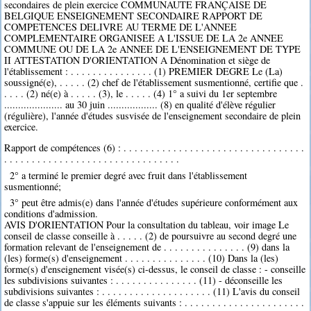
secondaires de plein exercice COMMUNAUTE FRANÇAISE DE
BELGIQUE ENSEIGNEMENT SECONDAIRE RAPPORT DE
COMPETENCES DELIVRE AU TERME DE L'ANNEE
COMPLEMENTAIRE ORGANISEE A L'ISSUE DE LA 2e ANNEE
COMMUNE OU DE LA 2e ANNEE DE L'ENSEIGNEMENT DE TYPE
II ATTESTATION D'ORIENTATION A Dénomination et siège de
l'établissement : . . . . . . . . . . . . . . . (1) PREMIER DEGRE Le (La)
soussigné(e), . . . . . (2) chef de l'établissement susmentionné, certifie que .
. . . . (2) né(e) à . . . . . (3), le . . . . . (4) 1° a suivi du 1er septembre
..................... au 30 juin .................. (8) en qualité d'élève régulier
(régulière), l'année d'études susvisée de l'enseignement secondaire de plein
exercice.
Rapport de compétences (6) : . . . . . . . . . . . . . . . . . . . . . . . . . . . . . . . . .
. . . . . . . . . . . . . . . . . . . . . . . . . . . . . . . .
2° a terminé le premier degré avec fruit dans l'établissement
susmentionné;
3° peut être admis(e) dans l'année d'études supérieure conformément aux
conditions d'admission.
AVIS D'ORIENTATION Pour la consultation du tableau, voir image Le
conseil de classe conseille à . . . . . (2) de poursuivre au second degré une
formation relevant de l'enseignement de . . . . . . . . . . . . . . . (9) dans la
(les) forme(s) d'enseignement . . . . . . . . . . . . . . . (10) Dans la (les)
forme(s) d'enseignement visée(s) ci-dessus, le conseil de classe : - conseille
les subdivisions suivantes : . . . . . . . . . . . . . . . (11) - déconseille les
subdivisions suivantes : . . . . . . . . . . . . . . . . . . . . (11) L'avis du conseil
de classe s'appuie sur les éléments suivants : . . . . . . . . . . . . . . . . . . . . . .