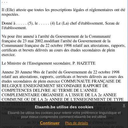
. . .
Il (Elle) atteste que toutes les prescriptions légales et réglementaires ont été
respectées.
Donné à . . . . . (5), le . . . . . (4) Le (La) chef d'établissement, Sceau de
l'établissement.
Vu pour être annexé à l'arrêté du Gouvernement de la Communauté
française du 23 mai 2002.modifiant l'arrêté du Gouvernement de la
Communauté française du 22 octobre 1998 relatif aux attestations, rapports,
certificats et brevets délivrés au cours des études secondaires de plein
exercice.
Le Ministre de l'Enseignement secondaire, P. HAZETTE
Annexe 20 Annexe 9bis de l'arrêté du Gouvernement du 22 octobre 1998
relatif aux attestations, rapports, certificats et brevets délivrés au cours des
études secondaires de plein exercice COMMUNAUTE FRANÇAISE DE
BELGIQUE ENSEIGNEMENT SECONDAIRE RAPPORT DE
COMPETENCES DELIVRE AU TERME DE L'ANNEE
COMPLEMENTAIRE ORGANISEE A L'ISSUE DE LA 2e ANNEE
COMMUNE OU DE LA 2e ANNEE DE L'ENSEIGNEMENT DE TYPE
II ATTESTATION D'ORIENTATION B Dénomination et siège de
x
Etaamb.be utilise des cookies
l'établissement : . . . . . . . . . . . . . . . (1) PREMIER DEGRE Le (La)
soussigné(e), . . . . . (2) chef de l'établissement susmentionné, certifie que .
Etaamb.be utilise les cookies pour retenir votre préférence linguistique et
. . . . (2) né(e) à . . . . . (3), le . . . . . (4) 1° a suivi du 1er septembre
pour mieux comprendre comment etaamb.be est utilisé.
..................... au 30 juin ..................... (8) en qualité d'élève régulier
Continuer
Plus de details
(régulière), l'année d'études susvisée de l'enseignement secondaire de plein