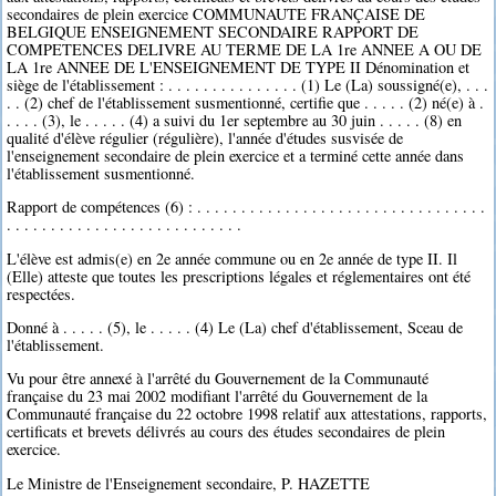
secondaires de plein exercice COMMUNAUTE FRANÇAISE DE
BELGIQUE ENSEIGNEMENT SECONDAIRE RAPPORT DE
COMPETENCES DELIVRE AU TERME DE LA 1re ANNEE A OU DE
LA 1re ANNEE DE L'ENSEIGNEMENT DE TYPE II Dénomination et
siège de l'établissement : . . . . . . . . . . . . . . . (1) Le (La) soussigné(e), . . .
. . (2) chef de l'établissement susmentionné, certifie que . . . . . (2) né(e) à .
. . . . (3), le . . . . . (4) a suivi du 1er septembre au 30 juin . . . . . (8) en
qualité d'élève régulier (régulière), l'année d'études susvisée de
l'enseignement secondaire de plein exercice et a terminé cette année dans
l'établissement susmentionné.
Rapport de compétences (6) : . . . . . . . . . . . . . . . . . . . . . . . . . . . . . . . . .
. . . . . . . . . . . . . . . . . . . . . . . . . . .
L'élève est admis(e) en 2e année commune ou en 2e année de type II. Il
(Elle) atteste que toutes les prescriptions légales et réglementaires ont été
respectées.
Donné à . . . . . (5), le . . . . . (4) Le (La) chef d'établissement, Sceau de
l'établissement.
Vu pour être annexé à l'arrêté du Gouvernement de la Communauté
française du 23 mai 2002 modifiant l'arrêté du Gouvernement de la
Communauté française du 22 octobre 1998 relatif aux attestations, rapports,
certificats et brevets délivrés au cours des études secondaires de plein
exercice.
Le Ministre de l'Enseignement secondaire, P. HAZETTE