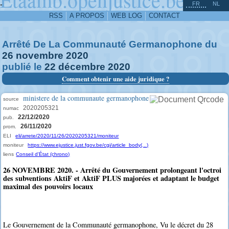
^
-
FR
NL
RSS
A PROPOS
WEB LOG
CONTACT
Arrêté De La Communauté Germanophone du
26
novembre
2020
publié le
22
décembre
2020
Comment obtenir une aide juridique ?
ministere de la communaute germanophone
source
2020205321
numac
22/12/2020
pub.
26/11/2020
prom.
ELI
eli/arrete/2020/11/26/2020205321/moniteur
moniteur
https://www.ejustice.just.fgov.be/cgi/article_body(...)
liens
Conseil d'État (chrono)
26 NOVEMBRE 2020. - Arrêté du Gouvernement prolongeant l'octroi
des subventions AktiF et AktiF PLUS majorées et adaptant le budget
maximal des pouvoirs locaux
Le Gouvernement de la Communauté germanophone, Vu le décret du 28