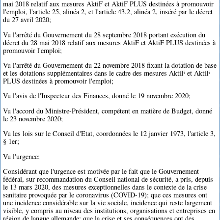
mai 2018 relatif aux mesures AktiF et AktiF PLUS destinées à promouvoir
l'emploi, l'article 25, alinéa 2, et l'article 43.2, alinéa 2, inséré par le décret
du 27 avril 2020;
Vu l'arrêté du Gouvernement du 28 septembre 2018 portant exécution du
décret du 28 mai 2018 relatif aux mesures AktiF et AktiF PLUS destinées à
promouvoir l'emploi;
Vu l'arrêté du Gouvernement du 22 novembre 2018 fixant la dotation de base
et les dotations supplémentaires dans le cadre des mesures AktiF et AktiF
PLUS destinées à promouvoir l'emploi;
Vu l'avis de l'Inspecteur des Finances, donné le 19 novembre 2020;
Vu l'accord du Ministre-Président, compétent en matière de Budget, donné
le 23 novembre 2020;
Vu les lois sur le Conseil d'Etat, coordonnées le 12 janvier 1973, l'article 3,
§ 1er;
Vu l'urgence;
Considérant que l'urgence est motivée par le fait que le Gouvernement
fédéral, sur recommandation du Conseil national de sécurité, a pris, depuis
le 13 mars 2020, des mesures exceptionnelles dans le contexte de la crise
sanitaire provoquée par le coronavirus (COVID-19); que ces mesures ont
une incidence considérable sur la vie sociale, incidence qui reste largement
visible, y compris au niveau des institutions, organisations et entreprises en
région de langue allemande; que la crise et ses conséquences ont des