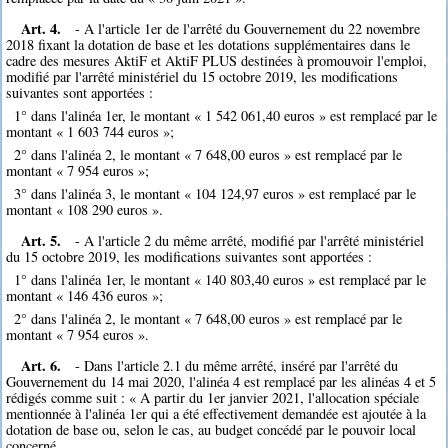
Art. 4.
- A l'article 1er de l'arrêté du Gouvernement du 22 novembre
2018 fixant la dotation de base et les dotations supplémentaires dans le
cadre des mesures AktiF et AktiF PLUS destinées à promouvoir l'emploi,
modifié par l'arrêté ministériel du 15 octobre 2019, les modifications
suivantes sont apportées :
1° dans l'alinéa 1er, le montant « 1 542 061,40 euros » est remplacé par le
montant « 1 603 744 euros »;
2° dans l'alinéa 2, le montant « 7 648,00 euros » est remplacé par le
montant « 7 954 euros »;
3° dans l'alinéa 3, le montant « 104 124,97 euros » est remplacé par le
montant « 108 290 euros ».
Art. 5.
- A l'article 2 du même arrêté, modifié par l'arrêté ministériel
du 15 octobre 2019, les modifications suivantes sont apportées :
1° dans l'alinéa 1er, le montant « 140 803,40 euros » est remplacé par le
montant « 146 436 euros »;
2° dans l'alinéa 2, le montant « 7 648,00 euros » est remplacé par le
montant « 7 954 euros ».
Art. 6.
- Dans l'article 2.1 du même arrêté, inséré par l'arrêté du
Gouvernement du 14 mai 2020, l'alinéa 4 est remplacé par les alinéas 4 et 5
rédigés comme suit : « A partir du 1er janvier 2021, l'allocation spéciale
mentionnée à l'alinéa 1er qui a été effectivement demandée est ajoutée à la
dotation de base ou, selon le cas, au budget concédé par le pouvoir local
concerné.