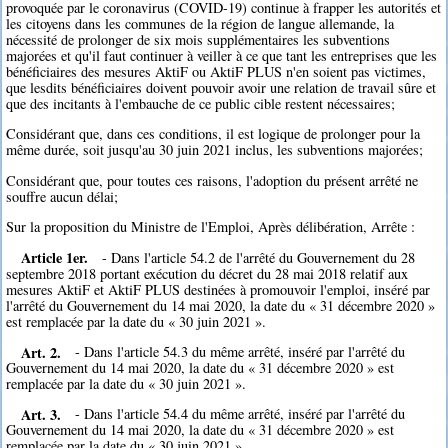
provoquée par le coronavirus (COVID-19) continue à frapper les autorités et
les citoyens dans les communes de la région de langue allemande, la
nécessité de prolonger de six mois supplémentaires les subventions
majorées et qu'il faut continuer à veiller à ce que tant les entreprises que les
bénéficiaires des mesures AktiF ou AktiF PLUS n'en soient pas victimes,
que lesdits bénéficiaires doivent pouvoir avoir une relation de travail sûre et
que des incitants à l'embauche de ce public cible restent nécessaires;
Considérant que, dans ces conditions, il est logique de prolonger pour la
même durée, soit jusqu'au 30 juin 2021 inclus, les subventions majorées;
Considérant que, pour toutes ces raisons, l'adoption du présent arrêté ne
souffre aucun délai;
Sur la proposition du Ministre de l'Emploi, Après délibération, Arrête :
Article 1er.
- Dans l'article 54.2 de l'arrêté du Gouvernement du 28
septembre 2018 portant exécution du décret du 28 mai 2018 relatif aux
mesures AktiF et AktiF PLUS destinées à promouvoir l'emploi, inséré par
l'arrêté du Gouvernement du 14 mai 2020, la date du « 31 décembre 2020 »
est remplacée par la date du « 30 juin 2021 ».
Art. 2.
- Dans l'article 54.3 du même arrêté, inséré par l'arrêté du
Gouvernement du 14 mai 2020, la date du « 31 décembre 2020 » est
remplacée par la date du « 30 juin 2021 ».
Art. 3.
- Dans l'article 54.4 du même arrêté, inséré par l'arrêté du
Gouvernement du 14 mai 2020, la date du « 31 décembre 2020 » est
remplacée par la date du « 30 juin 2021 ».