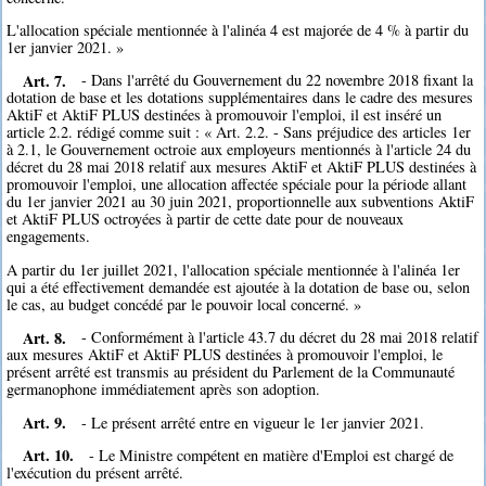
L'allocation spéciale mentionnée à l'alinéa 4 est majorée de 4 % à partir du
1er janvier 2021. »
Art. 7.
- Dans l'arrêté du Gouvernement du 22 novembre 2018 fixant la
dotation de base et les dotations supplémentaires dans le cadre des mesures
AktiF et AktiF PLUS destinées à promouvoir l'emploi, il est inséré un
article 2.2. rédigé comme suit : « Art. 2.2. - Sans préjudice des articles 1er
à 2.1, le Gouvernement octroie aux employeurs mentionnés à l'article 24 du
décret du 28 mai 2018 relatif aux mesures AktiF et AktiF PLUS destinées à
promouvoir l'emploi, une allocation affectée spéciale pour la période allant
du 1er janvier 2021 au 30 juin 2021, proportionnelle aux subventions AktiF
et AktiF PLUS octroyées à partir de cette date pour de nouveaux
engagements.
A partir du 1er juillet 2021, l'allocation spéciale mentionnée à l'alinéa 1er
qui a été effectivement demandée est ajoutée à la dotation de base ou, selon
le cas, au budget concédé par le pouvoir local concerné. »
Art. 8.
- Conformément à l'article 43.7 du décret du 28 mai 2018 relatif
aux mesures AktiF et AktiF PLUS destinées à promouvoir l'emploi, le
présent arrêté est transmis au président du Parlement de la Communauté
germanophone immédiatement après son adoption.
Art. 9.
- Le présent arrêté entre en vigueur le 1er janvier 2021.
Art. 10.
- Le Ministre compétent en matière d'Emploi est chargé de
l'exécution du présent arrêté.