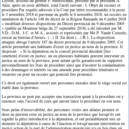
Leysen, assistée du greffier F. Meersschaut, présidée par le président A.
Alen, après en avoir délibéré, rend l'arrêt suivant : I. Objet du recours et
procédure Par requête adressée à la Cour par lettre recommandée à la poste
le 3 novembre 2018 et parvenue au greffe le 6 novembre 2018, un recours en
annulation de l'article 148 du décret de la Région flamande du 6 juillet 2018
« modifiant diverses dispositions du Décret provincial du 9 décembre 2005
» (publié au Moniteur belge du 27 septembre 2018) a été introduit par M.
V.D., D.M., J.C. et M.A., assistés et représentés par Me P. Vande Casteele,
avocat au barreau d'Anvers. (...) II. En droit (...) B.1. La disposition
attaquée abroge l'article 187 du décret provincial du 9 décembre 2005. Cet
article permettait aux habitants d'ester en justice au nom de la province. Il
disposait : « Si la députation ou le conseil provincial décident [lire :
omettent] d'ester en justice, un ou plusieurs habitants peuvent intervenir en
justice au nom de la province, pour autant qu'ils garantissent de supporter
personnellement les frais de procédure ainsi que d'assurer la condamnation
à des dommages et intérêts ou une amende pour procédure téméraire et
vexatoire ou pour un recours qui pourrait être prononcé.
Ce droit est également ouvert aux personnes morales dont le siège social est
établi dans la province.
La province ne peut pas accepter une transaction quant à la procédure ou y
renoncer sans l'accord de ceux qui auront lancé la procédure en son nom.
Sous peine d'irrecevabilité, des personnes visées aux alinéas premier et
deux ne peuvent ester en justice au nom de la province que lorsqu'ils ont
signifié la pièce introductive à la députation, et ont préalablement mis en
demeure la députation à cause de l'inaction et lorsqu'aucune intervention en
justice action de la part de l'administration provinciale n'a eu lieu dans un