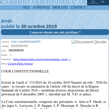
^
-
FR
NL
RSS
A PROPOS
WEB LOG
CONTACT
Arrêt
publié le
30
octobre
2019
Comment obtenir une aide juridique ?
cour constitutionnelle
source
2019204764
numac
30/10/2019
pub.
--
prom.
moniteur
https://www.ejustice.just.fgov.be/cgi/article_body(...)
liens
Conseil d'État (chrono)
COUR CONSTITUTIONNELLE
Extrait de l'arrêt n° 131/2019 du 10 octobre 2019 Numéro du rôle : 7038 En
cause : le recours en annulation de l'article 148 du décret de la Région
flamande du 6 juillet 2018 « modifiant diverses dispositions du Décret
provincial du 9 décembre 2005 », introduit par M. V.D. et autres.
La Cour constitutionnelle, composée des présidents A. Alen et F. Daoût, et
des juges L. Lavrysen, J.-P. Snappe, J.-P. Moerman, E. Derycke et R.