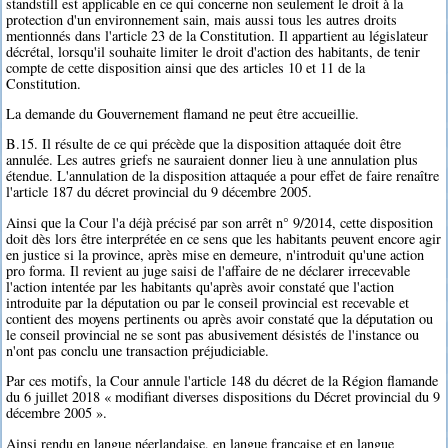
standstill est applicable en ce qui concerne non seulement le droit à la
protection d'un environnement sain, mais aussi tous les autres droits
mentionnés dans l'article 23 de la Constitution. Il appartient au législateur
décrétal, lorsqu'il souhaite limiter le droit d'action des habitants, de tenir
compte de cette disposition ainsi que des articles 10 et 11 de la
Constitution.
La demande du Gouvernement flamand ne peut être accueillie.
B.15. Il résulte de ce qui précède que la disposition attaquée doit être
annulée. Les autres griefs ne sauraient donner lieu à une annulation plus
étendue. L'annulation de la disposition attaquée a pour effet de faire renaître
l'article 187 du décret provincial du 9 décembre 2005.
Ainsi que la Cour l'a déjà précisé par son arrêt n° 9/2014, cette disposition
doit dès lors être interprétée en ce sens que les habitants peuvent encore agir
en justice si la province, après mise en demeure, n'introduit qu'une action
pro forma. Il revient au juge saisi de l'affaire de ne déclarer irrecevable
l'action intentée par les habitants qu'après avoir constaté que l'action
introduite par la députation ou par le conseil provincial est recevable et
contient des moyens pertinents ou après avoir constaté que la députation ou
le conseil provincial ne se sont pas abusivement désistés de l'instance ou
n'ont pas conclu une transaction préjudiciable.
Par ces motifs, la Cour annule l'article 148 du décret de la Région flamande
du 6 juillet 2018 « modifiant diverses dispositions du Décret provincial du 9
décembre 2005 ».
Ainsi rendu en langue néerlandaise, en langue française et en langue