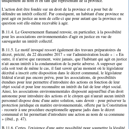
uniquement au nom et en tant que représentant de la province.
L'action doit être fondée sur un droit de la province et a pour but de
défendre un intérêt collectif. Par conséquent, un habitant d'une province ne
peut agir en justice au nom de celle-ci que pour autant que la province en
question soit elle-même recevable à agir.
B.11.4. Le Gouvernement flamand renvoie, en particulier, à la possibilité
pour les associations environnementales d'agir en justice en vue de
sauvegarder un intérêt collectif.
B.11.5. Le motif invoqué ressort également des travaux préparatoires du
décret, précité, du 22 décembre 2017 « sur l'administration locale » : « En
outre, il n'arrive que rarement, voire jamais, que l'habitant qui agit en justice
n'ait aucun intérêt à la condamnation de la partie adverse. A supposer que
cela soit tout de même le cas, il faut savoir qu'au moment où le législateur
décrétal a inscrit cette disposition dans le décret communal, le législateur
fédéral n'avait pas encore prévu, pour les associations, de possibilités
étendues pour leur permettre d'introduire des actions en fonction de leur
objet social et pour leur reconnaître un intérêt du fait de leur objet social.
Ainsi, les associations environnementales disposent aujourd'hui d'un droit
autonome pour introduire des actions et le citoyen qui n'aurait aucun intérêt
personnel dispose donc d'une autre solution, sans devoir - pour préserver la
protection juridique en matière environnementale, offerte par la Constitution
- recourir à une procédure exceptionnelle apparue jadis dans le décret
communal et lui permettant d'introduire une action au nom de sa commune
» (ibid., p. 47).
B.11.6. Certes, l'existence d'une autre possibilité pour soumettre la légalité