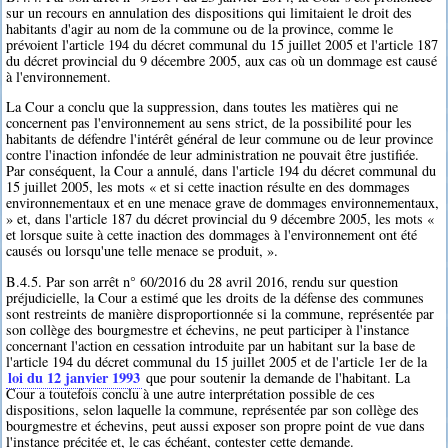
sur un recours en annulation des dispositions qui limitaient le droit des
habitants d'agir au nom de la commune ou de la province, comme le
prévoient l'article 194 du décret communal du 15 juillet 2005 et l'article 187
du décret provincial du 9 décembre 2005, aux cas où un dommage est causé
à l'environnement.
La Cour a conclu que la suppression, dans toutes les matières qui ne
concernent pas l'environnement au sens strict, de la possibilité pour les
habitants de défendre l'intérêt général de leur commune ou de leur province
contre l'inaction infondée de leur administration ne pouvait être justifiée.
Par conséquent, la Cour a annulé, dans l'article 194 du décret communal du
15 juillet 2005, les mots « et si cette inaction résulte en des dommages
environnementaux et en une menace grave de dommages environnementaux,
» et, dans l'article 187 du décret provincial du 9 décembre 2005, les mots «
et lorsque suite à cette inaction des dommages à l'environnement ont été
causés ou lorsqu'une telle menace se produit, ».
B.4.5. Par son arrêt n° 60/2016 du 28 avril 2016, rendu sur question
préjudicielle, la Cour a estimé que les droits de la défense des communes
sont restreints de manière disproportionnée si la commune, représentée par
son collège des bourgmestre et échevins, ne peut participer à l'instance
concernant l'action en cessation introduite par un habitant sur la base de
l'article 194 du décret communal du 15 juillet 2005 et de l'article 1er de la
loi du 12 janvier 1993
que pour soutenir la demande de l'habitant. La
Cour a toutefois conclu à une autre interprétation possible de ces
dispositions, selon laquelle la commune, représentée par son collège des
bourgmestre et échevins, peut aussi exposer son propre point de vue dans
l'instance précitée et, le cas échéant, contester cette demande.