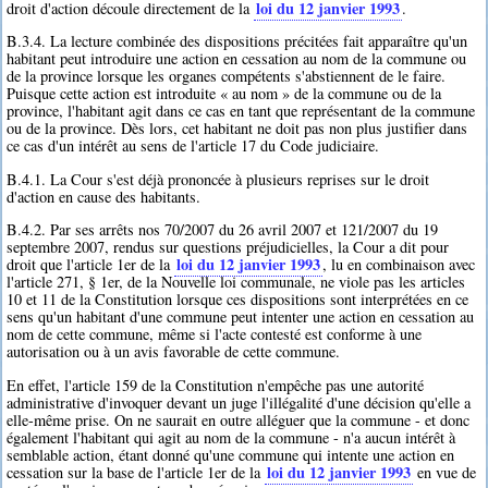
loi du 12 janvier 1993
droit d'action découle directement de la
.
B.3.4. La lecture combinée des dispositions précitées fait apparaître qu'un
habitant peut introduire une action en cessation au nom de la commune ou
de la province lorsque les organes compétents s'abstiennent de le faire.
Puisque cette action est introduite « au nom » de la commune ou de la
province, l'habitant agit dans ce cas en tant que représentant de la commune
ou de la province. Dès lors, cet habitant ne doit pas non plus justifier dans
ce cas d'un intérêt au sens de l'article 17 du Code judiciaire.
B.4.1. La Cour s'est déjà prononcée à plusieurs reprises sur le droit
d'action en cause des habitants.
B.4.2. Par ses arrêts nos 70/2007 du 26 avril 2007 et 121/2007 du 19
septembre 2007, rendus sur questions préjudicielles, la Cour a dit pour
loi du 12 janvier 1993
droit que l'article 1er de la
, lu en combinaison avec
l'article 271, § 1er, de la Nouvelle loi communale, ne viole pas les articles
10 et 11 de la Constitution lorsque ces dispositions sont interprétées en ce
sens qu'un habitant d'une commune peut intenter une action en cessation au
nom de cette commune, même si l'acte contesté est conforme à une
autorisation ou à un avis favorable de cette commune.
En effet, l'article 159 de la Constitution n'empêche pas une autorité
administrative d'invoquer devant un juge l'illégalité d'une décision qu'elle a
elle-même prise. On ne saurait en outre alléguer que la commune - et donc
également l'habitant qui agit au nom de la commune - n'a aucun intérêt à
semblable action, étant donné qu'une commune qui intente une action en
loi du 12 janvier 1993
cessation sur la base de l'article 1er de la
en vue de