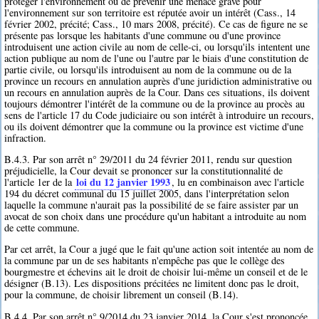
protéger l'environnement ou de prévenir une menace grave pour
l'environnement sur son territoire est réputée avoir un intérêt (Cass., 14
février 2002, précité; Cass., 10 mars 2008, précité). Ce cas de figure ne se
présente pas lorsque les habitants d'une commune ou d'une province
introduisent une action civile au nom de celle-ci, ou lorsqu'ils intentent une
action publique au nom de l'une ou l'autre par le biais d'une constitution de
partie civile, ou lorsqu'ils introduisent au nom de la commune ou de la
province un recours en annulation auprès d'une juridiction administrative ou
un recours en annulation auprès de la Cour. Dans ces situations, ils doivent
toujours démontrer l'intérêt de la commune ou de la province au procès au
sens de l'article 17 du Code judiciaire ou son intérêt à introduire un recours,
ou ils doivent démontrer que la commune ou la province est victime d'une
infraction.
B.4.3. Par son arrêt n° 29/2011 du 24 février 2011, rendu sur question
préjudicielle, la Cour devait se prononcer sur la constitutionnalité de
loi du 12 janvier 1993
l'article 1er de la
, lu en combinaison avec l'article
194 du décret communal du 15 juillet 2005, dans l'interprétation selon
laquelle la commune n'aurait pas la possibilité de se faire assister par un
avocat de son choix dans une procédure qu'un habitant a introduite au nom
de cette commune.
Par cet arrêt, la Cour a jugé que le fait qu'une action soit intentée au nom de
la commune par un de ses habitants n'empêche pas que le collège des
bourgmestre et échevins ait le droit de choisir lui-même un conseil et de le
désigner (B.13). Les dispositions précitées ne limitent donc pas le droit,
pour la commune, de choisir librement un conseil (B.14).
B.4.4. Par son arrêt n° 9/2014 du 23 janvier 2014, la Cour s'est prononcée