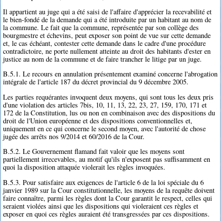
Il appartient au juge qui a été saisi de l'affaire d'apprécier la recevabilité et
le bien-fondé de la demande qui a été introduite par un habitant au nom de
la commune. Le fait que la commune, représentée par son collège des
bourgmestre et échevins, peut exposer son point de vue sur cette demande
et, le cas échéant, contester cette demande dans le cadre d'une procédure
contradictoire, ne porte nullement atteinte au droit des habitants d'ester en
justice au nom de la commune et de faire trancher le litige par un juge.
B.5.1. Le recours en annulation présentement examiné concerne l'abrogation
intégrale de l'article 187 du décret provincial du 9 décembre 2005.
Les parties requérantes invoquent deux moyens, qui sont tous les deux pris
d'une violation des articles 7bis, 10, 11, 13, 22, 23, 27, 159, 170, 171 et
172 de la Constitution, lus ou non en combinaison avec des dispositions du
droit de l'Union européenne et des dispositions conventionnelles et,
uniquement en ce qui concerne le second moyen, avec l'autorité de chose
jugée des arrêts nos 9/2014 et 60/2016 de la Cour.
B.5.2. Le Gouvernement flamand fait valoir que les moyens sont
partiellement irrecevables, au motif qu'ils n'exposent pas suffisamment en
quoi la disposition attaquée violerait les règles invoquées.
B.5.3. Pour satisfaire aux exigences de l'article 6 de la loi spéciale du 6
janvier 1989 sur la Cour constitutionnelle, les moyens de la requête doivent
faire connaître, parmi les règles dont la Cour garantit le respect, celles qui
seraient violées ainsi que les dispositions qui violeraient ces règles et
exposer en quoi ces règles auraient été transgressées par ces dispositions.