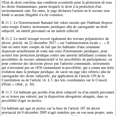
l'Etat de droit constitue une condition essentielle pour la protection de tous
les droits fondamentaux, parmi lesquels le droit à la protection d'un
environnement sain. En outre, le juge déclarera l'action ou le recours non
fondé si aucune illégalité n'a été commise.
B.11.1. Le Gouvernement flamand fait valoir ensuite que l'habitant dispose
entre-temps d'autres instruments juridiques afin de sauvegarder un droit
subjectif, un intérêt personnel ou un intérêt collectif.
B.11.2. Le motif invoqué ressort également des travaux préparatoires du
décret, précité, du 22 décembre 2017 « sur l'administration locale » : « Il
faut en outre tenir compte du fait que les habitants d'une commune
disposent actuellement de toute une série d'instruments juridiques, pour
assurer leur protection juridique contre une autorité défaillante (comme les
possibilités de recours administratif et les possibilités de participation), ou
pour contester des décisions prises par l'autorité communale, instruments
qui n'existaient pas en 1836 (notamment la possibilité, qui a connu une forte
évolution dans la pratique juridique, de saisir un juge (des référés) afin de
sauvegarder des droits subjectifs, par application de l'article 159 de la
Constitution ou de l'article 14, § 3, des lois coordonnées sur le Conseil
d'Etat) » (ibid., p. 20).
B.11.3. Un habitant qui justifie d'un droit subjectif ou d'un intérêt personnel
ne se trouve pas entravé, par la disposition abrogatoire attaquée, dans sa
possibilité d'agir en justice.
Un habitant qui agit en justice sur la base de l'article 187 du décret
provincial du 9 décembre 2005 n'agit toutefois pas en son nom propre, mais