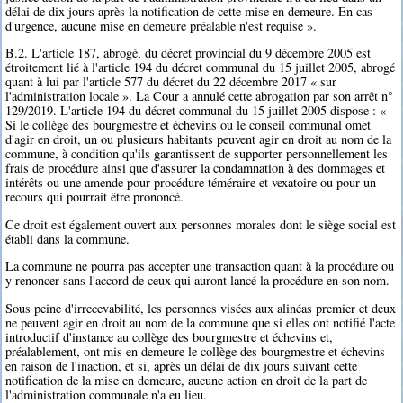
délai de dix jours après la notification de cette mise en demeure. En cas
d'urgence, aucune mise en demeure préalable n'est requise ».
B.2. L'article 187, abrogé, du décret provincial du 9 décembre 2005 est
étroitement lié à l'article 194 du décret communal du 15 juillet 2005, abrogé
quant à lui par l'article 577 du décret du 22 décembre 2017 « sur
l'administration locale ». La Cour a annulé cette abrogation par son arrêt n°
129/2019. L'article 194 du décret communal du 15 juillet 2005 dispose : «
Si le collège des bourgmestre et échevins ou le conseil communal omet
d'agir en droit, un ou plusieurs habitants peuvent agir en droit au nom de la
commune, à condition qu'ils garantissent de supporter personnellement les
frais de procédure ainsi que d'assurer la condamnation à des dommages et
intérêts ou une amende pour procédure téméraire et vexatoire ou pour un
recours qui pourrait être prononcé.
Ce droit est également ouvert aux personnes morales dont le siège social est
établi dans la commune.
La commune ne pourra pas accepter une transaction quant à la procédure ou
y renoncer sans l'accord de ceux qui auront lancé la procédure en son nom.
Sous peine d'irrecevabilité, les personnes visées aux alinéas premier et deux
ne peuvent agir en droit au nom de la commune que si elles ont notifié l'acte
introductif d'instance au collège des bourgmestre et échevins et,
préalablement, ont mis en demeure le collège des bourgmestre et échevins
en raison de l'inaction, et si, après un délai de dix jours suivant cette
notification de la mise en demeure, aucune action en droit de la part de
l'administration communale n'a eu lieu.