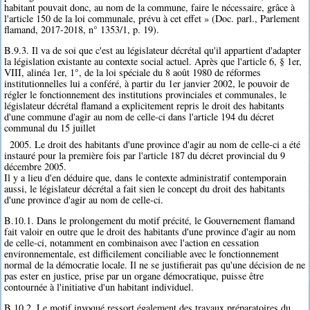
habitant pouvait donc, au nom de la commune, faire le nécessaire, grâce à
l'article 150 de la loi communale, prévu à cet effet » (Doc. parl., Parlement
flamand, 2017-2018, n° 1353/1, p. 19).
B.9.3. Il va de soi que c'est au législateur décrétal qu'il appartient d'adapter
la législation existante au contexte social actuel. Après que l'article 6, § 1er,
VIII, alinéa 1er, 1°, de la loi spéciale du 8 août 1980 de réformes
institutionnelles lui a conféré, à partir du 1er janvier 2002, le pouvoir de
régler le fonctionnement des institutions provinciales et communales, le
législateur décrétal flamand a explicitement repris le droit des habitants
d'une commune d'agir au nom de celle-ci dans l'article 194 du décret
communal du 15 juillet
2005. Le droit des habitants d'une province d'agir au nom de celle-ci a été
instauré pour la première fois par l'article 187 du décret provincial du 9
décembre 2005.
Il y a lieu d'en déduire que, dans le contexte administratif contemporain
aussi, le législateur décrétal a fait sien le concept du droit des habitants
d'une province d'agir au nom de celle-ci.
B.10.1. Dans le prolongement du motif précité, le Gouvernement flamand
fait valoir en outre que le droit des habitants d'une province d'agir au nom
de celle-ci, notamment en combinaison avec l'action en cessation
environnementale, est difficilement conciliable avec le fonctionnement
normal de la démocratie locale. Il ne se justifierait pas qu'une décision de ne
pas ester en justice, prise par un organe démocratique, puisse être
contournée à l'initiative d'un habitant individuel.
B.10.2. Le motif invoqué ressort également des travaux préparatoires du