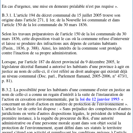
En cas d'urgence, une mise en demeure préalable n'est pas requise ».
B.3.1. L'article 194 du décret communal du 15 juillet 2005 trouve son
origine dans l'article 271, § 1er, de la Nouvelle loi communale et dans
l'article 150 de la loi communale du 30 mars 1836.
Selon les travaux préparatoires de l'article 150 de la loi communale du 30
mars 1836, cette disposition visait le cas où la commune refuse d'intervenir
et laisse se produire des infractions aux dépens de certains habitants
(Pasin., 1836, p. 388). Ainsi, les intérêts de la commune sont protégés
contre l'inaction de sa propre administration.
Lorsque, par l'article 187 du décret provincial du 9 décembre 2005, le
législateur décrétal flamand a autorisé les habitants d'une province à agir en
justice au nom de celle-ci, il s'est référé au droit analogue qui existait déjà
au niveau communal (Doc. parl., Parlement flamand, 2005-2006, n° 473/1,
p. 81).
B.3.2. La possibilité pour les habitants d'une commune d'ester en justice au
nom de celle-ci a connu un regain d'intérêt à la suite de l'instauration de
loi du 12 janvier 1993
l'action en cessation environnementale, par la
«
concernant un droit d'action en matière de protection de l'environnement ».
L'article 1er de cette loi dispose : « Sans préjudice des compétences d'autres
juridictions en vertu d'autres dispositions légales, le président du tribunal de
première instance, à la requête du procureur du Roi, d'une autorité
administrative ou d'une personne morale ayant dans son objet social la
protection de l'environnement, ayant défini dans ses statuts le territoire
auquel s'étend son activité et remplissant les conditions prévues à l'article