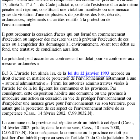
17, alinéa 2, 1° à 4°, du Code judiciaire, constate l'existence d'un acte même
pénalement réprimé, constituant une violation manifeste ou une menace
grave de violation d'une de plusieurs dispositions des lois, décrets,
ordonnances, règlements ou arrêtés relatifs à la protection de
l'environnement.
Il peut ordonner la cessation d'actes qui ont formé un commencement
d'exécution ou imposer des mesures visant à prévenir l'exécution de ces
actes ou à empêcher des dommages à l'environnement. Avant tout débat au
fond, une tentative de conciliation aura lieu.
Le président peut accorder au contrevenant un délai pour se conformer aux
mesures ordonnées ».
loi du 12 janvier 1993
B.3.3. L'article 1er, alinéa 1er, de la
accorde un
droit d'action en matière de protection de l'environnement notamment à une
« autorité administrative ». Parmi les autorités administratives visées à
l'article 1er de la loi figurent les communes et les provinces. Par
conséquent, cette disposition habilite une commune ou une province à
introduire une action en cessation en vue de protéger l'environnement ou
d'empêcher une menace grave pour l'environnement sur son territoire, pour
autant que la protection de cet aspect de l'environnement relève de sa
compétence (Cass., 14 février 2002, C.99.0032.N).
La commune ou la province est réputée avoir un intérêt à cet égard (Cass.,
14 février 2002, précité; dans le même sens, Cass., 10 mars 2008,
C.06.0173.N). En conséquence, la commune ou la province ne doit pas
justifier d'un intérêt propre au sens de l'article 17 du Code judiciaire. Son