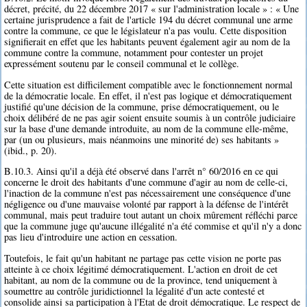
décret, précité, du 22 décembre 2017 « sur l'administration locale » : « Une
certaine jurisprudence a fait de l'article 194 du décret communal une arme
contre la commune, ce que le législateur n'a pas voulu. Cette disposition
signifierait en effet que les habitants peuvent également agir au nom de la
commune contre la commune, notamment pour contester un projet
expressément soutenu par le conseil communal et le collège.
Cette situation est difficilement compatible avec le fonctionnement normal
de la démocratie locale. En effet, il n'est pas logique et démocratiquement
justifié qu'une décision de la commune, prise démocratiquement, ou le
choix délibéré de ne pas agir soient ensuite soumis à un contrôle judiciaire
sur la base d'une demande introduite, au nom de la commune elle-même,
par (un ou plusieurs, mais néanmoins une minorité de) ses habitants »
(ibid., p. 20).
B.10.3. Ainsi qu'il a déjà été observé dans l'arrêt n° 60/2016 en ce qui
concerne le droit des habitants d'une commune d'agir au nom de celle-ci,
l'inaction de la commune n'est pas nécessairement une conséquence d'une
négligence ou d'une mauvaise volonté par rapport à la défense de l'intérêt
communal, mais peut traduire tout autant un choix mûrement réfléchi parce
que la commune juge qu'aucune illégalité n'a été commise et qu'il n'y a donc
pas lieu d'introduire une action en cessation.
Toutefois, le fait qu'un habitant ne partage pas cette vision ne porte pas
atteinte à ce choix légitimé démocratiquement. L'action en droit de cet
habitant, au nom de la commune ou de la province, tend uniquement à
soumettre au contrôle juridictionnel la légalité d'un acte contesté et
consolide ainsi sa participation à l'Etat de droit démocratique. Le respect de