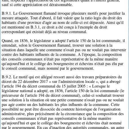
sauf si cette appréciation est déraisonnable.
B.9.1. Le Gouvernement flamand invoque plusieurs motifs pour justifier la
mesure attaquée. Tout d'abord, il fait valoir que la ratio legis du droit des
habitants d'une province d'agir au nom de celle-ci est dépassée. Ainsi qu'il
est mentionné en B.3.1, ce droit a été conçu à l'exemple du droit
correspondant qui existait déjà au niveau communal.
Quand, en 1836, le législateur a adopté l'article 150 de la loi communale, il
entendait, selon le Gouvernement flamand, trouver une solution à la
situation dans laquelle une commune n'osait pas ou ne voulait pas intervenir
contre des habitants influents de la commune. A l'époque, la composition
des conseils communaux n'était pas représentative de la même manière
qu'aujourd'hui et le collège des bourgmestre et échevins n'était pas élu par
le conseil communal, mais nommé par le gouvernement.
B.9.2. Le motif qui est allégué ressort aussi des travaux préparatoires du
décret du 22 décembre 2017 « sur l'administration locale », qui a abrogé
l'article 194 du décret communal du 15 juillet 2005 : « Lorsque le
législateur national a adopté, en 1836, l'article 150 de la loi communale (le
précurseur de l'article 194 du décret communal), celui-ci souhaitait trouver
une solution à la situation où une petite commune n'osait pas ou ne voulait
pas agir contre un des habitants les plus influents de la commune. Cette
possibilité ne peut être dissociée du contexte historique de l'organisation
administrative, plus précisément de la circonstance que la composition des
conseils communaux n'était pas représentative de la même manière
qu'aujourd'hui et que le collège des bourgmestre et échevins était nommé
par le gouvernement. En cas d'inaction des autorités communales, un autre