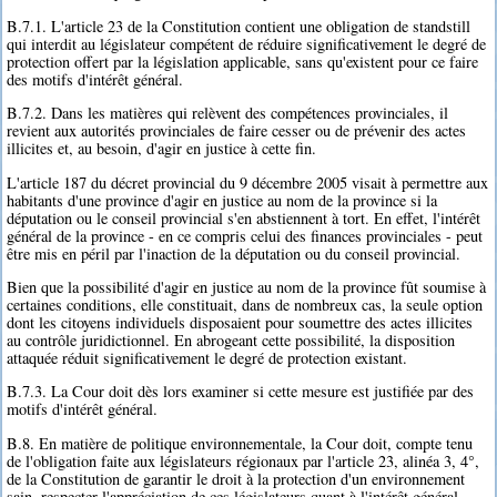
B.7.1. L'article 23 de la Constitution contient une obligation de standstill
qui interdit au législateur compétent de réduire significativement le degré de
protection offert par la législation applicable, sans qu'existent pour ce faire
des motifs d'intérêt général.
B.7.2. Dans les matières qui relèvent des compétences provinciales, il
revient aux autorités provinciales de faire cesser ou de prévenir des actes
illicites et, au besoin, d'agir en justice à cette fin.
L'article 187 du décret provincial du 9 décembre 2005 visait à permettre aux
habitants d'une province d'agir en justice au nom de la province si la
députation ou le conseil provincial s'en abstiennent à tort. En effet, l'intérêt
général de la province - en ce compris celui des finances provinciales - peut
être mis en péril par l'inaction de la députation ou du conseil provincial.
Bien que la possibilité d'agir en justice au nom de la province fût soumise à
certaines conditions, elle constituait, dans de nombreux cas, la seule option
dont les citoyens individuels disposaient pour soumettre des actes illicites
au contrôle juridictionnel. En abrogeant cette possibilité, la disposition
attaquée réduit significativement le degré de protection existant.
B.7.3. La Cour doit dès lors examiner si cette mesure est justifiée par des
motifs d'intérêt général.
B.8. En matière de politique environnementale, la Cour doit, compte tenu
de l'obligation faite aux législateurs régionaux par l'article 23, alinéa 3, 4°,
de la Constitution de garantir le droit à la protection d'un environnement
sain, respecter l'appréciation de ces législateurs quant à l'intérêt général,