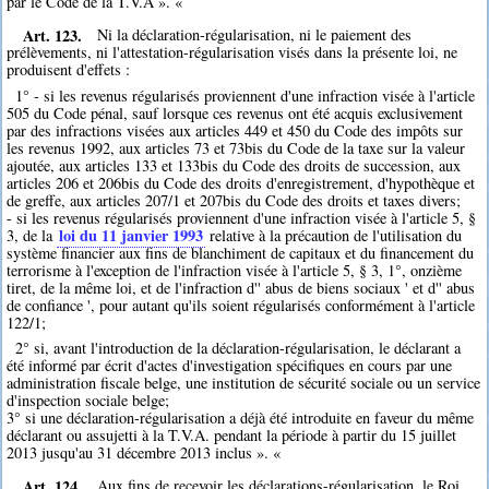
par le Code de la T.V.A ». «
Art. 123.
Ni la déclaration-régularisation, ni le paiement des
prélèvements, ni l'attestation-régularisation visés dans la présente loi, ne
produisent d'effets :
1° - si les revenus régularisés proviennent d'une infraction visée à l'article
505 du Code pénal, sauf lorsque ces revenus ont été acquis exclusivement
par des infractions visées aux articles 449 et 450 du Code des impôts sur
les revenus 1992, aux articles 73 et 73bis du Code de la taxe sur la valeur
ajoutée, aux articles 133 et 133bis du Code des droits de succession, aux
articles 206 et 206bis du Code des droits d'enregistrement, d'hypothèque et
de greffe, aux articles 207/1 et 207bis du Code des droits et taxes divers;
- si les revenus régularisés proviennent d'une infraction visée à l'article 5, §
loi du 11 janvier 1993
3, de la
relative à la précaution de l'utilisation du
système financier aux fins de blanchiment de capitaux et du financement du
terrorisme à l'exception de l'infraction visée à l'article 5, § 3, 1°, onzième
tiret, de la même loi, et de l'infraction d'' abus de biens sociaux ' et d'' abus
de confiance ', pour autant qu'ils soient régularisés conformément à l'article
122/1;
2° si, avant l'introduction de la déclaration-régularisation, le déclarant a
été informé par écrit d'actes d'investigation spécifiques en cours par une
administration fiscale belge, une institution de sécurité sociale ou un service
d'inspection sociale belge;
3° si une déclaration-régularisation a déjà été introduite en faveur du même
déclarant ou assujetti à la T.V.A. pendant la période à partir du 15 juillet
2013 jusqu'au 31 décembre 2013 inclus ». «
Art. 124.
Aux fins de recevoir les déclarations-régularisation, le Roi