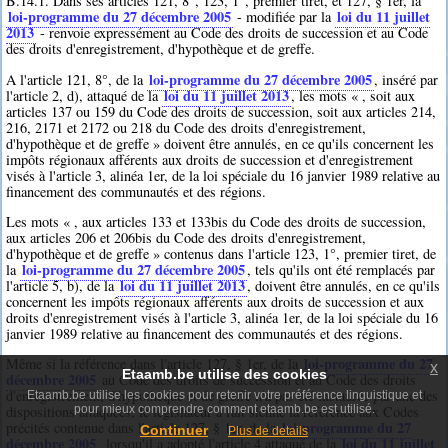
B.14.1. Dans ses articles 121, 8°, 123, 1°, premier tiret, et 127, § 1er, la
loi-programme du 27 décembre 2005
loi du 11 juillet
- modifiée par la
2013
- renvoie expressément au Code des droits de succession et au Code
des droits d'enregistrement, d'hypothèque et de greffe.
loi-programme du 27 décembre 2005
A l'article 121, 8°, de la
, inséré par
loi du 11 juillet 2013
l'article 2, d), attaqué de la
, les mots « , soit aux
articles 137 ou 159 du Code des droits de succession, soit aux articles 214,
216, 2171 et 2172 ou 218 du Code des droits d'enregistrement,
d'hypothèque et de greffe » doivent être annulés, en ce qu'ils concernent les
impôts régionaux afférents aux droits de succession et d'enregistrement
visés à l'article 3, alinéa 1er, de la loi spéciale du 16 janvier 1989 relative au
financement des communautés et des régions.
Les mots « , aux articles 133 et 133bis du Code des droits de succession,
aux articles 206 et 206bis du Code des droits d'enregistrement,
d'hypothèque et de greffe » contenus dans l'article 123, 1°, premier tiret, de
loi-programme du 27 décembre 2005
la
, tels qu'ils ont été remplacés par
loi du 11 juillet 2013
l'article 5, b), de la
, doivent être annulés, en ce qu'ils
concernent les impôts régionaux afférents aux droits de succession et aux
droits d'enregistrement visés à l'article 3, alinéa 1er, de la loi spéciale du 16
janvier 1989 relative au financement des communautés et des régions.
loi-programme du 27
Même si la référence dans l'article 127, § 1er, de la
x
Etaamb.be utilise des cookies
décembre 2005
au Code des droits de succession et au Code des droits
d'enregistrement, d'hypothèque et de greffe n'a pas été instaurée par une des
Etaamb.be utilise les cookies pour retenir votre préférence linguistique et
pour mieux comprendre comment etaamb.be est utilisé.
dispositions attaquées, le législateur a fait sienne la référence aux Codes
loi-programme du 27
précités contenue dans l'article 127, § 1er, de la
Continuer
Plus de details
décembre 2005
loi du 11 juillet
, lorsqu'il a adopté l'article 4 attaqué de la