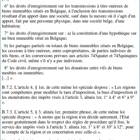
6° les droits d'enregistrement sur les transmissions à titre onéreux de
biens immeubles situés en Belgique, à l'exclusion des transmissions
résultant d'un apport dans une société, sauf dans la mesure où il s'agit d'un
apport, fait par une personne physique, dans une société belge, d'une
habitation;
7° les droits d'enregistrement sur : a) la constitution d'une hypothèque sur
un bien immeuble situé en Belgique;
b) les partages partiels ou totaux de biens immeubles situés en Belgique,
les cessions à titre onéreux, entre copropriétaires, de parties indivises de
tels biens, et les conversions prévues aux articles 745quater et 745quinquies
du Code civil, même s'il n'y a pas indivision;
8° les droits d'enregistrement sur les donations entre vifs de biens
meubles ou immeubles;
[...] ».
B.7.2. L'article 4, § 1er, de cette même loi spéciale dispose : « Les régions
sont compétentes pour modifier le taux d'imposition, la base d'imposition et
les exonérations des impôts visés à l'article 3, alinéa 1er, 1° à 4° et 6° à 9°
».
B.7.3. L'article 5, § 3, alinéa 1er, première phrase, de cette même loi
spéciale dispose : « A moins que la région n'en décide autrement, l'Etat
assure gratuitement dans le respect des règles de procédure qu'il fixe, le
service des impôts visés à l'article 3, alinéa 1er, 1° à 8° et 10° à 12°, pour
le compte de la région et en concertation avec celle-ci ».