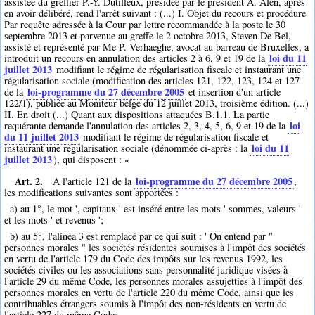
assistée du greffier P.-Y. Dutilleux, présidée par le président A. Alen, après
en avoir délibéré, rend l'arrêt suivant : (...) I. Objet du recours et procédure
Par requête adressée à la Cour par lettre recommandée à la poste le 30
septembre 2013 et parvenue au greffe le 2 octobre 2013, Steven De Bel,
assisté et représenté par Me P. Verhaeghe, avocat au barreau de Bruxelles, a
loi du 11
introduit un recours en annulation des articles 2 à 6, 9 et 19 de la
juillet 2013
modifiant le régime de régularisation fiscale et instaurant une
régularisation sociale (modification des articles 121, 122, 123, 124 et 127
loi-programme du 27 décembre 2005
de la
et insertion d'un article
122/1), publiée au Moniteur belge du 12 juillet 2013, troisième édition. (...)
II. En droit (...) Quant aux dispositions attaquées B.1.1. La partie
loi
requérante demande l'annulation des articles 2, 3, 4, 5, 6, 9 et 19 de la
du 11 juillet 2013
modifiant le régime de régularisation fiscale et
loi du 11
instaurant une régularisation sociale (dénommée ci-après : la
juillet 2013
), qui disposent : «
Art. 2.
loi-programme du 27 décembre 2005
A l'article 121 de la
,
les modifications suivantes sont apportées :
a) au 1°, le mot ', capitaux ' est inséré entre les mots ' sommes, valeurs '
et les mots ' et revenus ';
b) au 5°, l'alinéa 3 est remplacé par ce qui suit : ' On entend par "
personnes morales " les sociétés résidentes soumises à l'impôt des sociétés
en vertu de l'article 179 du Code des impôts sur les revenus 1992, les
sociétés civiles ou les associations sans personnalité juridique visées à
l'article 29 du même Code, les personnes morales assujetties à l'impôt des
personnes morales en vertu de l'article 220 du même Code, ainsi que les
contribuables étrangers soumis à l'impôt des non-résidents en vertu de
l'article 227 du même Code;