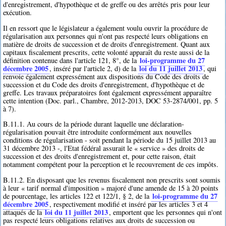
d'enregistrement, d'hypothèque et de greffe ou des arrêtés pris pour leur
exécution.
Il en ressort que le législateur a également voulu ouvrir la procédure de
régularisation aux personnes qui n'ont pas respecté leurs obligations en
matière de droits de succession et de droits d'enregistrement. Quant aux
capitaux fiscalement prescrits, cette volonté apparaît du reste aussi de la
loi-programme du 27
définition contenue dans l'article 121, 8°, de la
décembre 2005
loi du 11 juillet 2013
, inséré par l'article 2, d) de la
, qui
renvoie également expressément aux dispositions du Code des droits de
succession et du Code des droits d'enregistrement, d'hypothèque et de
greffe. Les travaux préparatoires font également expressément apparaître
cette intention (Doc. parl., Chambre, 2012-2013, DOC 53-2874/001, pp. 5
à 7).
B.11.1. Au cours de la période durant laquelle une déclaration-
régularisation pouvait être introduite conformément aux nouvelles
conditions de régularisation - soit pendant la période du 15 juillet 2013 au
31 décembre 2013 -, l'Etat fédéral assurait le « service » des droits de
succession et des droits d'enregistrement et, pour cette raison, était
notamment compétent pour la perception et le recouvrement de ces impôts.
B.11.2. En disposant que les revenus fiscalement non prescrits sont soumis
à leur « tarif normal d'imposition » majoré d'une amende de 15 à 20 points
loi-programme du 27
de pourcentage, les articles 122 et 122/1, § 2, de la
décembre 2005
, respectivement modifié et inséré par les articles 3 et 4
loi du 11 juillet 2013
attaqués de la
, emportent que les personnes qui n'ont
pas respecté leurs obligations relatives aux droits de succession ou