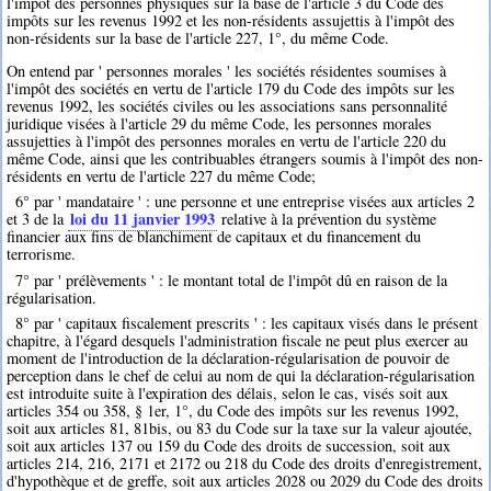
l'impôt des personnes physiques sur la base de l'article 3 du Code des
impôts sur les revenus 1992 et les non-résidents assujettis à l'impôt des
non-résidents sur la base de l'article 227, 1°, du même Code.
On entend par ' personnes morales ' les sociétés résidentes soumises à
l'impôt des sociétés en vertu de l'article 179 du Code des impôts sur les
revenus 1992, les sociétés civiles ou les associations sans personnalité
juridique visées à l'article 29 du même Code, les personnes morales
assujetties à l'impôt des personnes morales en vertu de l'article 220 du
même Code, ainsi que les contribuables étrangers soumis à l'impôt des non-
résidents en vertu de l'article 227 du même Code;
6° par ' mandataire ' : une personne et une entreprise visées aux articles 2
loi du 11 janvier 1993
et 3 de la
relative à la prévention du système
financier aux fins de blanchiment de capitaux et du financement du
terrorisme.
7° par ' prélèvements ' : le montant total de l'impôt dû en raison de la
régularisation.
8° par ' capitaux fiscalement prescrits ' : les capitaux visés dans le présent
chapitre, à l'égard desquels l'administration fiscale ne peut plus exercer au
moment de l'introduction de la déclaration-régularisation de pouvoir de
perception dans le chef de celui au nom de qui la déclaration-régularisation
est introduite suite à l'expiration des délais, selon le cas, visés soit aux
articles 354 ou 358, § 1er, 1°, du Code des impôts sur les revenus 1992,
soit aux articles 81, 81bis, ou 83 du Code sur la taxe sur la valeur ajoutée,
soit aux articles 137 ou 159 du Code des droits de succession, soit aux
articles 214, 216, 2171 et 2172 ou 218 du Code des droits d'enregistrement,
d'hypothèque et de greffe, soit aux articles 2028 ou 2029 du Code des droits