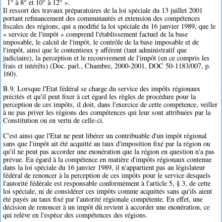
1° à 8° et 10° à 12° ».
Il ressort des travaux préparatoires de la loi spéciale du 13 juillet 2001
portant refinancement des communautés et extension des compétences
fiscales des régions, qui a modifié la loi spéciale du 16 janvier 1989, que le
« service de l'impôt » comprend l'établissement factuel de la base
imposable, le calcul de l'impôt, le contrôle de la base imposable et de
l'impôt, ainsi que le contentieux y afférent (tant administratif que
judiciaire), la perception et le recouvrement de l'impôt (en ce compris les
frais et intérêts) (Doc. parl., Chambre, 2000-2001, DOC 50-1183/007, p.
160).
B.9. Lorsque l'Etat fédéral se charge du service des impôts régionaux
précités et qu'il peut fixer à cet égard les règles de procédure pour la
perception de ces impôts, il doit, dans l'exercice de cette compétence, veiller
à ne pas priver les régions des compétences qui leur sont attribuées par la
Constitution ou en vertu de celle-ci.
C'est ainsi que l'Etat ne peut libérer un contribuable d'un impôt régional
sans que l'impôt ait été acquitté au taux d'imposition fixé par la région ou
qu'il ne peut pas accorder une exonération que la région en question n'a pas
prévue. Eu égard à la compétence en matière d'impôts régionaux contenue
dans la loi spéciale du 16 janvier 1989, il n'appartient pas au législateur
fédéral de renoncer à la perception de ces impôts pour le service desquels
l'autorité fédérale est responsable conformément à l'article 5, § 3, de cette
loi spéciale, ni de considérer ces impôts comme acquittés sans qu'ils aient
été payés au taux fixé par l'autorité régionale compétente. En effet, une
décision de renoncer à un impôt dû revient à accorder une exonération, ce
qui relève en l'espèce des compétences des régions.