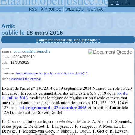
^
-
FR
NL
RSS
A PROPOS
WEB LOG
CONTACT
Arrêt
publié le
18
mars
2015
Comment obtenir une aide juridique ?
cour constitutionnelle
source
2014205910
numac
18/03/2015
pub.
--
prom.
moniteur
https://www.ejustice.just.fgov.be/cgi/article_body(...)
liens
Conseil d'État (chrono)
Extrait de l'arrêt n° 130/2014 du 19 septembre 2014 Numéro du rôle : 5720
loi du
En cause : le recours en annulation des articles 2 à 6, 9 et 19 de la
11 juillet 2013
modifiant le régime de régularisation fiscale et instaurant
une régularisation sociale (modification des articles 121, 122, 123, 124 et
loi-programme du 27 décembre 2005
127 de la
et insertion d'un article
122/1), introduit par Steven De Bel.
La Cour constitutionnelle, composée des présidents A. Alen et J. Spreutels,
et des juges E. De Groot, L. Lavrysen, J.-P. Snappe, J.-P. Moerman, E.
Derycke, T. Merckx-Van Goey, P. Nihoul, F. Daoût, T. Giet et R. Leysen,