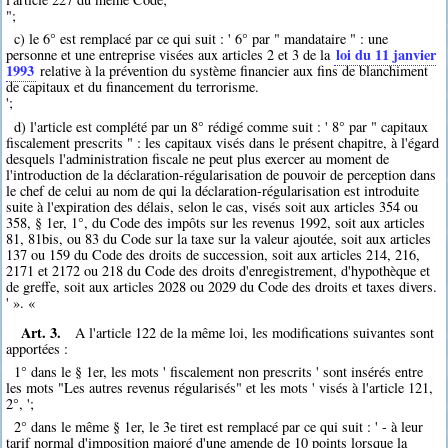
";
c) le 6° est remplacé par ce qui suit : ' 6° par " mandataire " : une
loi du 11 janvier
personne et une entreprise visées aux articles 2 et 3 de la
1993
relative à la prévention du système financier aux fins de blanchiment
de capitaux et du financement du terrorisme.
';
d) l'article est complété par un 8° rédigé comme suit : ' 8° par " capitaux
fiscalement prescrits " : les capitaux visés dans le présent chapitre, à l'égard
desquels l'administration fiscale ne peut plus exercer au moment de
l'introduction de la déclaration-régularisation de pouvoir de perception dans
le chef de celui au nom de qui la déclaration-régularisation est introduite
suite à l'expiration des délais, selon le cas, visés soit aux articles 354 ou
358, § 1er, 1°, du Code des impôts sur les revenus 1992, soit aux articles
81, 81bis, ou 83 du Code sur la taxe sur la valeur ajoutée, soit aux articles
137 ou 159 du Code des droits de succession, soit aux articles 214, 216,
2171 et 2172 ou 218 du Code des droits d'enregistrement, d'hypothèque et
de greffe, soit aux articles 2028 ou 2029 du Code des droits et taxes divers.
' ». «
Art. 3.
A l'article 122 de la même loi, les modifications suivantes sont
apportées :
1° dans le § 1er, les mots ' fiscalement non prescrits ' sont insérés entre
les mots "Les autres revenus régularisés" et les mots ' visés à l'article 121,
2°, ';
2° dans le même § 1er, le 3e tiret est remplacé par ce qui suit : ' - à leur
tarif normal d'imposition majoré d'une amende de 10 points lorsque la