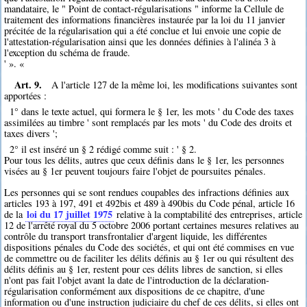
mandataire, le " Point de contact-régularisations " informe la Cellule de
traitement des informations financières instaurée par la loi du 11 janvier
précitée de la régularisation qui a été conclue et lui envoie une copie de
l'attestation-régularisation ainsi que les données définies à l'alinéa 3 à
l'exception du schéma de fraude.
' ». «
Art. 9.
A l'article 127 de la même loi, les modifications suivantes sont
apportées :
1° dans le texte actuel, qui formera le § 1er, les mots ' du Code des taxes
assimilées au timbre ' sont remplacés par les mots ' du Code des droits et
taxes divers ';
2° il est inséré un § 2 rédigé comme suit : ' § 2.
Pour tous les délits, autres que ceux définis dans le § 1er, les personnes
visées au § 1er peuvent toujours faire l'objet de poursuites pénales.
Les personnes qui se sont rendues coupables des infractions définies aux
articles 193 à 197, 491 et 492bis et 489 à 490bis du Code pénal, article 16
loi du 17 juillet 1975
de la
relative à la comptabilité des entreprises, article
12 de l'arrêté royal du 5 octobre 2006 portant certaines mesures relatives au
contrôle du transport transfrontalier d'argent liquide, les différentes
dispositions pénales du Code des sociétés, et qui ont été commises en vue
de commettre ou de faciliter les délits définis au § 1er ou qui résultent des
délits définis au § 1er, restent pour ces délits libres de sanction, si elles
n'ont pas fait l'objet avant la date de l'introduction de la déclaration-
régularisation conformément aux dispositions de ce chapitre, d'une
information ou d'une instruction judiciaire du chef de ces délits, si elles ont