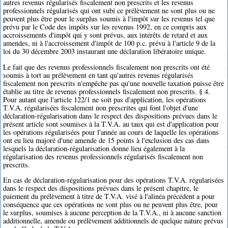
autres revenus régularisés fiscalement non prescrits et les revenus
professionnels régularisés qui ont subi ce prélèvement ne sont plus ou ne
peuvent plus être pour le surplus soumis à l'impôt sur les revenus tel que
prévu par le Code des impôts sur les revenus 1992, en ce compris aux
accroissements d'impôt qui y sont prévus, aux intérêts de retard et aux
amendes, ni à l'accroissement d'impôt de 100 p.c. prévu à l'article 9 de la
loi du 30 décembre 2003 instaurant une déclaration libératoire unique.
Le fait que des revenus professionnels fiscalement non prescrits ont été
soumis à tort au prélèvement en tant qu'autres revenus régularisés
fiscalement non prescrits n'empêche pas qu'une nouvelle taxation puisse être
établie au titre de revenus professionnels fiscalement non prescrits. § 4.
Pour autant que l'article 122/1 ne soit pas d'application, les opérations
T.V.A. régularisées fiscalement non prescrites qui font l'objet d'une
déclaration-régularisation dans le respect des dispositions prévues dans le
présent article sont soumises à la T.V.A. au taux qui est d'application pour
les opérations régularisées pour l'année au cours de laquelle les opérations
ont eu lieu majoré d'une amende de 15 points à l'exclusion des cas dans
lesquels la déclaration-régularisation donne lieu également à la
régularisation des revenus professionnels régularisés fiscalement non
prescrits.
En cas de déclaration-régularisation pour des opérations T.V.A. régularisées
dans le respect des dispositions prévues dans le présent chapitre, le
paiement du prélèvement à titre de T.V.A. visé à l'alinéa précédent a pour
conséquence que ces opérations ne sont plus ou ne peuvent plus être, pour
le surplus, soumises à aucune perception de la T.V.A., ni à aucune sanction
additionnelle, amende ou prélèvement additionnels de quelque nature prévus