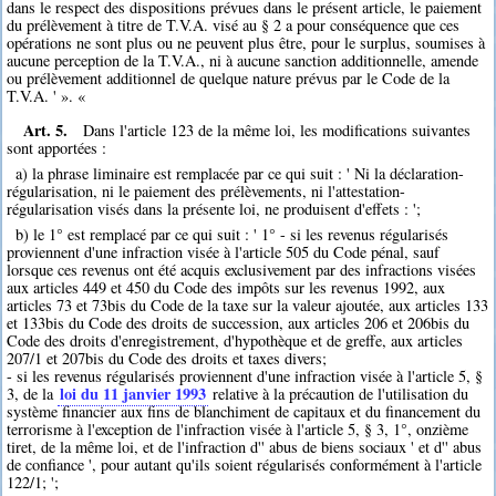
dans le respect des dispositions prévues dans le présent article, le paiement
du prélèvement à titre de T.V.A. visé au § 2 a pour conséquence que ces
opérations ne sont plus ou ne peuvent plus être, pour le surplus, soumises à
aucune perception de la T.V.A., ni à aucune sanction additionnelle, amende
ou prélèvement additionnel de quelque nature prévus par le Code de la
T.V.A. ' ». «
Art. 5.
Dans l'article 123 de la même loi, les modifications suivantes
sont apportées :
a) la phrase liminaire est remplacée par ce qui suit : ' Ni la déclaration-
régularisation, ni le paiement des prélèvements, ni l'attestation-
régularisation visés dans la présente loi, ne produisent d'effets : ';
b) le 1° est remplacé par ce qui suit : ' 1° - si les revenus régularisés
proviennent d'une infraction visée à l'article 505 du Code pénal, sauf
lorsque ces revenus ont été acquis exclusivement par des infractions visées
aux articles 449 et 450 du Code des impôts sur les revenus 1992, aux
articles 73 et 73bis du Code de la taxe sur la valeur ajoutée, aux articles 133
et 133bis du Code des droits de succession, aux articles 206 et 206bis du
Code des droits d'enregistrement, d'hypothèque et de greffe, aux articles
207/1 et 207bis du Code des droits et taxes divers;
- si les revenus régularisés proviennent d'une infraction visée à l'article 5, §
loi du 11 janvier 1993
3, de la
relative à la précaution de l'utilisation du
système financier aux fins de blanchiment de capitaux et du financement du
terrorisme à l'exception de l'infraction visée à l'article 5, § 3, 1°, onzième
tiret, de la même loi, et de l'infraction d'' abus de biens sociaux ' et d'' abus
de confiance ', pour autant qu'ils soient régularisés conformément à l'article
122/1; ';