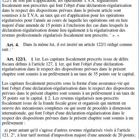
122/1 ne soit pas d'application, les opérations T.V.A. régularisées
fiscalement non prescrites qui font l'objet d'une déclaration-régularisation
dans le respect des dispositions prévues dans le présent article sont
soumises à la T.V.A. au taux qui est d'application pour les opérations
régularisées pour l'année au cours de laquelle les opérations ont eu lieu
majoré d'une amende de 15 points à l'exclusion des cas dans lesquels la
déclaration-régularisation donne lieu également à la régularisation des
revenus professionnels régularisés fiscalement non prescrits. ' ». «
Art. 4.
Dans la même loi, il est inséré un article 122/1 rédigé comme
suit : '
Art. 122/1.
§ 1er. Les capitaux fiscalement prescrits issus de délits
fiscaux définis à l'article 127, § 1er, qui font l'objet d'une déclaration-
régularisation dans le respect des dispositions prévues dans le présent
chapitre sont soumis à un prélèvement à un taux de 35 points sur le capital.
Les capitaux fiscalement prescrits sous la forme d'une assurance-vie qui
font l'objet d'une déclaration-régularisation dans le respect des dispositions
prévues dans le présent chapitre sont soumis à un prélèvement à un taux de
35 points sur le capital. § 2. Les revenus régularisés non-prescrits
fiscalement issus de la fraude fiscale grave et organisée qui mettent en
oeuvre des mécanismes complexes ou qui usent de procédés à dimension
internationale, qui font l'objet d'une déclaration-régularisation dans le
respect des dispositions prévues dans le présent chapitre sont soumis à un
prélèvement :
a) pour autant qu'il s'agisse d'autres revenus régularisés visés à l'article
121, 2°, à leur tarif normal d'imposition majoré d'une amende de 20 points;