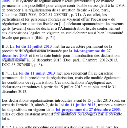
2005
, « le système de régularisation fiscale [introduisait] de manière
permanente une possibilité pour chaque contribuable ou assujetti à la T.V.A.
de procéder à la régularisation de sa situation fiscale » (Doc. parl.,
Chambre, 2005-2006, DOC 51-2097/001, p. 71). A cet effet, les
particuliers et les personnes morales se voyaient offrir l'occasion « de
régulariser leur situation fiscale en [...] déclarant spontanément les revenus
qu'ils [avaient] omis de déclarer à l'Administration fiscale conformément
aux dispositions légales en vigueur, en vue d'obtenir aussi bien l'immunité
fiscale que pénale » (ibid., p. 71).
loi du 11 juillet 2013
B.3. La
met fin au caractère permanent de la
loi-programme du 27
procédure de régularisation instaurée par la
décembre 2005
et fixe la date butoir pour l'introduction des déclarations-
régularisations au 31 décembre 2013 (Doc. parl., Chambre, 2012-2013,
DOC 53-2874/001, p. 3).
loi du 11 juillet 2013
B.4.1. La
met non seulement fin au caractère
permanent de la procédure de régularisation, mais elle modifie également
les conditions de régularisation. Ces modifications s'appliquent aux
déclarations introduites à partir du 15 juillet 2013 et au plus tard le 31
décembre 2013.
Les déclarations-régularisations introduites avant le 15 juillet 2013 sont, en
loi du 11 juillet 2013
vertu de l'article 19, alinéa 2, de la
, traitées « suivant
loi-programme du 27 décembre 2005
les dispositions en vigueur de la
,
telles qu'elles existaient avant d'être modifiées ou abrogées par la présente
loi ».
B.4.2. La nouvelle procédure de régularisation distingue, d'une part, les