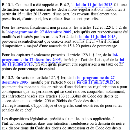
loi du 11 juillet 2013
B.10.1. Comme il a été rappelé en B.4.2, la
fait une
distinction en ce qui concerne les déclarations-régularisations introduites à
partir du 15 juillet 2013 entre, d'une part, les revenus fiscalement non
prescrits et, d'autre part, les capitaux fiscalement prescrits.
Pour les revenus fiscalement non prescrits, les articles 122 et 122/1, § 2, de
loi-programme du 27 décembre 2005
la
, tels qu'ils ont respectivement été
loi du 11 juillet 2013
modifiés et insérés par les articles 3 et 4 de la
,
prévoient essentiellement que ceux-ci sont soumis à leur « tarif normal
d'imposition » majoré d'une amende de 15 à 20 points de pourcentage.
loi-
Pour les capitaux fiscalement prescrits, l'article 122/1, § 1er, de la
programme du 27 décembre 2005
loi
, inséré par l'article 4 attaqué de la
du 11 juillet 2013
, prévoit qu'ils peuvent être régularisés à un taux de 35
points de pourcentage du capital.
loi-programme du 27
B.10.2. En vertu de l'article 127, § 1er, de la
décembre 2005
loi du 11 juillet 2013
, modifié par l'article 9 de la
, le
paiement des montants dus en raison d'une déclaration-régularisation a pour
conséquence que les personnes qui se sont rendues coupables, notamment,
des infractions visées aux articles 133 et 133bis du Code des droits de
succession et aux articles 206 et 206bis du Code des droits
d'enregistrement, d'hypothèque et de greffe, sont exonérées de poursuites
pénales de ce chef.
Les dispositions législatives précitées fixent les peines applicables à
l'infraction commise, dans une intention frauduleuse ou à dessein de nuire,
aux dispositions du Code des droits de succession et du Code des droits