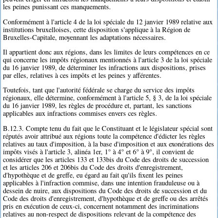
les peines punissant ces manquements.
Conformément à l'article 4 de la loi spéciale du 12 janvier 1989 relative aux
institutions bruxelloises, cette disposition s'applique à la Région de
Bruxelles-Capitale, moyennant les adaptations nécessaires.
Il appartient donc aux régions, dans les limites de leurs compétences en ce
qui concerne les impôts régionaux mentionnés à l'article 3 de la loi spéciale
du 16 janvier 1989, de déterminer les infractions aux dispositions, prises
par elles, relatives à ces impôts et les peines y afférentes.
Toutefois, tant que l'autorité fédérale se charge du service des impôts
régionaux, elle détermine, conformément à l'article 5, § 3, de la loi spéciale
du 16 janvier 1989, les règles de procédure et, partant, les sanctions
applicables aux infractions commises envers ces règles.
B.12.3. Compte tenu du fait que le Constituant et le législateur spécial sont
réputés avoir attribué aux régions toute la compétence d'édicter les règles
relatives au taux d'imposition, à la base d'imposition et aux exonérations des
impôts visés à l'article 3, alinéa 1er, 1° à 4° et 6° à 9°, il convient de
considérer que les articles 133 et 133bis du Code des droits de succession
et les articles 206 et 206bis du Code des droits d'enregistrement,
d'hypothèque et de greffe, eu égard au fait qu'ils fixent les peines
applicables à l'infraction commise, dans une intention frauduleuse ou à
dessein de nuire, aux dispositions du Code des droits de succession et du
Code des droits d'enregistrement, d'hypothèque et de greffe ou des arrêtés
pris en exécution de ceux-ci, concernent notamment des incriminations
relatives au non-respect de dispositions relevant de la compétence des