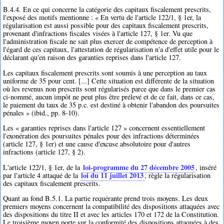
B.4.4. En ce qui concerne la catégorie des capitaux fiscalement prescrits,
l'exposé des motifs mentionne : « En vertu de l'article 122/1, § 1er, la
régularisation est aussi possible pour des capitaux fiscalement prescrits,
provenant d'infractions fiscales visées à l'article 127, § 1er. Vu que
l'administration fiscale ne sait plus exercer de compétence de perception à
l'égard de ces capitaux, l'attestation de régularisation n'a d'effet utile pour le
déclarant qu'en raison des garanties reprises dans l'article 127.
Les capitaux fiscalement prescrits sont soumis à une perception au taux
uniforme de 35 pour cent. [...] Cette situation est différente de la situation
où les revenus non prescrits sont régularisés parce que dans le premier cas
ci-nommé, aucun impôt ne peut plus être prélevé et de ce fait, dans ce cas,
le paiement du taux de 35 p.c. est destiné à obtenir l'abandon des poursuites
pénales » (ibid., pp. 8-10).
Les « garanties reprises dans l'article 127 » concernent essentiellement
l'exonération des poursuites pénales pour des infractions déterminées
(article 127, § 1er) et une cause d'excuse absolutoire pour d'autres
infractions (article 127, § 2).
loi-programme du 27 décembre 2005
L'article 122/1, § 1er, de la
, inséré
loi du 11 juillet 2013
par l'article 4 attaqué de la
, règle la régularisation
des capitaux fiscalement prescrits.
Quant au fond B.5.1. La partie requérante prend trois moyens. Les deux
premiers moyens concernent la compatibilité des dispositions attaquées avec
des dispositions du titre II et avec les articles 170 et 172 de la Constitution.
Le troisième moyen porte sur la conformité des dispositions attaquées à des