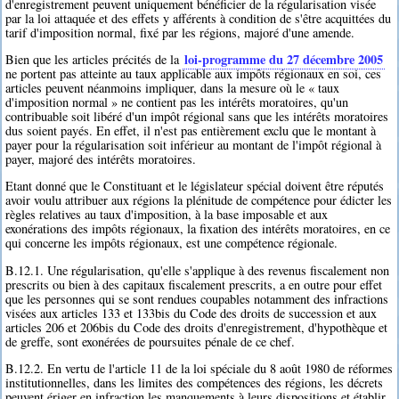
d'enregistrement peuvent uniquement bénéficier de la régularisation visée
par la loi attaquée et des effets y afférents à condition de s'être acquittées du
tarif d'imposition normal, fixé par les régions, majoré d'une amende.
loi-programme du 27 décembre 2005
Bien que les articles précités de la
ne portent pas atteinte au taux applicable aux impôts régionaux en soi, ces
articles peuvent néanmoins impliquer, dans la mesure où le « taux
d'imposition normal » ne contient pas les intérêts moratoires, qu'un
contribuable soit libéré d'un impôt régional sans que les intérêts moratoires
dus soient payés. En effet, il n'est pas entièrement exclu que le montant à
payer pour la régularisation soit inférieur au montant de l'impôt régional à
payer, majoré des intérêts moratoires.
Etant donné que le Constituant et le législateur spécial doivent être réputés
avoir voulu attribuer aux régions la plénitude de compétence pour édicter les
règles relatives au taux d'imposition, à la base imposable et aux
exonérations des impôts régionaux, la fixation des intérêts moratoires, en ce
qui concerne les impôts régionaux, est une compétence régionale.
B.12.1. Une régularisation, qu'elle s'applique à des revenus fiscalement non
prescrits ou bien à des capitaux fiscalement prescrits, a en outre pour effet
que les personnes qui se sont rendues coupables notamment des infractions
visées aux articles 133 et 133bis du Code des droits de succession et aux
articles 206 et 206bis du Code des droits d'enregistrement, d'hypothèque et
de greffe, sont exonérées de poursuites pénale de ce chef.
B.12.2. En vertu de l'article 11 de la loi spéciale du 8 août 1980 de réformes
institutionnelles, dans les limites des compétences des régions, les décrets
peuvent ériger en infraction les manquements à leurs dispositions et établir