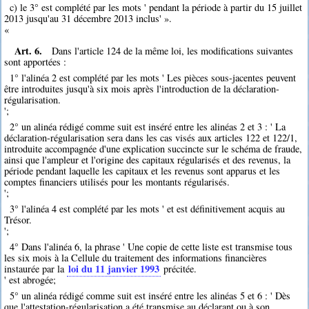
c) le 3° est complété par les mots ' pendant la période à partir du 15 juillet
2013 jusqu'au 31 décembre 2013 inclus' ».
«
Art. 6.
Dans l'article 124 de la même loi, les modifications suivantes
sont apportées :
1° l'alinéa 2 est complété par les mots ' Les pièces sous-jacentes peuvent
être introduites jusqu'à six mois après l'introduction de la déclaration-
régularisation.
';
2° un alinéa rédigé comme suit est inséré entre les alinéas 2 et 3 : ' La
déclaration-régularisation sera dans les cas visés aux articles 122 et 122/1,
introduite accompagnée d'une explication succincte sur le schéma de fraude,
ainsi que l'ampleur et l'origine des capitaux régularisés et des revenus, la
période pendant laquelle les capitaux et les revenus sont apparus et les
comptes financiers utilisés pour les montants régularisés.
';
3° l'alinéa 4 est complété par les mots ' et est définitivement acquis au
Trésor.
';
4° Dans l'alinéa 6, la phrase ' Une copie de cette liste est transmise tous
les six mois à la Cellule du traitement des informations financières
loi du 11 janvier 1993
instaurée par la
précitée.
' est abrogée;
5° un alinéa rédigé comme suit est inséré entre les alinéas 5 et 6 : ' Dès
que l'attestation-régularisation a été transmise au déclarant ou à son