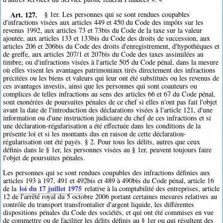
Art. 127.
§ 1er. Les personnes qui se sont rendues coupables
d'infractions visées aux articles 449 et 450 du Code des impôts sur les
revenus 1992, aux articles 73 et 73bis du Code de la taxe sur la valeur
ajoutée, aux articles 133 et 133bis du Code des droits de succession, aux
articles 206 et 206bis du Code des droits d'enregistrement, d'hypothèques et
de greffe, aux articles 207/1 et 207bis du Code des taxes assimilées au
timbre, ou d'infractions visées à l'article 505 du Code pénal, dans la mesure
où elles visent les avantages patrimoniaux tirés directement des infractions
précitées ou les biens et valeurs qui leur ont été substitués ou les revenus de
ces avantages investis, ainsi que les personnes qui sont coauteurs ou
complices de telles infractions au sens des articles 66 et 67 du Code pénal,
sont exonérées de poursuites pénales de ce chef si elles n'ont pas fait l'objet
avant la date de l'introduction des déclarations visées à l'article 121, d'une
information ou d'une instruction judiciaire du chef de ces infractions et si
une déclaration-régularisation a été effectuée dans les conditions de la
présente loi et si les montants dus en raison de cette déclaration-
régularisation ont été payés. § 2. Pour tous les délits, autres que ceux
définis dans le § 1er, les personnes visées au § 1er, peuvent toujours faire
l'objet de poursuites pénales.
Les personnes qui se sont rendues coupables des infractions définies aux
articles 193 à 197, 491 et 492bis et 489 à 490bis du Code pénal, article 16
loi du 17 juillet 1975
de la
relative à la comptabilité des entreprises, article
12 de l'arrêté royal du 5 octobre 2006 portant certaines mesures relatives au
contrôle du transport transfrontalier d'argent liquide, les différentes
dispositions pénales du Code des sociétés, et qui ont été commises en vue
de commettre ou de faciliter les délits définis au § 1er ou qui résultent des