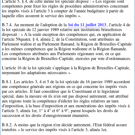
L'article 5, § 4, de cette même loi spéciale dispose : « Les régions sont
compétentes pour fixer les règles de procédure administratives concernant
les impôts visés à l'article 3 à compter de l'année budgétaire à partir de
laquelle elles assurent le service des impôts ».
loi du 11 juillet 2013
B.7.4. Au moment de l'adoption de la
, l'article 4 de
la loi spéciale du 12 janvier 1989 relative aux institutions bruxelloises
disposait : « A la seule exception des compétences qui, en application de
l'article 59quater, § 4, alinéa 2, de la Constitution, sont attribuées au
Parlement wallon et au Parlement flamand, la Région de Bruxelles-Capitale
a les mêmes compétences que la Région wallonne et la Région flamande.
Les compétences attribuées aux Parlements régionaux sont, en ce qui
concerne la Région de Bruxelles-Capitale, exercées par voie d'ordonnances.
L'article 16 de la loi spéciale s'applique à la Région de Bruxelles-Capitale,
moyennant les adaptations nécessaires ».
B.8.1. Les articles 3, 4 et 5 de la loi spéciale du 16 janvier 1989 accordent
une compétence générale aux régions en ce qui concerne les impôts visés
par ces articles. Il faut considérer que le Constituant et le législateur
spécial, dans la mesure où ils n'en ont pas disposé autrement, ont attribué
aux régions toute la compétence d'édicter les règles relatives au taux
d'imposition, à la base d'imposition et aux exonérations des impôts visés à
l'article 3, alinéa 1er, 1° à 4° et 6° à 9°, parmi lesquels les droits de
succession et les droits d'enregistrement énumérés.
B.8.2. A moins que la région n'en décide autrement, l'Etat fédéral assure
toutefois « le service des impôts visés à l'article 3, alinéa 1er,