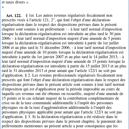
et taxes divers ».
«
Art. 122.
§ 1er. Les autres revenus régularisés fiscalement non
prescrits visés à l'article 121, 2°, qui font l'objet d'une déclaration-
régularisation dans le respect des dispositions prévues dans le présent
chapitre sont soumis à un prélèvement : - à leur tarif normal d'imposition
lorsque la déclaration-régularisation est introduite au plus tard le 30 juin
2006; - à leur tarif normal d'imposition majoré d'une amende de 5 points
lorsque la déclaration-régularisation est introduite à partir du 1er juillet
2006 et au plus tard le 31 décembre 2006; - à leur tarif normal d'imposition
majoré d'une amende de 10 points lorsque la déclaration-régularisation est
introduite à partir du 1er janvier 2007 et au plus tard le 14 juillet 2013; - à
leur tarif normal d'imposition majoré d'une amende de 15 points lorsque la
déclaration-régularisation est introduite à partir du 15 juillet 2013 et au plus
tard le 31 décembre 2013 et pour autant que l'article 122/1 ne soit pas
d'application. § 2. Les revenus professionnels régularisés fiscalement non
prescrits qui font l'objet d'une déclaration-régularisation dans le respect des
dispositions prévues dans le présent article sont soumis à leur tarif normal
d'imposition qui est d'application pour la période imposable au cours de
laquelle ces revenus ont été obtenus ou recueillis, majoré d'une amende de
15 points et le cas échéant majoré de la contribution complémentaire de
crise ou de la taxe communale additionnelle à l'impôt des personnes
physiques ou de la taxe d'agglomération additionnelle à l'impôt des
personnes physiques applicable pour autant que l'article 122/1 ne soit pas
d'application. § 3. Si la déclaration-régularisation a été réalisée dans le
respect des dispositions prévues dans le présent chapitre, le paiement des
prélèvements mentionnes au présent article a pour conséquence que les