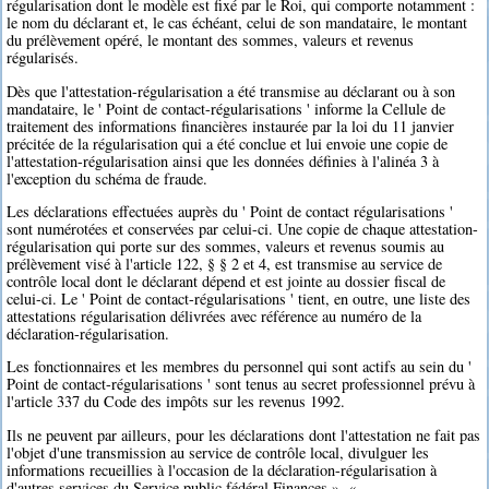
régularisation dont le modèle est fixé par le Roi, qui comporte notamment :
le nom du déclarant et, le cas échéant, celui de son mandataire, le montant
du prélèvement opéré, le montant des sommes, valeurs et revenus
régularisés.
Dès que l'attestation-régularisation a été transmise au déclarant ou à son
mandataire, le ' Point de contact-régularisations ' informe la Cellule de
traitement des informations financières instaurée par la loi du 11 janvier
précitée de la régularisation qui a été conclue et lui envoie une copie de
l'attestation-régularisation ainsi que les données définies à l'alinéa 3 à
l'exception du schéma de fraude.
Les déclarations effectuées auprès du ' Point de contact régularisations '
sont numérotées et conservées par celui-ci. Une copie de chaque attestation-
régularisation qui porte sur des sommes, valeurs et revenus soumis au
prélèvement visé à l'article 122, § § 2 et 4, est transmise au service de
contrôle local dont le déclarant dépend et est jointe au dossier fiscal de
celui-ci. Le ' Point de contact-régularisations ' tient, en outre, une liste des
attestations régularisation délivrées avec référence au numéro de la
déclaration-régularisation.
Les fonctionnaires et les membres du personnel qui sont actifs au sein du '
Point de contact-régularisations ' sont tenus au secret professionnel prévu à
l'article 337 du Code des impôts sur les revenus 1992.
Ils ne peuvent par ailleurs, pour les déclarations dont l'attestation ne fait pas
l'objet d'une transmission au service de contrôle local, divulguer les
informations recueillies à l'occasion de la déclaration-régularisation à
d'autres services du Service public fédéral Finances ». «