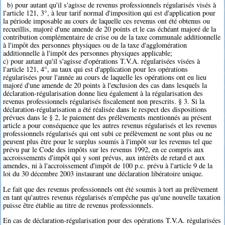
b) pour autant qu'il s'agisse de revenus professionnels régularisés visés à
l'article 121, 3°, à leur tarif normal d'imposition qui est d'application pour
la période imposable au cours de laquelle ces revenus ont été obtenus ou
recueillis, majoré d'une amende de 20 points et le cas échéant majoré de la
contribution complémentaire de crise ou de la taxe communale additionnelle
à l'impôt des personnes physiques ou de la taxe d'agglomération
additionnelle à l'impôt des personnes physiques applicable;
c) pour autant qu'il s'agisse d'opérations T.V.A. régularisées visées à
l'article 121, 4°, au taux qui est d'application pour les opérations
régularisées pour l'année au cours de laquelle les opérations ont eu lieu
majoré d'une amende de 20 points à l'exclusion des cas dans lesquels la
déclaration-régularisation donne lieu également à la régularisation des
revenus professionnels régularisés fiscalement non prescrits. § 3. Si la
déclaration-régularisation a été réalisée dans le respect des dispositions
prévues dans le § 2, le paiement des prélèvements mentionnés au présent
article a pour conséquence que les autres revenus régularisés et les revenus
professionnels régularisés qui ont subi ce prélèvement ne sont plus ou ne
peuvent plus être pour le surplus soumis à l'impôt sur les revenus tel que
prévu par le Code des impôts sur les revenus 1992, en ce compris aux
accroissements d'impôt qui y sont prévus, aux intérêts de retard et aux
amendes, ni à l'accroissement d'impôt de 100 p.c. prévu à l'article 9 de la
loi du 30 décembre 2003 instaurant une déclaration libératoire unique.
Le fait que des revenus professionnels ont été soumis à tort au prélèvement
en tant qu'autres revenus régularisés n'empêche pas qu'une nouvelle taxation
puisse être établie au titre de revenus professionnels.
En cas de déclaration-régularisation pour des opérations T.V.A. régularisées