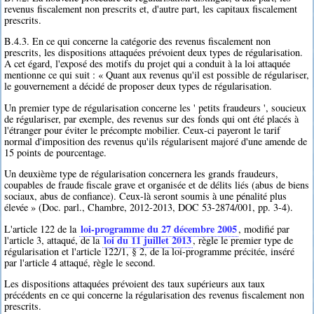
revenus fiscalement non prescrits et, d'autre part, les capitaux fiscalement
prescrits.
B.4.3. En ce qui concerne la catégorie des revenus fiscalement non
prescrits, les dispositions attaquées prévoient deux types de régularisation.
A cet égard, l'exposé des motifs du projet qui a conduit à la loi attaquée
mentionne ce qui suit : « Quant aux revenus qu'il est possible de régulariser,
le gouvernement a décidé de proposer deux types de régularisation.
Un premier type de régularisation concerne les ' petits fraudeurs ', soucieux
de régulariser, par exemple, des revenus sur des fonds qui ont été placés à
l'étranger pour éviter le précompte mobilier. Ceux-ci payeront le tarif
normal d'imposition des revenus qu'ils régularisent majoré d'une amende de
15 points de pourcentage.
Un deuxième type de régularisation concernera les grands fraudeurs,
coupables de fraude fiscale grave et organisée et de délits liés (abus de biens
sociaux, abus de confiance). Ceux-là seront soumis à une pénalité plus
élevée » (Doc. parl., Chambre, 2012-2013, DOC 53-2874/001, pp. 3-4).
loi-programme du 27 décembre 2005
L'article 122 de la
, modifié par
loi du 11 juillet 2013
l'article 3, attaqué, de la
, règle le premier type de
régularisation et l'article 122/1, § 2, de la loi-programme précitée, inséré
par l'article 4 attaqué, règle le second.
Les dispositions attaquées prévoient des taux supérieurs aux taux
précédents en ce qui concerne la régularisation des revenus fiscalement non
prescrits.