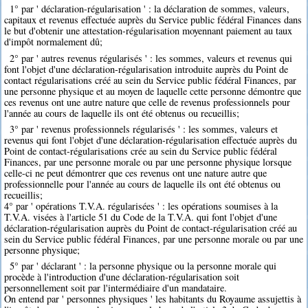
1° par ' déclaration-régularisation ' : la déclaration de sommes, valeurs,
capitaux et revenus effectuée auprès du Service public fédéral Finances dans
le but d'obtenir une attestation-régularisation moyennant paiement au taux
d'impôt normalement dû;
2° par ' autres revenus régularisés ' : les sommes, valeurs et revenus qui
font l'objet d'une déclaration-régularisation introduite auprès du Point de
contact régularisations créé au sein du Service public fédéral Finances, par
une personne physique et au moyen de laquelle cette personne démontre que
ces revenus ont une autre nature que celle de revenus professionnels pour
l'année au cours de laquelle ils ont été obtenus ou recueillis;
3° par ' revenus professionnels régularisés ' : les sommes, valeurs et
revenus qui font l'objet d'une déclaration-régularisation effectuée auprès du
Point de contact-régularisations crée au sein du Service public fédéral
Finances, par une personne morale ou par une personne physique lorsque
celle-ci ne peut démontrer que ces revenus ont une nature autre que
professionnelle pour l'année au cours de laquelle ils ont été obtenus ou
recueillis;
4° par ' opérations T.V.A. régularisées ' : les opérations soumises à la
T.V.A. visées à l'article 51 du Code de la T.V.A. qui font l'objet d'une
déclaration-régularisation auprès du Point de contact-régularisation créé au
sein du Service public fédéral Finances, par une personne morale ou par une
personne physique;
5° par ' déclarant ' : la personne physique ou la personne morale qui
procède à l'introduction d'une déclaration-régularisation soit
personnellement soit par l'intermédiaire d'un mandataire.
On entend par ' personnes physiques ' les habitants du Royaume assujettis à