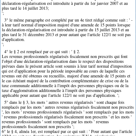
déclaration-régularisation est introduite à partir du 1er janvier 2007 et au
plus tard le 14 juillet 2013;
';
3° le même paragraphe est complété par un 4e tiret rédigé comme suit : ' -
à leur tarif normal d'imposition majoré d'une amende de 15 points lorsque
la déclaration-régularisation est introduite à partir du 15 juillet 2013 et au
plus tard le 31 décembre 2013 et pour autant que l'article 122/1 ne soit pas
d'application.
';
4° le § 2 est remplacé par ce qui suit : ' § 2.
Les revenus professionnels régularisés fiscalement non prescrits qui font
l'objet d'une déclaration-régularisation dans le respect des dispositions
prévues dans le présent article sont soumis à leur tarif normal d'imposition
qui est d'application pour la période imposable au cours de laquelle ces
revenus ont été obtenus ou recueillis, majoré d'une amende de 15 points et
le cas échéant majoré de la contribution complémentaire de crise ou de la
taxe communale additionnelle à l'impôt des personnes physiques ou de la
taxe d'agglomération additionnelle à l'impôt des personnes physiques
applicable pour autant que l'article 122/1 ne soit pas d'application. ';
5° dans le § 3, les mots ' autres revenus régularisés ' sont chaque fois
remplacés par les mots ' autres revenus régularisés fiscalement non prescrits
', les mots ' revenus professionnels régularisés ' sont remplacés par les mots
' revenus professionnels régularisés fiscalement non prescrits ' et les mots '
revenus professionnels ' sont remplacés par les mots ' revenus
professionnels fiscalement non prescrits ';
6° le § 4, alinéa 1er, est remplacé par ce qui suit : ' Pour autant que l'article