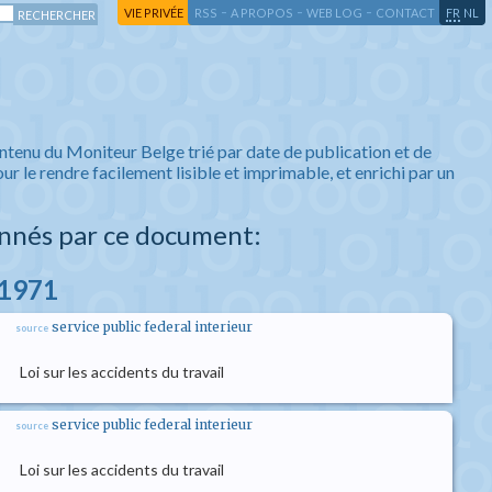
-
-
-
-
VIE PRIVÉE
RSS
A PROPOS
WEB LOG
CONTACT
FR
NL
ntenu du Moniteur Belge trié par date de publication et de
ur le rendre facilement lisible et imprimable, et enrichi par un
nnés par ce document:
l 1971
service public federal interieur
source
Loi sur les accidents du travail
service public federal interieur
source
Loi sur les accidents du travail