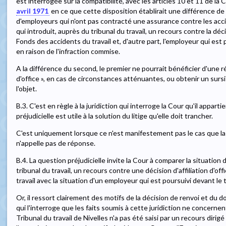
est interrogée sur la compatibilité, avec les articles 10 et 11 de la C
avril 1971
en ce que cette disposition établirait une différence d
d'employeurs qui n'ont pas contracté une assurance contre les accid
qui introduit, auprès du tribunal du travail, un recours contre la décis
Fonds des accidents du travail et, d'autre part, l'employeur qui est 
en raison de l'infraction commise.
A la différence du second, le premier ne pourrait bénéficier d'une réd
d'office », en cas de circonstances atténuantes, ou obtenir un sursis
l'objet.
B.3. C'est en règle à la juridiction qui interroge la Cour qu'il appart
préjudicielle est utile à la solution du litige qu'elle doit trancher.
C'est uniquement lorsque ce n'est manifestement pas le cas que la
n'appelle pas de réponse.
B.4. La question préjudicielle invite la Cour à comparer la situation
tribunal du travail, un recours contre une décision d'affiliation d'of
travail avec la situation d'un employeur qui est poursuivi devant le 
Or, il ressort clairement des motifs de la décision de renvoi et du do
qui l'interroge que les faits soumis à cette juridiction ne concerne
Tribunal du travail de Nivelles n'a pas été saisi par un recours dirigé 