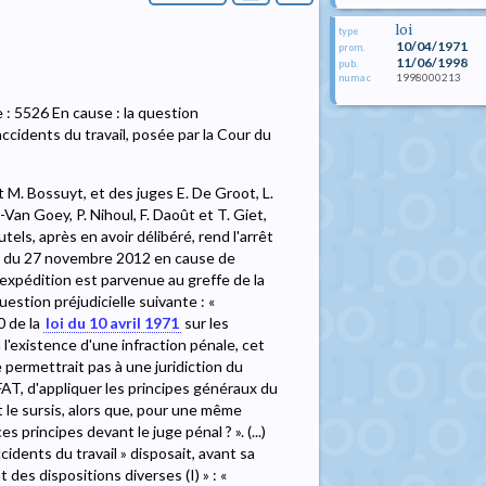
loi
type
10/04/1971
prom.
11/06/1998
pub.
1998000213
numac
 : 5526 En cause : la question
accidents du travail, posée par la Cour du
 M. Bossuyt, et des juges E. De Groot, L.
-Van Goey, P. Nihoul, F. Daoût et T. Giet,
utels, après en avoir délibéré, rend l'arrêt
rêt du 27 novembre 2012 en cause de
l'expédition est parvenue au greffe de la
estion préjudicielle suivante : «
50 de la
loi du 10 avril 1971
sur les
 l'existence d'une infraction pénale, cet
ne permettrait pas à une juridiction du
le FAT, d'appliquer les principes généraux du
 le sursis, alors que, pour une même
 principes devant le juge pénal ? ». (...)
ccidents du travail » disposait, avant sa
 des dispositions diverses (I) » : «