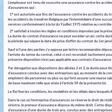
L'employeur est tenu de souscrire une assurance contre les acciden
d'assurances qui :
1° est autorisée aux fins de l'assurance contre les accidents du t
les accidents du travail en Belgique par l'intermédiaire d'une succu
services conformément à la loi du 9 juillet 1975 relative au contrôl
2° satisfait à toutes les règles et conditions imposées par la prése
La durée du contrat d'assurance ne peut excéder un an; cette duré
la période qui sépare la date de prise d'effet du contrat du 1er janvi
Sauf si l'une des parties s'y oppose par lettre recommandée déposé
l'arrivée du terme du contrat, celui-ci est reconduit tacitement po
présente disposition n'est pas applicable aux contrats d'assurance 
Par dérogation aux dispositions des alinéas 2 et 3, la durée peut êt
d'assurance conclus avec des entreprises qui, au moment de la conc
emploient dix personnes ou plus ou qui font assurer une masse salar
de base maximum telle que visée à l'article 39 de la présente loi.
Le Roi fixe les conditions, les modalités et les délais dans lesquels i
Dans le cas où l'entreprise d'assurances se réserve le droit de résil
sinistre, le preneur d'assurance dispose du même droit. Cette dispo
d'assurance d'une durée de trois ans, conclus avec des entreprises