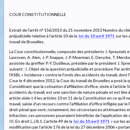
COUR CONSTITUTIONNELLE
Extrait de l'arrêt n° 156/2013 du 21 novembre 2013 Numéro du rôle
préjudicielle relative à l'article 50 de la
loi du 10 avril 1971
sur les 
travail de Bruxelles.
La Cour constitutionnelle, composée des présidents J. Spreutels et
Lavrysen, A. Alen, J.-P. Snappe, J.-P. Moerman, E. Derycke, T. Merckx
assistée du greffier P.-Y. Dutilleux, présidée par le président J. Spre
suivant : I. Objet de la question préjudicielle et procédure Par ar
l'ASBL « Incidanse » contre le Fonds des accidents du travail, dont 
Cour le 4 décembre 2012, la Cour du travail de Bruxelles a posé la qu
Considérant que la cotisation d'affiliation d'office, visée à l'article 
accidents du travail, est une sanction de nature pénale et est liée à
article viole-t-il les articles 10 et 11 de la Constitution en ce qu'il 
travail, saisie d'un recours contre l'affiliation d'office infligée par 
droit pénal que sont, notamment, les circonstances atténuantes et
infraction, ces personnes pourraient bénéficier de l'application de ces
III. En droit (...) B.1. L'article 49 de la
loi du 10 avril 1971
« sur les a
modification par l'article 176 de la loi du 27 décembre 2006 « portant