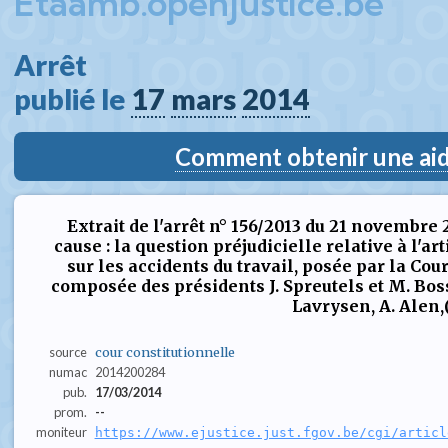
Etaamb.openjustice.be
Arrêt  
publié le 
17
mars
2014
Comment obtenir une aide
Extrait de l'arrêt n° 156/2013 du 21 novembre
cause : la question préjudicielle relative à l'arti
sur les accidents du travail, posée par la Cour
composée des présidents J. Spreutels et M. Bossu
Lavrysen, A. Alen,(.
source
cour constitutionnelle
numac
2014200284
pub.
17/03/2014
prom.
--
moniteur
https://www.ejustice.just.fgov.be/cgi/articl