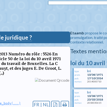
Etaamb
propose le co
 juridique ?
promulgation, traité po
contexte relationnel.
Textes mentio
 2013 Numéro du rôle : 5526 En
cle 50 de la loi du 10 avril 1971
loi du 10 avri
 du travail de Bruxelles. La C
yt, et des juges E. De Groot, L.
loi
type
..)
10/04/1971
prom.
17/10/2014
pub.
2014000710
numac
loi
type
10/04/1971
prom.
23/03/2018
pub.
2018030615
numac
e_body(...)
FR | NL