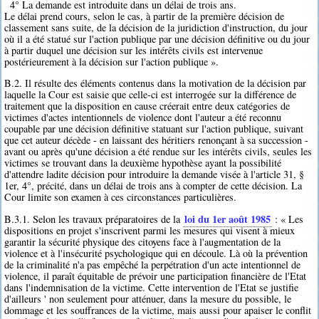
4° La demande est introduite dans un délai de trois ans.
Le délai prend cours, selon le cas, à partir de la première décision de
classement sans suite, de la décision de la juridiction d'instruction, du jour
où il a été statué sur l'action publique par une décision définitive ou du jour
à partir duquel une décision sur les intérêts civils est intervenue
postérieurement à la décision sur l'action publique ».
B.2. Il résulte des éléments contenus dans la motivation de la décision par
laquelle la Cour est saisie que celle-ci est interrogée sur la différence de
traitement que la disposition en cause créerait entre deux catégories de
victimes d'actes intentionnels de violence dont l'auteur a été reconnu
coupable par une décision définitive statuant sur l'action publique, suivant
que cet auteur décède - en laissant des héritiers renonçant à sa succession -
avant ou après qu'une décision a été rendue sur les intérêts civils, seules les
victimes se trouvant dans la deuxième hypothèse ayant la possibilité
d'attendre ladite décision pour introduire la demande visée à l'article 31, §
1er, 4°, précité, dans un délai de trois ans à compter de cette décision. La
Cour limite son examen à ces circonstances particulières.
loi du 1er août 1985
B.3.1. Selon les travaux préparatoires de la
: « Les
dispositions en projet s'inscrivent parmi les mesures qui visent à mieux
garantir la sécurité physique des citoyens face à l'augmentation de la
violence et à l'insécurité psychologique qui en découle. Là où la prévention
de la criminalité n'a pas empêché la perpétration d'un acte intentionnel de
violence, il paraît équitable de prévoir une participation financière de l'Etat
dans l'indemnisation de la victime. Cette intervention de l'Etat se justifie
d'ailleurs ' non seulement pour atténuer, dans la mesure du possible, le
dommage et les souffrances de la victime, mais aussi pour apaiser le conflit