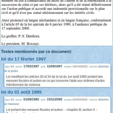
moment où elle a connaissance du décès de l'auteur et de la renonciation à la
succession de celui-ci par ses héritiers, alors qu'il a été statué définitivement
sur l'action publique et accordé une indemnité provisionnelle sur le plan
civil et qu'il n'est pas statué ultérieurement sur les intérêts civils.
Ainsi prononcé en langue néerlandaise et en langue française, conformément
à l'article 65 de la loi spéciale du 6 janvier 1989, à l'audience publique du
17 septembre 2009.
Le greffier, P.-Y. Dutilleux.
Le président, M. Bossuyt.
Textes mentionnés par ce document:
loi du 17 février 1997
loi
ministere
17/02/1997
11/09/1997
1997009532
type
prom.
pub.
numac
source
de la justice
Loi modifiant les articles 30 et 34 de la loi du 1er août 1985 portant des
mesures fiscales et autres en ce qui concerne l'aide aux victimes d'actes
intentionnels de violence
loi du 01 août 1985
loi
ministere
01/08/1985
15/11/2000
2000000832
type
prom.
pub.
numac
source
de l'interieur
Loi portant des mesures fiscales et autres . - chapitre III, section II. -