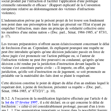
social produit par l'infraction et faciliter l'application d'une politique
criminelle rationnelle et efficace ' (Rapport explicatif de la Convention
européenne relative au dédommagement des victimes d'infractions
violentes).
L'indemnisation prévue par le présent projet de loi trouve son fondement
non point dans une présomption de faute qui pèserait sur l'Etat n'ayant pu
empêcher l'infraction, mais dans un principe de solidarité collective entre
les membres d'une même nation » (Doc. parl., Sénat, 1984-1985, n° 873/1,
p. 17).
Les travaux préparatoires n'offrent aucun éclaircissement concernant le délai
de forclusion d'un an. Cependant, ils expliquent pourquoi une requête ne
peut être introduite qu'après qu'une décision judiciaire passée en force de
chose jugée s'est prononcée sur l'action publique ou, si l'auteur de
l'infraction violente ne peut être poursuivi ou condamné, qu'après qu'une
décision a été rendue par la juridiction d'instruction devant laquelle la
victime s'est constituée partie civile : « Il importe, en effet, qu'une
juridiction, qu'elle soit d'instruction ou de jugement, se soit prononcée au
préalable sur la matérialité des faits dont se plaint le requérant.
Cette décision constitue le point de départ du délai d'un an endéans lequel le
requérant doit, à peine de forclusion, présenter sa requête » (Doc. parl.,
Sénat, 1984-1985, n° 873/2/1°, p. 10).
B.3.2. A l'occasion de la modification législative effectuée par l'article 4 de
loi du 17 février 1997
la
, il a été déclaré, en ce qui concerne le délai de
forclusion : « celui-ci est considérablement prolongé, passant d'un à trois
ans [...]. Une augmentation importante se trouve dans la possibilité fournie