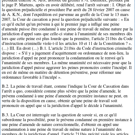
le juge P. Martens, après en avoir délibéré, rend l'arrêt suivant : I. Objet de
la question préjudicielle et procédure Par arrêt du 28 février 2007 en cause
de A. K.N., dont l'expédition est parvenue au greffe de la Cour le 13 mars
2007, la Cour de cassation a posé la question préjudicielle suivante : « En
ce qu'il exclut qu'un prévenu à qui le premier juge a infligé une peine
d'amende puisse être condamné à une peine de travail de même nature par la
juridiction d'appel sans que celle-ci statue à l'unanimité de ses membres dès
lors que cette peine est plus lourde que la première, l'article 211bis du Code
d'instruction criminelle viole-t-il les articles 10 et 11 de la Constitution ? ».
(...) III. En droit (...) B.1. L'article 211bis du Code d'instruction criminelle
dispose : « S'il y a jugement d'acquittement ou ordonnance de non-lieu, la
juridiction d'appel ne peut prononcer la condamnation ou le renvoi qu'à
l'unanimité de ses membres. La même unanimité est nécessaire pour que la
juridiction d'appel puisse aggraver les peines prononcées contre l'inculpé. Il
en est de même en matière de détention préventive, pour réformer une
ordonnance favorable à l'inculpé ».
B.2. La peine de travail étant, comme l'indique la Cour de Cassation dans
l'arrêt a quo, considérée comme plus sévère que la peine d'amende, le
prévenu condamné à une peine d'amende en première instance ne peut, en
vertu de la disposition en cause, obtenir qu'une peine de travail soit
prononcée en appel que si la juridiction d'appel le décide à l'unanimité.
B.3. La Cour est interrogée sur la question de savoir si, en ce qu'il
subordonne la possibilité, pour le prévenu condamné en première instance à
une peine d'amende de nature correctionnelle, d'obtenir en appel une
condamnation à une peine de travail de même nature à l'unanimité des
membres de la juridiction d'appel, l'article 211bis précité viole les articles