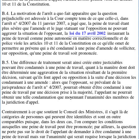
10 et 11 de la Constitution.
B.4. La motivation de l'arrêt a quo fait apparaître que la question
préjudicielle est adressée à la Cour compte tenu de ce que celle-ci, dans
l'arrêt n° 4/2007 du 11 janvier 2007, a jugé que, la peine de travail étant
plus sévère que l'amende et le juge statuant sur l'opposition ne pouvant
loi du 17 avril 2002
aggraver la situation de l'opposant, la
instaurant la
peine de travail comme peine autonome en matière correctionnelle et de
police viole les articles 10 et 11 de la Constitution en ce qu'elle omet de
permettre au prévenu qui a été condamné à une peine d'amende de solliciter,
sur opposition, qu'une peine de travail soit prononcée.
B.5. Une différence de traitement serait ainsi créée entre justiciables
pouvant être condamnés à une peine de travail, quant à la manière dont doit
être déterminée une aggravation de la situation résultant de la première
décision, suivant qu'ils font appel ou opposition à la suite d'une décision les
condamnant à une amende : alors que l'opposant, se prévalant de la
jurisprudence de l'arrêt n° 4/2007, pourrait obtenir d'être condamné à une
peine de travail par une décision prise à la majorité, l'appelant ne pourrait
obtenir une telle condamnation que moyennant l'unanimité des membres de
la juridiction d'appel.
Contrairement à ce que soutient le Conseil des Ministres, il s'agit là de
catégories de personnes qui peuvent être identifiées et sont en outre
comparables puisque, dans les deux cas, l'on compare les conditions
auxquelles une peine de travail peut être prononcée; par ailleurs, la question
ne porte pas sur le droit de l'appelant de demander à être condamné à une
peine de travail mais sur l'unanimité qui serait requise lorsque la juridiction