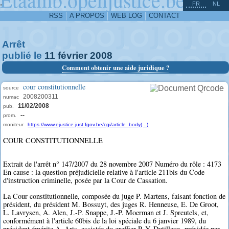
^
-
FR
NL
RSS
A PROPOS
WEB LOG
CONTACT
Arrêt
publié le
11
février
2008
Comment obtenir une aide juridique ?
cour constitutionnelle
source
2008200311
numac
11/02/2008
pub.
--
prom.
moniteur
https://www.ejustice.just.fgov.be/cgi/article_body(...)
COUR CONSTITUTIONNELLE
Extrait de l'arrêt n° 147/2007 du 28 novembre 2007 Numéro du rôle : 4173
En cause : la question préjudicielle relative à l'article 211bis du Code
d'instruction criminelle, posée par la Cour de Cassation.
La Cour constitutionnelle, composée du juge P. Martens, faisant fonction de
président, du président M. Bossuyt, des juges R. Henneuse, E. De Groot,
L. Lavrysen, A. Alen, J.-P. Snappe, J.-P. Moerman et J. Spreutels, et,
conformément à l'article 60bis de la loi spéciale du 6 janvier 1989, du
président émérite A. Arts, assistée du greffier P.-Y. Dutilleux, présidée par