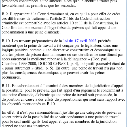
personnes condamnées à une amende, alors qu'elle aboutit à traiter plus
favorablement les premières que les secondes.
B.9. Il appartient à la Cour d'examiner si, en ce qu'il a pour effet de créer
ces différences de traitement, l'article 211bis du Code d'instruction
criminelle est compatible avec les articles 10 et 11 de la Constitution, la
Cour limitant son examen à l'hypothèse du prévenu qui fait appel d'une
condamnation à une peine d'amende.
loi du 17 avril 2002
B.10. Les travaux préparatoires de la
précitée
montrent que la peine de travail a été conçue par le législateur, dans une
logique punitive, comme « une alternative constructive et économique aux
courtes peines de prison dans la mesure où ces dernières ne constituent pas
nécessairement la meilleure réponse à la délinquance » (Doc. parl.,
Chambre, 1999-2000, DOC 50-0549/001, p. 4), l'objectif poursuivi étant de
« punir autrement » (ibid., p. 5). En outre, une peine de travail n'a pas non
plus les conséquences économiques que peuvent avoir les peines
pécuniaires.
B.11. En subordonnant à l'unanimité des membres de la juridiction d'appel
la possibilité, pour le prévenu qui fait appel d'un jugement le condamnant à
une peine d'amende, d'obtenir qu'une peine de travail soit prononcée, la
disposition en cause a des effets disproportionnés qui sont sans rapport avec
les objectifs mentionnés en B.10.
En effet, il n'est pas raisonnablement justifié qu'une catégorie de prévenus
soient privés de la possibilité de se voir condamner à une peine de travail
pour le seul motif qu'ils font appel et que les membres de la juridiction
d'appel ne sont pas unanimes.