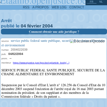
^
-
FR
NL
RSS
A PROPOS
WEB LOG
CONTACT
Arrêt
publié le
04
février
2004
Comment obtenir une aide juridique ?
service public federal sante publique, securite de la chaine alimentaire
source
et environnement
2004022039
numac
04/02/2004
pub.
--
prom.
moniteur
https://www.ejustice.just.fgov.be/cgi/article_body(...)
SERVICE PUBLIC FEDERAL SANTE PUBLIQUE, SECURITE DE LA
CHAINE ALIMENTAIRE ET ENVIRONNEMENT
Suspension par le Conseil d'Etat L'arrêt n° 126.256 du Conseil d'Etat du 10
décembre 2003 suspend l'exécution de l'arrêté royal du 16 mai 2003 portant
nomination du président, de son suppléant et des membres de la
Commission fédérale « Droits du patient ».