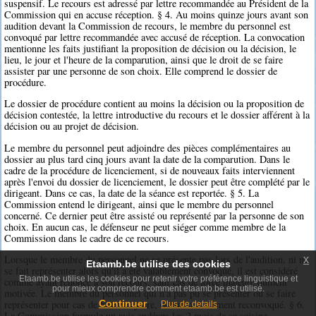
suspensif. Le recours est adressé par lettre recommandée au Président de la
Commission qui en accuse réception. § 4. Au moins quinze jours avant son
audition devant la Commission de recours, le membre du personnel est
convoqué par lettre recommandée avec accusé de réception. La convocation
mentionne les faits justifiant la proposition de décision ou la décision, le
lieu, le jour et l'heure de la comparution, ainsi que le droit de se faire
assister par une personne de son choix. Elle comprend le dossier de
procédure.
Le dossier de procédure contient au moins la décision ou la proposition de
décision contestée, la lettre introductive du recours et le dossier afférent à la
décision ou au projet de décision.
Le membre du personnel peut adjoindre des pièces complémentaires au
dossier au plus tard cinq jours avant la date de la comparution. Dans le
cadre de la procédure de licenciement, si de nouveaux faits interviennent
après l'envoi du dossier de licenciement, le dossier peut être complété par le
dirigeant. Dans ce cas, la date de la séance est reportée. § 5. La
Commission entend le dirigeant, ainsi que le membre du personnel
concerné. Ce dernier peut être assisté ou représenté par la personne de son
choix. En aucun cas, le défenseur ne peut siéger comme membre de la
Commission dans le cadre de ce recours.
Lorsque le membre du personnel ne se présente pas lors de l'audition, ni ne
x
Etaamb.be utilise des cookies
se fait représenter alors qu'il a été valablement convoqué, il est considéré
Etaamb.be utilise les cookies pour retenir votre préférence linguistique et
comme ayant renoncé à son recours, sauf cas de force majeure dument
pour mieux comprendre comment etaamb.be est utilisé.
motivée. Le membre du personnel qui n'a pas pu se présenter ou se faire
Continuer
représenter pour cas de force majeure, est immédiatement reconvoqué. § 6.
Plus de details
La Commission formule un avis endéans les 2 mois de sa saisine.