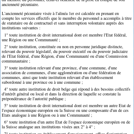
ancienneté pécuniaire.
L'ancienneté pécuniaire visée à l'alinéa 1er est calculée en prenant en
compte les services effectifs que le membre du personnel a accomplis à titre
de statutaire ou de contractuel et sans interruption volontaire auprès des
institutions suivantes :
1° toute institution de droit international dont est membre l'Etat fédéral,
une Région ou une Communauté ;
2° toute institution, constituée ou non en personne juridique distincte,
relevant du pouvoir législatif, du pouvoir exécutif ou du pouvoir judiciaire
de l'Etat fédéral, d'une Région, d'une Communauté ou d'une Commission
communautaire ;
3° toute institution relevant d'une province, d'une commune, d'une
association de communes, d'une agglomération ou d'une fédération de
communes, ainsi que toute institution relevant d'un établissement
subordonné à une province ou à une commune ;
4° toute autre institution de droit belge qui répond à des besoins collectifs
d'intérêt général ou local et dans la direction de laquelle se constate la
prépondérance de l'autorité publique ;
5° toute institution de droit international dont est membre un autre Etat de
l'espace économique européen ou la Suisse ou une composante d'un de ces
Etats analogue à une Région ou à une Communauté ;
6° toute institution d'un autre Etat de l'espace économique européen ou de
la Suisse analogue aux institutions visées aux 2° à 4° ;
7° toute institution ou établissement d'enseignement, office d'orientation