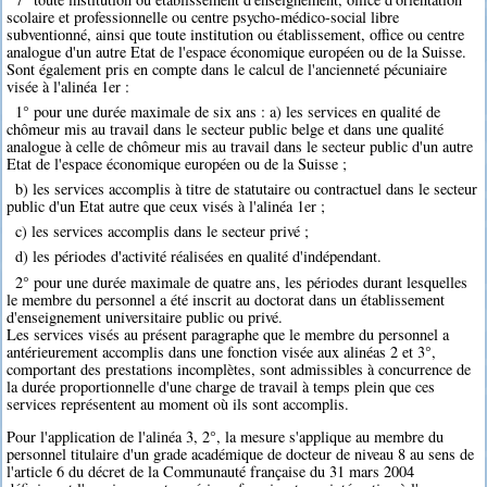
scolaire et professionnelle ou centre psycho-médico-social libre
subventionné, ainsi que toute institution ou établissement, office ou centre
analogue d'un autre Etat de l'espace économique européen ou de la Suisse.
Sont également pris en compte dans le calcul de l'ancienneté pécuniaire
visée à l'alinéa 1er :
1° pour une durée maximale de six ans : a) les services en qualité de
chômeur mis au travail dans le secteur public belge et dans une qualité
analogue à celle de chômeur mis au travail dans le secteur public d'un autre
Etat de l'espace économique européen ou de la Suisse ;
b) les services accomplis à titre de statutaire ou contractuel dans le secteur
public d'un Etat autre que ceux visés à l'alinéa 1er ;
c) les services accomplis dans le secteur privé ;
d) les périodes d'activité réalisées en qualité d'indépendant.
2° pour une durée maximale de quatre ans, les périodes durant lesquelles
le membre du personnel a été inscrit au doctorat dans un établissement
d'enseignement universitaire public ou privé.
Les services visés au présent paragraphe que le membre du personnel a
antérieurement accomplis dans une fonction visée aux alinéas 2 et 3°,
comportant des prestations incomplètes, sont admissibles à concurrence de
la durée proportionnelle d'une charge de travail à temps plein que ces
services représentent au moment où ils sont accomplis.
Pour l'application de l'alinéa 3, 2°, la mesure s'applique au membre du
personnel titulaire d'un grade académique de docteur de niveau 8 au sens de
l'article 6 du décret de la Communauté française du 31 mars 2004