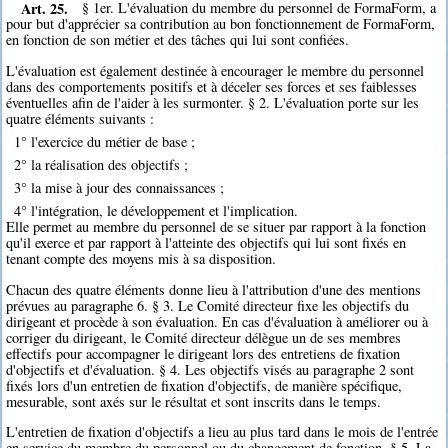
Art. 25.
§ 1er. L'évaluation du membre du personnel de FormaForm, a
pour but d'apprécier sa contribution au bon fonctionnement de FormaForm,
en fonction de son métier et des tâches qui lui sont confiées.
L'évaluation est également destinée à encourager le membre du personnel
dans des comportements positifs et à déceler ses forces et ses faiblesses
éventuelles afin de l'aider à les surmonter. § 2. L'évaluation porte sur les
quatre éléments suivants :
1° l'exercice du métier de base ;
2° la réalisation des objectifs ;
3° la mise à jour des connaissances ;
4° l'intégration, le développement et l'implication.
Elle permet au membre du personnel de se situer par rapport à la fonction
qu'il exerce et par rapport à l'atteinte des objectifs qui lui sont fixés en
tenant compte des moyens mis à sa disposition.
Chacun des quatre éléments donne lieu à l'attribution d'une des mentions
prévues au paragraphe 6. § 3. Le Comité directeur fixe les objectifs du
dirigeant et procède à son évaluation. En cas d'évaluation à améliorer ou à
corriger du dirigeant, le Comité directeur délègue un de ses membres
effectifs pour accompagner le dirigeant lors des entretiens de fixation
d'objectifs et d'évaluation. § 4. Les objectifs visés au paragraphe 2 sont
fixés lors d'un entretien de fixation d'objectifs, de manière spécifique,
mesurable, sont axés sur le résultat et sont inscrits dans le temps.
L'entretien de fixation d'objectifs a lieu au plus tard dans le mois de l'entrée
en service du membre du personnel ou du changement de fonction. § 5. La