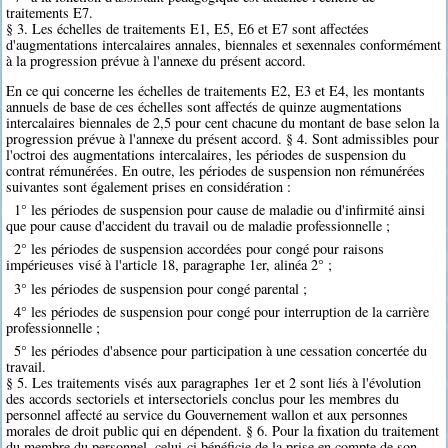
traitements E7.
§ 3. Les échelles de traitements E1, E5, E6 et E7 sont affectées
d'augmentations intercalaires annales, biennales et sexennales conformément
à la progression prévue à l'annexe du présent accord.
En ce qui concerne les échelles de traitements E2, E3 et E4, les montants
annuels de base de ces échelles sont affectés de quinze augmentations
intercalaires biennales de 2,5 pour cent chacune du montant de base selon la
progression prévue à l'annexe du présent accord. § 4. Sont admissibles pour
l'octroi des augmentations intercalaires, les périodes de suspension du
contrat rémunérées. En outre, les périodes de suspension non rémunérées
suivantes sont également prises en considération :
1° les périodes de suspension pour cause de maladie ou d'infirmité ainsi
que pour cause d'accident du travail ou de maladie professionnelle ;
2° les périodes de suspension accordées pour congé pour raisons
impérieuses visé à l'article 18, paragraphe 1er, alinéa 2° ;
3° les périodes de suspension pour congé parental ;
4° les périodes de suspension pour congé pour interruption de la carrière
professionnelle ;
5° les périodes d'absence pour participation à une cessation concertée du
travail.
§ 5. Les traitements visés aux paragraphes 1er et 2 sont liés à l'évolution
des accords sectoriels et intersectoriels conclus pour les membres du
personnel affecté au service du Gouvernement wallon et aux personnes
morales de droit public qui en dépendent. § 6. Pour la fixation du traitement
du membre du personnel, celui-ci bénéficie de la prise en compte de son