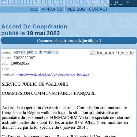
^
-
FR
NL
RSS
A PROPOS
WEB LOG
CONTACT
Accord De Coopération
publié le
19
mai
2022
Comment obtenir une aide juridique ?
service public de wallonie
source
2022032067
numac
19/05/2022
pub.
--
prom.
moniteur
https://www.ejustice.just.fgov.be/cgi/article_body(...)
SERVICE PUBLIC DE WALLONIE
COMMISSION COMMUNAUTAIRE FRANÇAISE
Accord de coopération d'exécution entre la Commission communautaire
française et la Région wallonne fixant la situation administrative et
pécuniaire du personnel de FORMAFORM Vu la loi spéciale de réformes
institutionnelles du 8 août 19, les articles 87 et 92bis, § 1er, modifiés en
dernier lieu par la loi spéciale du 6 janvier 2014 ;
Vu l'accord de coopération du 10 mars 2022 entre la Commission