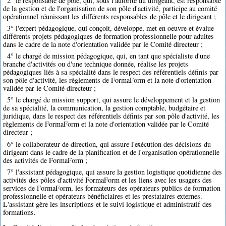
2° le responsable de pôle, qui, sous l'autorité du dirigeant, est responsable
de la gestion et de l'organisation de son pôle d'activité, participe au comité
opérationnel réunissant les différents responsables de pôle et le dirigeant ;
3° l'expert pédagogique, qui conçoit, développe, met en oeuvre et évalue
différents projets pédagogiques de formation professionnelle pour adultes
dans le cadre de la note d'orientation validée par le Comité directeur ;
4° le chargé de mission pédagogique, qui, en tant que spécialiste d'une
branche d'activités ou d'une technique donnée, réalise les projets
pédagogiques liés à sa spécialité dans le respect des référentiels définis par
son pôle d'activité, les règlements de FormaForm et la note d'orientation
validée par le Comité directeur ;
5° le chargé de mission support, qui assure le développement et la gestion
de sa spécialité, la communication, la gestion comptable, budgétaire et
juridique, dans le respect des référentiels définis par son pôle d'activité, les
règlements de FormaForm et la note d'orientation validée par le Comité
directeur ;
6° le collaborateur de direction, qui assure l'exécution des décisions du
dirigeant dans le cadre de la planification et de l'organisation opérationnelle
des activités de FormaForm ;
7° l'assistant pédagogique, qui assure la gestion logistique quotidienne des
activités des pôles d'activité FormaForm et les liens avec les usagers des
services de FormaForm, les formateurs des opérateurs publics de formation
professionnelle et opérateurs bénéficiaires et les prestataires externes.
L'assistant gère les inscriptions et le suivi logistique et administratif des
formations.