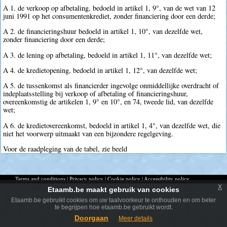
A 1. de verkoop op afbetaling, bedoeld in artikel 1, 9°, van de wet van 12
juni 1991 op het consumentenkrediet, zonder financiering door een derde;
A 2. de financieringshuur bedoeld in artikel 1, 10°, van dezelfde wet,
zonder financiering door een derde;
A 3. de lening op afbetaling, bedoeld in artikel 1, 11°, van dezelfde wet;
A 4. de kredietopening, bedoeld in artikel 1, 12°, van dezelfde wet;
A 5. de tussenkomst als financierder ingevolge onmiddellijke overdracht of
indeplaatsstelling bij verkoop of afbetaling of financieringshuur,
overeenkomstig de artikelen 1, 9° en 10°, en 74, tweede lid, van dezelfde
wet;
A 6. de kredietovereenkomst, bedoeld in artikel 1, 4°, van dezelfde wet, die
niet het voorwerp uitmaakt van een bijzondere regelgeving.
Voor de raadpleging van de tabel, zie beeld
Terms and conditions
|
Privacy policy
|
Cookie policy
|
Accessibility policy
x
Etaamb.be maakt gebruik van cookies
Etaamb.be gebruikt cookies om uw taalvoorkeur te onthouden en om beter
te begrijpen hoe etaamb.be gebruikt wordt.
Doorgaan
Meer details