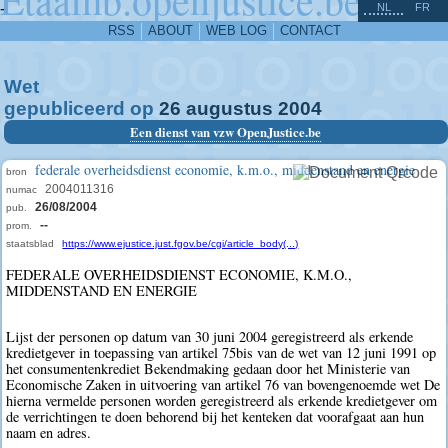
^
-
NL
FR
RSS
ABOUT
WEB LOG
CONTACT
Wet
gepubliceerd op
26
augustus
2004
Een dienst van vzw OpenJustice.be
federale overheidsdienst economie, k.m.o., middenstand en energie
bron
2004011316
numac
26/08/2004
pub.
--
prom.
staatsblad
https://www.ejustice.just.fgov.be/cgi/article_body(...)
FEDERALE OVERHEIDSDIENST ECONOMIE, K.M.O.,
MIDDENSTAND EN ENERGIE
Lijst der personen op datum van 30 juni 2004 geregistreerd als erkende
kredietgever in toepassing van artikel 75bis van de wet van 12 juni 1991 op
het consumentenkrediet Bekendmaking gedaan door het Ministerie van
Economische Zaken in uitvoering van artikel 76 van bovengenoemde wet De
hierna vermelde personen worden geregistreerd als erkende kredietgever om
de verrichtingen te doen behorend bij het kenteken dat voorafgaat aan hun
naam en adres.