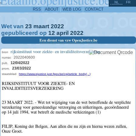
^
-
NL
FR
RSS
ABOUT
WEB LOG
CONTACT
Wet van
23
maart
2022
gepubliceerd op
12
april
2022
Een dienst van vzw OpenJustice.be
rijksinstituut voor ziekte- en invaliditeitsverzekering
bron
2022040600
numac
12/04/2022
pub.
23/03/2022
prom.
staatsblad
https://www.ejustice.just.fgov.be/cgi/article_body(...)
RIJKSINSTITUUT VOOR ZIEKTE- EN
INVALIDITEITSVERZEKERING
23 MAART 2022. - Wet tot wijziging van de wet betreffende de verplichte
verzekering voor geneeskundige verzorging en uitkeringen, gecoördineerd
op 14 juli 1994, wat betreft de medische verkiezingen (1)
FILIP, Koning der Belgen, Aan allen die nu zijn en hierna wezen zullen,
Onze Groet.