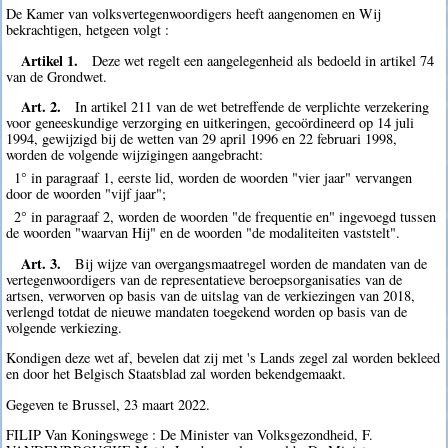
De Kamer van volksvertegenwoordigers heeft aangenomen en Wij
bekrachtigen, hetgeen volgt :
Artikel 1.
Deze wet regelt een aangelegenheid als bedoeld in artikel 74
van de Grondwet.
Art. 2.
In artikel 211 van de wet betreffende de verplichte verzekering
voor geneeskundige verzorging en uitkeringen, gecoördineerd op 14 juli
1994, gewijzigd bij de wetten van 29 april 1996 en 22 februari 1998,
worden de volgende wijzigingen aangebracht:
1° in paragraaf 1, eerste lid, worden de woorden "vier jaar" vervangen
door de woorden "vijf jaar";
2° in paragraaf 2, worden de woorden "de frequentie en" ingevoegd tussen
de woorden "waarvan Hij" en de woorden "de modaliteiten vaststelt".
Art. 3.
Bij wijze van overgangsmaatregel worden de mandaten van de
vertegenwoordigers van de representatieve beroepsorganisaties van de
artsen, verworven op basis van de uitslag van de verkiezingen van 2018,
verlengd totdat de nieuwe mandaten toegekend worden op basis van de
volgende verkiezing.
Kondigen deze wet af, bevelen dat zij met 's Lands zegel zal worden bekleed
en door het Belgisch Staatsblad zal worden bekendgemaakt.
Gegeven te Brussel, 23 maart 2022.
FILIP Van Koningswege : De Minister van Volksgezondheid, F.