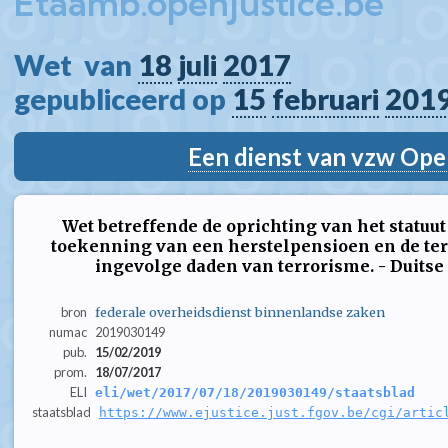
Etaamb.openjustice.be
Wet  van 
18
juli
2017
gepubliceerd op 
15
februari
201
Een dienst van vzw Ope
Wet betreffende de oprichting van het statuut 
toekenning van een herstelpensioen en de te
ingevolge daden van terrorisme. - Duitse 
bron
federale overheidsdienst binnenlandse zaken
numac
2019030149
pub.
15/02/2019
prom.
18/07/2017
ELI
eli/wet/2017/07/18/2019030149/staatsblad
staatsblad
https://www.ejustice.just.fgov.be/cgi/artic