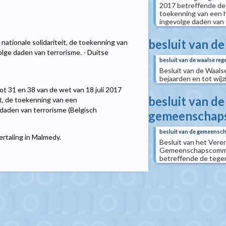
2017 betreffende de o
toekenning van een h
ingevolge daden van 
besluit van de
nationale solidariteit, de toekenning van
lge daden van terrorisme. - Duitse
besluit van de waalse reg
Besluit van de Waal
bejaarden en tot wij
tot 31 en 38 van de wet van 18 juli 2017
besluit van d
it, de toekenning van een
daden van terrorisme (Belgisch
gemeenschap
besluit van de gemeensc
ertaling in Malmedy.
Besluit van het Ver
Gemeenschapscommiss
betreffende de tege