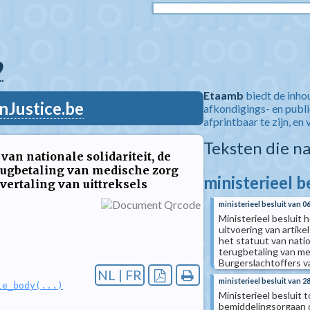
9
Etaamb
biedt de inho
nJustice.be
afkondigings- en publ
afprintbaar te zijn, en 
Teksten die n
van nationale solidariteit, de
rugbetaling van medische zorg
ministerieel b
vertaling van uittreksels
ministerieel besluit van 0
Ministerieel besluit
uitvoering van artike
het statuut van nati
terugbetaling van me
Burgerslachtoffers v
NL | FR
ministerieel besluit van 
le_body(...)
Ministerieel besluit
bemiddelingsorgaan op