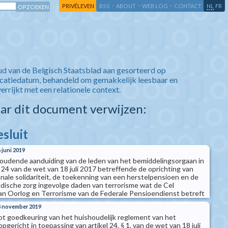
-
-
-
-
PRIVÉLEVEN
RSS
ABOUT
WEB LOG
CONTACT
NL
FR
ud van de Belgisch Staatsblad aan gesorteerd op
icatiedatum, behandeld om gemakkelijk leesbaar en
verrijkt met een relationele context.
aar dit document verwijzen:
esluit
6 juni 2019
 houdende aanduiding van de leden van het bemiddelingsorgaan in
l 24 van de wet van 18 juli 2017 betreffende de oprichting van
onale solidariteit, de toekenning van een herstelpensioen en de
dische zorg ingevolge daden van terrorisme wat de Cel
an Oorlog en Terrorisme van de Federale Pensioendienst betreft
28 november 2019
 tot goedkeuring van het huishoudelijk reglement van het
gericht in toepassing van artikel 24, § 1, van de wet van 18 juli