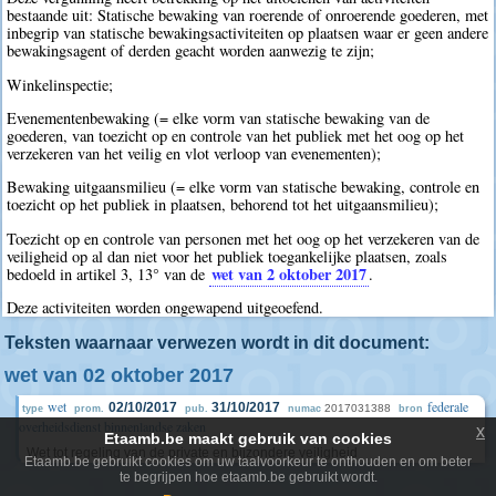
bestaande uit: Statische bewaking van roerende of onroerende goederen, met
inbegrip van statische bewakingsactiviteiten op plaatsen waar er geen andere
bewakingsagent of derden geacht worden aanwezig te zijn;
Winkelinspectie;
Evenementenbewaking (= elke vorm van statische bewaking van de
goederen, van toezicht op en controle van het publiek met het oog op het
verzekeren van het veilig en vlot verloop van evenementen);
Bewaking uitgaansmilieu (= elke vorm van statische bewaking, controle en
toezicht op het publiek in plaatsen, behorend tot het uitgaansmilieu);
Toezicht op en controle van personen met het oog op het verzekeren van de
veiligheid op al dan niet voor het publiek toegankelijke plaatsen, zoals
wet van 2 oktober 2017
bedoeld in artikel 3, 13° van de
.
Deze activiteiten worden ongewapend uitgeoefend.
Teksten waarnaar verwezen wordt in dit document:
wet van 02 oktober 2017
wet
federale
02/10/2017
31/10/2017
2017031388
type
prom.
pub.
numac
bron
overheidsdienst binnenlandse zaken
x
Etaamb.be maakt gebruik van cookies
Wet tot regeling van de private en bijzondere veiligheid
Etaamb.be gebruikt cookies om uw taalvoorkeur te onthouden en om beter
te begrijpen hoe etaamb.be gebruikt wordt.