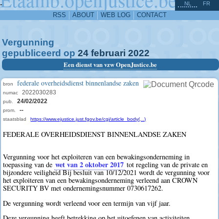
^
-
NL
FR
RSS
ABOUT
WEB LOG
CONTACT
Vergunning
gepubliceerd op
24
februari
2022
Een dienst van vzw OpenJustice.be
federale overheidsdienst binnenlandse zaken
bron
2022030283
numac
24/02/2022
pub.
--
prom.
staatsblad
https://www.ejustice.just.fgov.be/cgi/article_body(...)
FEDERALE OVERHEIDSDIENST BINNENLANDSE ZAKEN
Vergunning voor het exploiteren van een bewakingsonderneming in
wet van 2 oktober 2017
toepassing van de
tot regeling van de private en
bijzondere veiligheid Bij besluit van 10/12/2021 wordt de vergunning voor
het exploiteren van een bewakingsonderneming verleend aan CROWN
SECURITY BV met ondernemingsnummer 0730617262.
De vergunning wordt verleend voor een termijn van vijf jaar.
Deze vergunning heeft betrekking op het uitoefenen van activiteiten