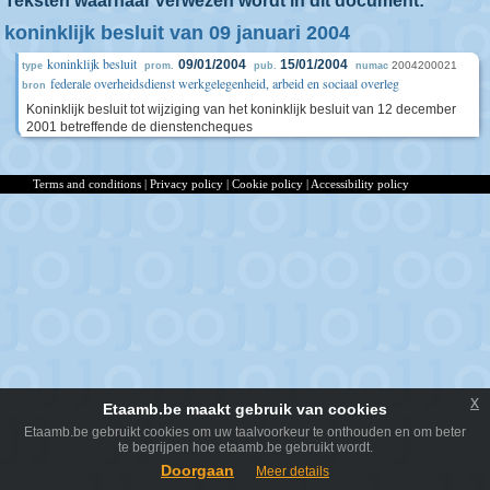
Teksten waarnaar verwezen wordt in dit document:
koninklijk besluit van 09 januari 2004
koninklijk besluit
09/01/2004
15/01/2004
2004200021
type
prom.
pub.
numac
federale overheidsdienst werkgelegenheid, arbeid en sociaal overleg
bron
Koninklijk besluit tot wijziging van het koninklijk besluit van 12 december
2001 betreffende de dienstencheques
Terms and conditions
|
Privacy policy
|
Cookie policy
|
Accessibility policy
x
Etaamb.be maakt gebruik van cookies
Etaamb.be gebruikt cookies om uw taalvoorkeur te onthouden en om beter
te begrijpen hoe etaamb.be gebruikt wordt.
Doorgaan
Meer details