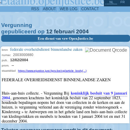
^
-
NL
FR
RSS
ABOUT
WEB LOG
CONTACT
Vergunning
gepubliceerd op
12
februari
2004
Een dienst van vzw OpenJustice.be
federale overheidsdienst binnenlandse zaken
bron
2003000880
numac
12/02/2004
pub.
--
prom.
staatsblad
https://www.ejustice.just.fgov.be/cgi/article_body(...)
FEDERALE OVERHEIDSDIENST BINNENLANDSE ZAKEN
koninklijk besluit van 9 januari
Huis-aan-huis collecte. - Vergunning Bij
2004
, genomen krachtens het koninklijk besluit van 22 september 1823,
houdende bepalingen nopens het doen van collecten in de kerken en aan de
huizen, is vergunning verleend aan de vereniging zonder winstoogmerk «
Kinderzorg » te Antwerpen om in het gehele land een huis-aan-huis collecte
van kledingstukken en meubels te houden van 1 januari 2004 tot en met 31
december 2004.