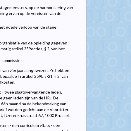
e stagemeesters, op de harmonisering van
mming ervan op de vereisten van de
het goede verloop van de stage;
 organisatie van de opleiding gegeven
stig artikel 259octies, § 2, van het
e commissies.
 van vier jaar aangewezen. Ze hebben
paalde in artikel 259bis-21, § 2, van
jfkosten.
: - twee plaatsvervangende leden,
e geen leden zijn van de HRJ. De
an één maand na de bekendmaking van
brief worden gericht aan de Voorzitter
 IJzerenkruisstraat 67, 1000 Brussel.
en: - een curriculum vitae; - een