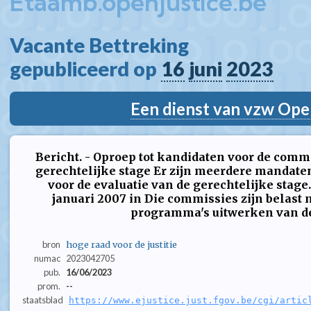
Etaamb.openjustice.be
Vacante Bettreking  
gepubliceerd op 
16
juni
2023
Een dienst van vzw Ope
Bericht. - Oproep tot kandidaten voor de commi
gerechtelijke stage Er zijn meerdere mandate
voor de evaluatie van de gerechtelijke stage.
januari 2007 in Die commissies zijn belast 
programma's uitwerken van de s
bron
hoge raad voor de justitie
numac
2023042705
pub.
16/06/2023
prom.
--
staatsblad
https://www.ejustice.just.fgov.be/cgi/artic