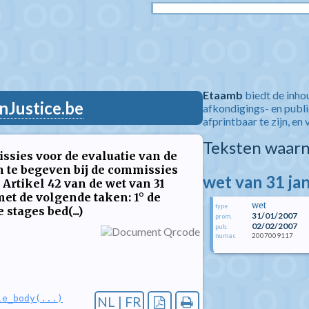
Etaamb
biedt de inho
nJustice.be
afkondigings- en publ
afprintbaar te zijn, en 
Teksten waarn
ssies voor de evaluatie van de
n te begeven bij de commissies
wet van 31 ja
 Artikel 42 van de wet van 31
met de volgende taken: 1° de
wet
type
tages bed(...)
31/01/2007
prom.
02/02/2007
pub.
2007009117
numac
le_body(...)
NL | FR