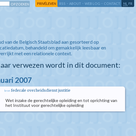
-
-
-
-
PRIVÉLEVEN
RSS
ABOUT
WEB LOG
CONTACT
NL
FR
ud van de Belgisch Staatsblad aan gesorteerd op
icatiedatum, behandeld om gemakkelijk leesbaar en
verrijkt met een relationele context.
aar verwezen wordt in dit document:
nuari 2007
federale overheidsdienst justitie
bron
Wet inzake de gerechtelijke opleiding en tot oprichting van
het Instituut voor gerechtelijke opleiding