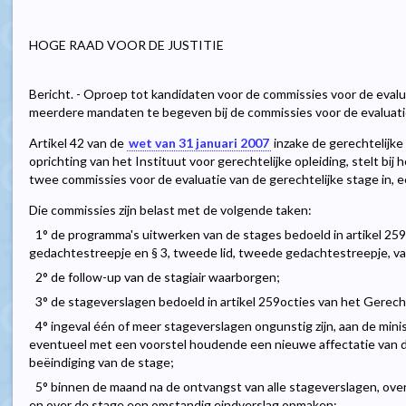
HOGE RAAD VOOR DE JUSTITIE
Bericht. - Oproep tot kandidaten voor de commissies voor de evalua
meerdere mandaten te begeven bij de commissies voor de evaluatie
Artikel 42 van de
wet van 31 januari 2007
inzake de gerechtelijke
oprichting van het Instituut voor gerechtelijke opleiding, stelt bij 
twee commissies voor de evaluatie van de gerechtelijke stage in, e
Die commissies zijn belast met de volgende taken:
1° de programma's uitwerken van de stages bedoeld in artikel 259o
gedachtestreepje en § 3, tweede lid, tweede gedachtestreepje, v
2° de follow-up van de stagiair waarborgen;
3° de stageverslagen bedoeld in artikel 259octies van het Gerec
4° ingeval één of meer stageverslagen ongunstig zijn, aan de minis
eventueel met een voorstel houdende een nieuwe affectatie van de 
beëindiging van de stage;
5° binnen de maand na de ontvangst van alle stageverslagen, ove
en over de stage een omstandig eindverslag opmaken;