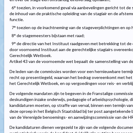
6° toezien, in voorkomend geval via aanbevelingen gericht tot d
de inhoud van de praktische opleiding van de stagiair en de afste
functie.
7° toezien op de inachtneming van de stageverplichtingen en op 
8° de stagemeesters bijstaan met raad;
9° de directie van het Instituut raadgeven met betrekking tot de
door voornoemd Instituut aan de gerechtelijke stagiairs overeenkom
Gerechtelijk Wetboek.
Artikel 43 van de voornoemde wet bepaalt de samenstelling van d
De leden van de commissies worden voor een hernieuwbare termijn
recht op presentiegeld, waarvan het bedrag overeenkomt met het be
het Gerechtelijk Wetboek, en op vergoedingen voor reis- en verbli
De volgende mandaten zijn te begeven in de Franstalige commissie
deskundigen inzake onderwijs, pedagogie of arbeidspsychologie, di
kandidaturen moeten, op straffe van verval, binnen een termijn v
deze oproep in het Belgisch Staatsblad bij ter post aangetekende 
van de Verenigde benoemings- en aanwijzingscommissie van de HRJ,
De kandidaturen dienen vergezeld te zijn van de volgende document