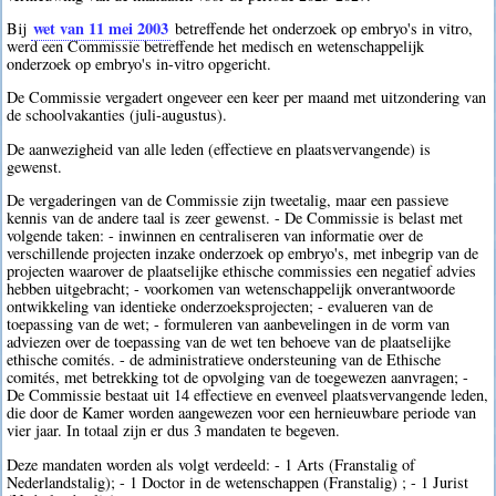
wet van 11 mei 2003
Bij
betreffende het onderzoek op embryo's in vitro,
werd een Commissie betreffende het medisch en wetenschappelijk
onderzoek op embryo's in-vitro opgericht.
De Commissie vergadert ongeveer een keer per maand met uitzondering van
de schoolvakanties (juli-augustus).
De aanwezigheid van alle leden (effectieve en plaatsvervangende) is
gewenst.
De vergaderingen van de Commissie zijn tweetalig, maar een passieve
kennis van de andere taal is zeer gewenst. - De Commissie is belast met
volgende taken: - inwinnen en centraliseren van informatie over de
verschillende projecten inzake onderzoek op embryo's, met inbegrip van de
projecten waarover de plaatselijke ethische commissies een negatief advies
hebben uitgebracht; - voorkomen van wetenschappelijk onverantwoorde
ontwikkeling van identieke onderzoeksprojecten; - evalueren van de
toepassing van de wet; - formuleren van aanbevelingen in de vorm van
adviezen over de toepassing van de wet ten behoeve van de plaatselijke
ethische comités. - de administratieve ondersteuning van de Ethische
comités, met betrekking tot de opvolging van de toegewezen aanvragen; -
De Commissie bestaat uit 14 effectieve en evenveel plaatsvervangende leden,
die door de Kamer worden aangewezen voor een hernieuwbare periode van
vier jaar. In totaal zijn er dus 3 mandaten te begeven.
Deze mandaten worden als volgt verdeeld: - 1 Arts (Franstalig of
Nederlandstalig); - 1 Doctor in de wetenschappen (Franstalig) ; - 1 Jurist