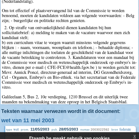
(Nederlandstalig).
Om tot effectief of plaatsvervangend lid van de Commissie te worden
benoemd, moeten de kandidaten voldoen aan volgende voorwaarden: - Belg
zijn; - burgerlijke en politieke rechten genieten.
2. Op straffe van ontvankelijkheid dienen kandidaten bij hun
sollicitatiebrief: a) melding te maken van de vacature waarvoor men zich
kandidaat stelt;
b) een curriculum vitae te voegen waaruit minstens volgende gegevens
blijken : - naam, voornaam, woonplaats en telefoon.; - behaalde diploma; -
alle nuttige inlichtingen die toelaten de geschiktheid van de kandidaat voor
de vacante betrekking te controleren. 3. Kandidaturen voor een mandaat bij
de Commissie voor medisch en wetenschappelijk onderzoek op embryo's in-
vitro, dienen per e-mail ( CFE-FCE@health.fgov.be ) te worden gericht tot:
Mevr. Annick Poncé, directeur-generaal ad interim, DG Gezondheidszorg,
Cel - Organen, Embryo's en Bio-ethiek. via het secretariaat van de Federale
Commissie voor medisch en wetenschappelijk onderzoek op Embryo's in-
vitro.
Galileelaan 5, Bus 2, 10e verdieping, 1210 Brussel en dit uiterlijk twee
maanden na bekendmaking van deze oproep in het Belgisch Staatsblad.
Teksten waarnaar verwezen wordt in dit document:
wet van 11 mei 2003
wet
federale
11/05/2003
28/05/2003
2003022592
type
prom.
pub.
numac
bron
overheidsdienst volksgezondheid, veiligheid van de voedselketen en leefmilieu
x
Etaamb.be maakt gebruik van cookies