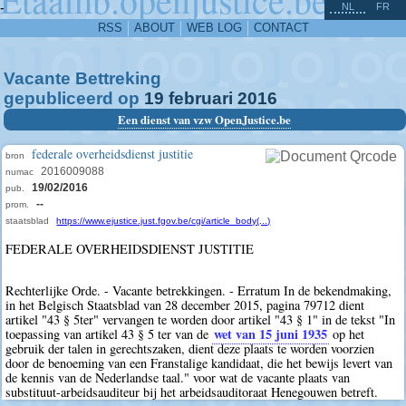
^
-
NL
FR
RSS
ABOUT
WEB LOG
CONTACT
Vacante Bettreking
gepubliceerd op
19
februari
2016
Een dienst van vzw OpenJustice.be
federale overheidsdienst justitie
bron
2016009088
numac
19/02/2016
pub.
--
prom.
staatsblad
https://www.ejustice.just.fgov.be/cgi/article_body(...)
FEDERALE OVERHEIDSDIENST JUSTITIE
Rechterlijke Orde. - Vacante betrekkingen. - Erratum In de bekendmaking,
in het Belgisch Staatsblad van 28 december 2015, pagina 79712 dient
artikel "43 § 5ter" vervangen te worden door artikel "43 § 1" in de tekst "In
wet van 15 juni 1935
toepassing van artikel 43 § 5 ter van de
op het
gebruik der talen in gerechtszaken, dient deze plaats te worden voorzien
door de benoeming van een Franstalige kandidaat, die het bewijs levert van
de kennis van de Nederlandse taal." voor wat de vacante plaats van
substituut-arbeidsauditeur bij het arbeidsauditoraat Henegouwen betreft.