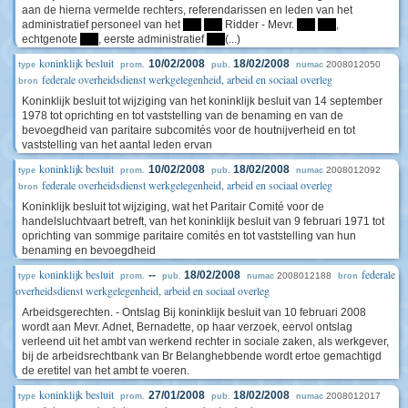
aan de hierna vermelde rechters, referendarissen en leden van het
administratief personeel van het
****
****
Ridder - Mevr.
****
****
,
echtgenote
****
, eerste administratief
****
(...)
koninklijk besluit
10/02/2008
18/02/2008
2008012050
type
prom.
pub.
numac
federale overheidsdienst werkgelegenheid, arbeid en sociaal overleg
bron
Koninklijk besluit tot wijziging van het koninklijk besluit van 14 september
1978 tot oprichting en tot vaststelling van de benaming en van de
bevoegdheid van paritaire subcomités voor de houtnijverheid en tot
vaststelling van het aantal leden ervan
koninklijk besluit
10/02/2008
18/02/2008
2008012092
type
prom.
pub.
numac
federale overheidsdienst werkgelegenheid, arbeid en sociaal overleg
bron
Koninklijk besluit tot wijziging, wat het Paritair Comité voor de
handelsluchtvaart betreft, van het koninklijk besluit van 9 februari 1971 tot
oprichting van sommige paritaire comités en tot vaststelling van hun
benaming en bevoegdheid
koninklijk besluit
federale
--
18/02/2008
2008012188
type
prom.
pub.
numac
bron
overheidsdienst werkgelegenheid, arbeid en sociaal overleg
Arbeidsgerechten. - Ontslag Bij koninklijk besluit van 10 februari 2008
wordt aan Mevr. Adnet, Bernadette, op haar verzoek, eervol ontslag
verleend uit het ambt van werkend rechter in sociale zaken, als werkgever,
bij de arbeidsrechtbank van Br Belanghebbende wordt ertoe gemachtigd
de eretitel van het ambt te voeren.
koninklijk besluit
27/01/2008
18/02/2008
2008012017
type
prom.
pub.
numac