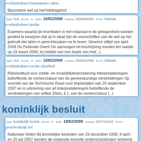
overheidsdienst binnenlandse zaken
Bijzondere wet op het Arbitragehof
wet
federale
--
18/02/2008
2008009092
type
prom.
pub.
numac
bron
overheidsdienst justitie
Examens waarbij de licentiaten in het notariaat in de gelegenheid worden
gesteld te bewijzen dat zij in staat zijn de voorschriften van de wet op het
gebruik der talen in gerechtszaken na te leven. Gewone zittijd van april
2008 De Federale Overh De aanvragen tot inschrijving moeten ten laatste
op 18 maart 2008, bij middel van een kopie van het(...)
wet
federale
--
18/02/2008
2008022093
type
prom.
pub.
numac
bron
overheidsdienst sociale zekerheid
Rijksinstituut voor ziekte- en invaliditeitsverzekering Interpretatieregels
betreffende de nomenclatuur van de geneeskundige verstrekkingen Op
voorstel van de Technische Raad voor Implantaten van 20 september
2007 en in uitvoering van art Interpretatieregels betreffende de
verstrekkingen van artikel 35bis, § 1, van de nomenclatuur (...)
koninklijk besluit
koninklijk besluit
--
18/02/2008
2007021111
type
prom.
pub.
numac
bron
grondwettelijk hof
Nationale Orden Bij koninklijke besluiten van 28 december 2006, 9 april
en 20 juli 2007 werden de volgende eervolle onderscheidingen verleend