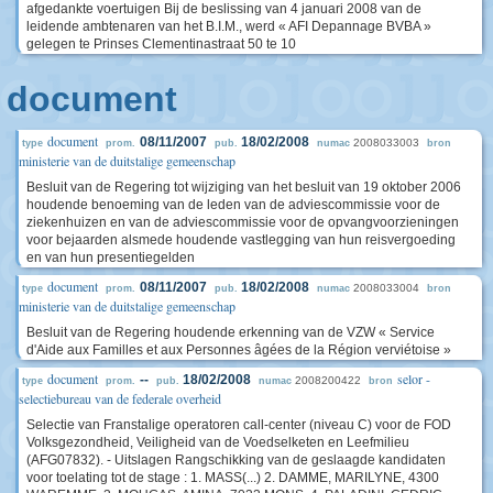
afgedankte voertuigen Bij de beslissing van 4 januari 2008 van de
leidende ambtenaren van het B.I.M., werd « AFI Depannage BVBA »
gelegen te Prinses Clementinastraat 50 te 10
document
document
08/11/2007
18/02/2008
2008033003
type
prom.
pub.
numac
bron
ministerie van de duitstalige gemeenschap
Besluit van de Regering tot wijziging van het besluit van 19 oktober 2006
houdende benoeming van de leden van de adviescommissie voor de
ziekenhuizen en van de adviescommissie voor de opvangvoorzieningen
voor bejaarden alsmede houdende vastlegging van hun reisvergoeding
en van hun presentiegelden
document
08/11/2007
18/02/2008
2008033004
type
prom.
pub.
numac
bron
ministerie van de duitstalige gemeenschap
Besluit van de Regering houdende erkenning van de VZW « Service
d'Aide aux Familles et aux Personnes âgées de la Région verviétoise »
document
selor -
--
18/02/2008
2008200422
type
prom.
pub.
numac
bron
selectiebureau van de federale overheid
Selectie van Franstalige operatoren call-center (niveau C) voor de FOD
Volksgezondheid, Veiligheid van de Voedselketen en Leefmilieu
(AFG07832). - Uitslagen Rangschikking van de geslaagde kandidaten
voor toelating tot de stage : 1. MASS(...) 2. DAMME, MARILYNE, 4300