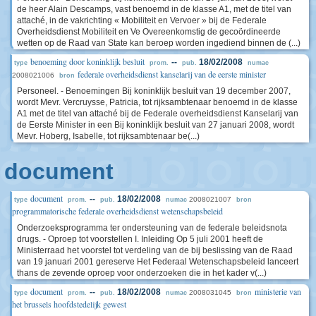
de heer Alain Descamps, vast benoemd in de klasse A1, met de titel van
attaché, in de vakrichting « Mobiliteit en Vervoer » bij de Federale
Overheidsdienst Mobiliteit en Ve Overeenkomstig de gecoördineerde
wetten op de Raad van State kan beroep worden ingediend binnen de (...)
benoeming door koninklijk besluit
--
18/02/2008
type
prom.
pub.
numac
federale overheidsdienst kanselarij van de eerste minister
2008021006
bron
Personeel. - Benoemingen Bij koninklijk besluit van 19 december 2007,
wordt Mevr. Vercruysse, Patricia, tot rijksambtenaar benoemd in de klasse
A1 met de titel van attaché bij de Federale overheidsdienst Kanselarij van
de Eerste Minister in een Bij koninklijk besluit van 27 januari 2008, wordt
Mevr. Hoberg, Isabelle, tot rijksambtenaar be(...)
document
document
--
18/02/2008
2008021007
type
prom.
pub.
numac
bron
programmatorische federale overheidsdienst wetenschapsbeleid
Onderzoeksprogramma ter ondersteuning van de federale beleidsnota
drugs. - Oproep tot voorstellen I. Inleiding Op 5 juli 2001 heeft de
Ministerraad het voorstel tot verdeling van de bij beslissing van de Raad
van 19 januari 2001 gereserve Het Federaal Wetenschapsbeleid lanceert
thans de zevende oproep voor onderzoeken die in het kader v(...)
document
ministerie van
--
18/02/2008
2008031045
type
prom.
pub.
numac
bron
het brussels hoofdstedelijk gewest