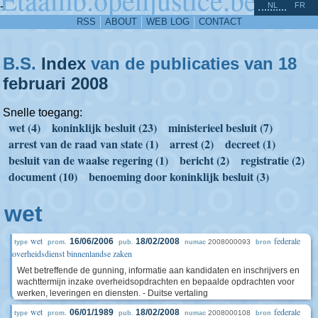
^
-
NL
FR
RSS
ABOUT
WEB LOG
CONTACT
B.S.
Index
van de publicaties van 18
februari
2008
Snelle toegang:
wet (4)
koninklijk besluit (23)
ministerieel besluit (7)
arrest van de raad van state (1)
arrest (2)
decreet (1)
besluit van de waalse regering (1)
bericht (2)
registratie (2)
document (10)
benoeming door koninklijk besluit (3)
wet
wet
federale
16/06/2006
18/02/2008
2008000093
type
prom.
pub.
numac
bron
overheidsdienst binnenlandse zaken
Wet betreffende de gunning, informatie aan kandidaten en inschrijvers en
wachttermijn inzake overheidsopdrachten en bepaalde opdrachten voor
werken, leveringen en diensten. - Duitse vertaling
wet
federale
06/01/1989
18/02/2008
2008000108
type
prom.
pub.
numac
bron