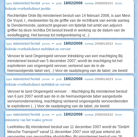
ministerieel besluit
--
18/02/2008
2008009101
type
prom.
pub.
numac
bron
federale overheidsdienst justitie
Rechterlijke Orde Bij ministerieel besluit van 14 februari 2008, is aan Mevr.
De Vuyst, I., medewerker bij de griffie van de rechtbank van eerste aanleg
te Dendermonde, opdracht gegeven om tijdelijk het ambt van adjunct-
griffier bij deze rechtba Dit besluit treedt in werking op de datum van de
eedaflegging. Het beroep tot nietigverklaring v(...)
ministerieel besluit
--
18/02/2008
2008014022
type
prom.
pub.
numac
bron
federale overheidsdienst mobiliteit en vervoer
Vervoer te land Ongeregeld vervoer Intrekking van een machtiging Bij
ministerieel besluit van 5 december 2007, wordt de machtiging tot het
exploiteren van ongeregeld vervoer, verleend aan de in de
hiernavolgende tabel ver(...) Voor de raadpleging van de tabel, zie beeld
ministerieel besluit
--
18/02/2008
2008014023
type
prom.
pub.
numac
bron
federale overheidsdienst mobiliteit en vervoer
Vervoer te land Ongeregeld vervoer . - Machtiging Bij ministerieel besluit
van 6 juni 2007 wordt aan de in de hiernavolgende tabel aangeduide
vervoeronderneming, machtiging verleend ongeregelde vervoerdiensten
te exploiteren (...) Voor de raadpleging van de tabel, zie beeld
ministerieel besluit
--
18/02/2008
2008200432
type
prom.
pub.
numac
bron
ministerie van het waalse gewest
Leefmilieu Bij ministerieel besluit van 11 december 2007 wordt de "GmbH
Meuche Transport" vanaf 11 december 2007 voor vijf jaar erkend als
vervoerder van gevaarlijke afvalstoffen. Bij ministerieel besluit van 28