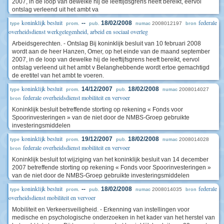
2007, in de loop van dewelke hij de leeftijdsgrens heeft bereikt, eervol
ontslag verleend uit het ambt va
koninklijk besluit
federale
--
18/02/2008
2008012197
type
prom.
pub.
numac
bron
overheidsdienst werkgelegenheid, arbeid en sociaal overleg
Arbeidsgerechten. - Ontslag Bij koninklijk besluit van 10 februari 2008
wordt aan de heer Hanzen, Omer, op het einde van de maand september
2007, in de loop van dewelke hij de leeftijfsgrens heeft bereikt, eervol
ontslag verleend uit het ambt v Belanghebbende wordt ertoe gemachtigd
de eretitel van het ambt te voeren.
koninklijk besluit
14/12/2007
18/02/2008
2008014027
type
prom.
pub.
numac
federale overheidsdienst mobiliteit en vervoer
bron
Koninklijk besluit betreffende storting op rekening « Fonds voor
Spoorinvesteringen » van de niet door de NMBS-Groep gebruikte
investeringsmiddelen
koninklijk besluit
19/12/2007
18/02/2008
2008014028
type
prom.
pub.
numac
federale overheidsdienst mobiliteit en vervoer
bron
Koninklijk besluit tot wijziging van het koninklijk besluit van 14 december
2007 betreffende storting op rekening « Fonds voor Spoorinvesteringen »
van de niet door de NMBS-Groep gebruikte investeringsmiddelen
koninklijk besluit
federale
--
18/02/2008
2008014035
type
prom.
pub.
numac
bron
overheidsdienst mobiliteit en vervoer
Mobiliteit en Verkeersveiligheid. - Erkenning van instellingen voor
medische en psychologische onderzoeken in het kader van het herstel van