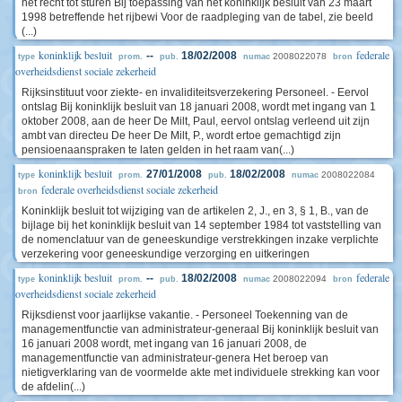
het recht tot sturen Bij toepassing van het koninklijk besluit van 23 maart
1998 betreffende het rijbewi Voor de raadpleging van de tabel, zie beeld
(...)
koninklijk besluit
federale
--
18/02/2008
2008022078
type
prom.
pub.
numac
bron
overheidsdienst sociale zekerheid
Rijksinstituut voor ziekte- en invaliditeitsverzekering Personeel. - Eervol
ontslag Bij koninklijk besluit van 18 januari 2008, wordt met ingang van 1
oktober 2008, aan de heer De Milt, Paul, eervol ontslag verleend uit zijn
ambt van directeu De heer De Milt, P., wordt ertoe gemachtigd zijn
pensioenaanspraken te laten gelden in het raam van(...)
koninklijk besluit
27/01/2008
18/02/2008
2008022084
type
prom.
pub.
numac
federale overheidsdienst sociale zekerheid
bron
Koninklijk besluit tot wijziging van de artikelen 2, J., en 3, § 1, B., van de
bijlage bij het koninklijk besluit van 14 september 1984 tot vaststelling van
de nomenclatuur van de geneeskundige verstrekkingen inzake verplichte
verzekering voor geneeskundige verzorging en uitkeringen
koninklijk besluit
federale
--
18/02/2008
2008022094
type
prom.
pub.
numac
bron
overheidsdienst sociale zekerheid
Rijksdienst voor jaarlijkse vakantie. - Personeel Toekenning van de
managementfunctie van administrateur-generaal Bij koninklijk besluit van
16 januari 2008 wordt, met ingang van 16 januari 2008, de
managementfunctie van administrateur-genera Het beroep van
nietigverklaring van de voormelde akte met individuele strekking kan voor
de afdelin(...)