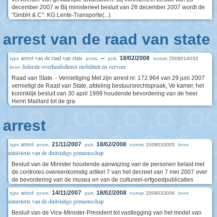
december 2007 w Bij ministerieel besluit van 28 december 2007 wordt de
"GmbH & C°. KG Lente-Transporte(...)
arrest van de raad van state
arrest van de raad van state
--
18/02/2008
2008014033
type
prom.
pub.
numac
federale overheidsdienst mobiliteit en vervoer
bron
Raad van State. - Vernietiging Met zijn arrest nr. 172.964 van 29 juni 2007
vernietigt de Raad van State, afdeling bestuursrechtspraak, Ve kamer, het
koninklijk besluit van 30 april 1999 houdende bevordering van de heer
Henri Maillard tot de gra
arrest
arrest
21/11/2007
18/02/2008
2008033005
type
prom.
pub.
numac
bron
ministerie van de duitstalige gemeenschap
Besluit van de Minister houdende aanwijzing van de personen belast met
de controles overeenkomstig artikel 7 van het decreet van 7 mei 2007 over
de bevordering van de musea en van de cultureel-erfgoedpublicaties
arrest
14/11/2007
18/02/2008
2008033006
type
prom.
pub.
numac
bron
ministerie van de duitstalige gemeenschap
Besluit van de Vice-Minister-President tot vastlegging van het model van