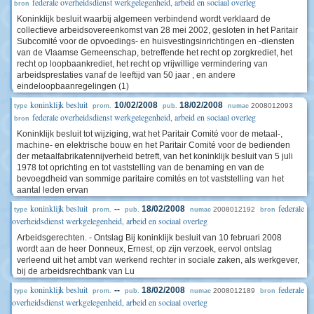
federale overheidsdienst werkgelegenheid, arbeid en sociaal overleg
bron
Koninklijk besluit waarbij algemeen verbindend wordt verklaard de
collectieve arbeidsovereenkomst van 28 mei 2002, gesloten in het Paritair
Subcomité voor de opvoedings- en huisvestingsinrichtingen en -diensten
van de Vlaamse Gemeenschap, betreffende het recht op zorgkrediet, het
recht op loopbaankrediet, het recht op vrijwillige vermindering van
arbeidsprestaties vanaf de leeftijd van 50 jaar , en andere
eindeloopbaanregelingen (1)
koninklijk besluit
10/02/2008
18/02/2008
2008012093
type
prom.
pub.
numac
federale overheidsdienst werkgelegenheid, arbeid en sociaal overleg
bron
Koninklijk besluit tot wijziging, wat het Paritair Comité voor de metaal-,
machine- en elektrische bouw en het Paritair Comité voor de bedienden
der metaalfabrikatennijverheid betreft, van het koninklijk besluit van 5 juli
1978 tot oprichting en tot vaststelling van de benaming en van de
bevoegdheid van sommige paritaire comités en tot vaststelling van het
aantal leden ervan
koninklijk besluit
federale
--
18/02/2008
2008012192
type
prom.
pub.
numac
bron
overheidsdienst werkgelegenheid, arbeid en sociaal overleg
Arbeidsgerechten. - Ontslag Bij koninklijk besluit van 10 februari 2008
wordt aan de heer Donneux, Ernest, op zijn verzoek, eervol ontslag
verleend uit het ambt van werkend rechter in sociale zaken, als werkgever,
bij de arbeidsrechtbank van Lu
koninklijk besluit
federale
--
18/02/2008
2008012189
type
prom.
pub.
numac
bron
overheidsdienst werkgelegenheid, arbeid en sociaal overleg