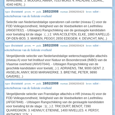
WAREMME. 3. MOUGAS, AMINA, 7033 MONS. 4. PALADINI, CEDRIC,
4040 HER(...)
document
selor -
--
18/02/2008
2008200423
type
prom.
pub.
numac
bron
selectiebureau van de federale overheid
Selectie van Nederlandstalige operatoren call-center (niveau C) voor de
FOD Volksgezondheid, Veiligheid van de Voedselketen en Leefmilieu
(ANG07832). - Uitslagen) Rangschikking van de geslaagde kandidaten
voor toelating tot de stage : (...) 2. VAN ACOLEYEN, ELKE, 1880 KAPELLE-
OP-DEN-BOS. 3. MARIEN, PEGGY, 2650 EDEGEM. 4. DEVACHT, MA(...)
document
selor -
--
18/02/2008
2008200424
type
prom.
pub.
numac
bron
selectiebureau van de federale overheid
Vergelijkende selectie van Nederlandstalige wetenschappelijke attachés
(niveau A) voor het Instituut voor Natuur en Bosonderzoek (INBO) van de
Vlaamse overheid (ANV07044). - Uitslagen Rangschikking van de
geschikte kandidaten voor toelati(...) 1. ADRIAENS, TIM, 9000 GENT. 2.
ANSELIN, ANNY, 9030 MARIAKERKE. 3. BREYNE, PETER, 9890
GAVERE(...)
document
selor -
--
18/02/2008
2008200433
type
prom.
pub.
numac
bron
selectiebureau van de federale overheid
Vergelijkende selectie van Franstalige attachés e-HR (niveau A) voor de
FOD Volksgezondheid, Veiligheid van de Voedselketen en Leefmilieu
(AFG07848). - Uitslagen Rangschikking van de geslaagde kandidaten
voor toelating tot de stage : 1(...) 2. TRICOURT, BENOT, 7390
QUAREGNON. 3. HENNUY, ETIENNE, 1400 NIVELLES. 4. PERSY,
ANTHONY, 115(...)