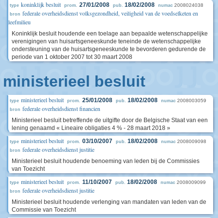
koninklijk besluit
27/01/2008
18/02/2008
2008024038
type
prom.
pub.
numac
federale overheidsdienst volksgezondheid, veiligheid van de voedselketen en
bron
leefmilieu
Koninklijk besluit houdende een toelage aan bepaalde wetenschappelijke
verenigingen van huisartsgeneeskunde teneinde de wetenschappelijke
ondersteuning van de huisartsgeneeskunde te bevorderen gedurende de
periode van 1 oktober 2007 tot 30 maart 2008
ministerieel besluit
ministerieel besluit
25/01/2008
18/02/2008
2008003059
type
prom.
pub.
numac
federale overheidsdienst financien
bron
Ministerieel besluit betreffende de uitgifte door de Belgische Staat van een
lening genaamd « Lineaire obligaties 4 % - 28 maart 2018 »
ministerieel besluit
03/10/2007
18/02/2008
2008009098
type
prom.
pub.
numac
federale overheidsdienst justitie
bron
Ministerieel besluit houdende benoeming van leden bij de Commissies
van Toezicht
ministerieel besluit
11/10/2007
18/02/2008
2008009099
type
prom.
pub.
numac
federale overheidsdienst justitie
bron
Ministerieel besluit houdende verlenging van mandaten van leden van de
Commissie van Toezicht