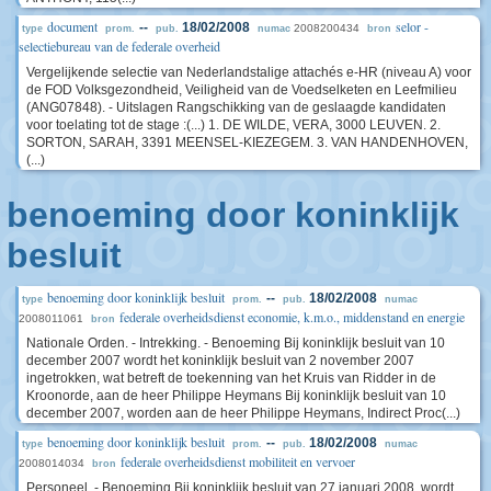
document
selor -
--
18/02/2008
2008200434
type
prom.
pub.
numac
bron
selectiebureau van de federale overheid
Vergelijkende selectie van Nederlandstalige attachés e-HR (niveau A) voor
de FOD Volksgezondheid, Veiligheid van de Voedselketen en Leefmilieu
(ANG07848). - Uitslagen Rangschikking van de geslaagde kandidaten
voor toelating tot de stage :(...) 1. DE WILDE, VERA, 3000 LEUVEN. 2.
SORTON, SARAH, 3391 MEENSEL-KIEZEGEM. 3. VAN HANDENHOVEN,
(...)
benoeming door koninklijk
besluit
benoeming door koninklijk besluit
--
18/02/2008
type
prom.
pub.
numac
federale overheidsdienst economie, k.m.o., middenstand en energie
2008011061
bron
Nationale Orden. - Intrekking. - Benoeming Bij koninklijk besluit van 10
december 2007 wordt het koninklijk besluit van 2 november 2007
ingetrokken, wat betreft de toekenning van het Kruis van Ridder in de
Kroonorde, aan de heer Philippe Heymans Bij koninklijk besluit van 10
december 2007, worden aan de heer Philippe Heymans, Indirect Proc(...)
benoeming door koninklijk besluit
--
18/02/2008
type
prom.
pub.
numac
federale overheidsdienst mobiliteit en vervoer
2008014034
bron
Personeel. - Benoeming Bij koninklijk besluit van 27 januari 2008, wordt