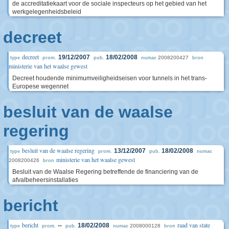
de accreditatiekaart voor de sociale inspecteurs op het gebied van het
werkgelegenheidsbeleid
decreet
decreet
19/12/2007
18/02/2008
2008200427
type
prom.
pub.
numac
bron
ministerie van het waalse gewest
Decreet houdende minimumveiligheidseisen voor tunnels in het trans-
Europese wegennet
besluit van de waalse
regering
besluit van de waalse regering
13/12/2007
18/02/2008
type
prom.
pub.
numac
ministerie van het waalse gewest
2008200426
bron
Besluit van de Waalse Regering betreffende de financiering van de
afvalbeheersinstallaties
bericht
bericht
raad van state
--
18/02/2008
2008000128
type
prom.
pub.
numac
bron