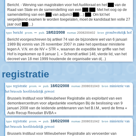
Bericht. - Werving van magistraten voor het Auditoraat en het
****
van de
Raad van State en de samenstelling van een
****
****
. Met het oog op de
samenstelling van een
****
van adjunct-
****
(...)
****
. Om tot het
vergelijkend examen te worden toegelaten, moet de kandidaat ten volle 27
jaar oud
****
(...)
bericht
grondwettelijk hof
--
18/02/2008
2008200402
type
prom.
pub.
numac
bron
Bericht voorgeschreven bij artikel 74 van de bijzondere wet van 6 januari
1989 Bij vonnis van 26 november 2007 in zake het openbaar ministerie
tegen A. V.N. en de NV « STR », waarvan de expeditie ter griffie van het
Hof is ingekomen op 8 januar 1. « Schendt artikel 146, vierde lid, van het
decreet van 18 mei 1999 houdende de organisatie van d(...)
registratie
registratie
ministerie van
--
18/02/2008
2008031043
type
prom.
pub.
numac
bron
het brussels hoofdstedelijk gewest
Brussels Instituut voor Milieubeheer Registratie als exploitant van een
demonteercentrum voor afgedankte voertuigen Bij de beslissing van 9
januari 2008 van de leidende ambtenaren van het B.I.M., werd de firma «
Auto Recup Reoudan BVBA »
registratie
ministerie van
--
18/02/2008
2008031042
type
prom.
pub.
numac
bron
het brussels hoofdstedelijk gewest
Brussels Instituut voor Milieubeheer Registratie als vervoerder van