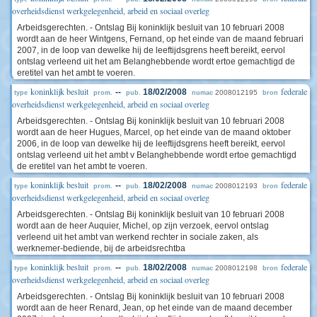
overheidsdienst werkgelegenheid, arbeid en sociaal overleg
Arbeidsgerechten. - Ontslag Bij koninklijk besluit van 10 februari 2008
wordt aan de heer Wintgens, Fernand, op het einde van de maand februari
2007, in de loop van dewelke hij de leeftijdsgrens heeft bereikt, eervol
ontslag verleend uit het am Belanghebbende wordt ertoe gemachtigd de
eretitel van het ambt te voeren.
koninklijk besluit
federale
--
18/02/2008
2008012195
type
prom.
pub.
numac
bron
overheidsdienst werkgelegenheid, arbeid en sociaal overleg
Arbeidsgerechten. - Ontslag Bij koninklijk besluit van 10 februari 2008
wordt aan de heer Hugues, Marcel, op het einde van de maand oktober
2006, in de loop van dewelke hij de leeftijdsgrens heeft bereikt, eervol
ontslag verleend uit het ambt v Belanghebbende wordt ertoe gemachtigd
de eretitel van het ambt te voeren.
koninklijk besluit
federale
--
18/02/2008
2008012193
type
prom.
pub.
numac
bron
overheidsdienst werkgelegenheid, arbeid en sociaal overleg
Arbeidsgerechten. - Ontslag Bij koninklijk besluit van 10 februari 2008
wordt aan de heer Auquier, Michel, op zijn verzoek, eervol ontslag
verleend uit het ambt van werkend rechter in sociale zaken, als
werknemer-bediende, bij de arbeidsrechtba
koninklijk besluit
federale
--
18/02/2008
2008012198
type
prom.
pub.
numac
bron
overheidsdienst werkgelegenheid, arbeid en sociaal overleg
Arbeidsgerechten. - Ontslag Bij koninklijk besluit van 10 februari 2008
wordt aan de heer Renard, Jean, op het einde van de maand december