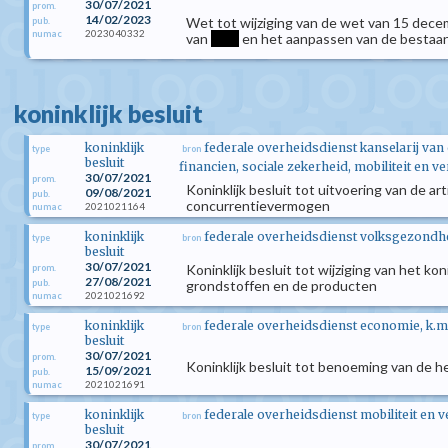
30/07/2021
prom.
14/02/2023
Wet tot wijziging van de wet van 15 dece
pub.
2023040332
numac
van
****
en het aanpassen van de bestaand
koninklijk besluit
koninklijk
federale overheidsdienst kanselarij van
type
bron
besluit
financien, sociale zekerheid, mobiliteit en ve
30/07/2021
prom.
Koninklijk besluit tot uitvoering van de a
09/08/2021
pub.
concurrentievermogen
2021021164
numac
koninklijk
federale overheidsdienst volksgezondhei
type
bron
besluit
30/07/2021
Koninklijk besluit tot wijziging van het k
prom.
27/08/2021
pub.
grondstoffen en de producten
2021021692
numac
koninklijk
federale overheidsdienst economie, k.m
type
bron
besluit
30/07/2021
prom.
Koninklijk besluit tot benoeming van de 
15/09/2021
pub.
2021021691
numac
koninklijk
federale overheidsdienst mobiliteit en 
type
bron
besluit
30/07/2021
prom.