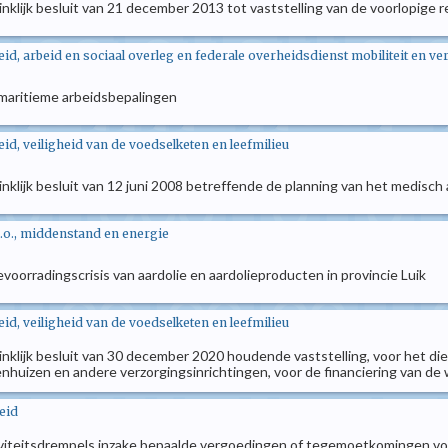
oninklijk besluit van 21 december 2013 tot vaststelling van de voorlopig
d, arbeid en sociaal overleg en federale overheidsdienst mobiliteit en ve
e maritieme arbeidsbepalingen
d, veiligheid van de voedselketen en leefmilieu
oninklijk besluit van 12 juni 2008 betreffende de planning van het medisc
.o., middenstand en energie
evoorradingscrisis van aardolie en aardolieproducten in provincie Luik
d, veiligheid van de voedselketen en leefmilieu
oninklijk besluit van 30 december 2020 houdende vaststelling, voor het die
enhuizen en andere verzorgingsinrichtingen, voor de financiering van d
eid
ctiviteitsdrempels inzake bepaalde vergoedingen of tegemoetkomingen vo