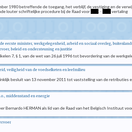
mber 1980 betreffende de toegang, het verblijf, de vestiging en de ver
e louter schriftelijke procedure bij de Raad voor
****
. -
****
vertaling
 de eerste minister, werkgelegenheid, arbeid en sociaal overleg, buitenl
rvoer, beleid en ondersteuning en justitie
rtikelen 7, § 1, van de wet van 26 juli 1996 tot bevordering van de werkg
d, veiligheid van de voedselketen en leefmilieu
oninklijk besluit van 13 november 2011 tot vaststelling van de retributie
.o., middenstand en energie
heer Bernardo HERMAN als lid van de Raad van het Belgisch Instituut vo
vervoer