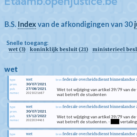
Etaamb.openjustice.be
B.S.
Index
van de afkondigingen van 30
j
Snelle toegang:
wet (3)
koninklijk besluit (21)
ministerieel beslu
wet
wet
federale overheidsdienst binnenlandse
type
bron
30/07/2021
prom.
27/08/2021
Wet tot wijziging van artikel 39/79 van d
pub.
2021021687
numac
wat betreft de studenten
wet
federale overheidsdienst binnenlandse
type
bron
30/07/2021
prom.
15/12/2022
Wet tot wijziging van artikel 39/79 van d
pub.
2022034461
numac
wat betreft de studenten. -
****
vertaling
wet
federale overheidsdienst binnenlandse
type
bron