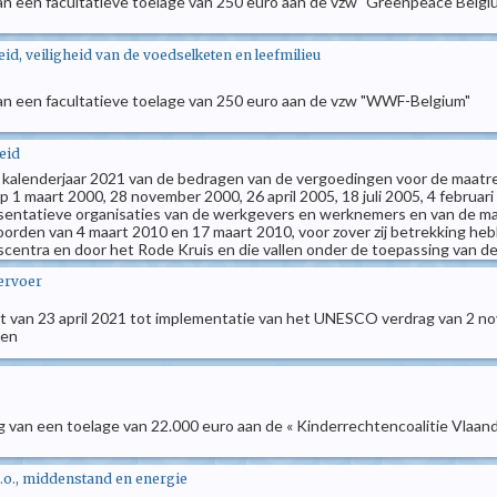
an een facultatieve toelage van 250 euro aan de vzw "Greenpeace Belgi
d, veiligheid van de voedselketen en leefmilieu
an een facultatieve toelage van 250 euro aan de vzw "WWF-Belgium"
eid
et kalenderjaar 2021 van de bedragen van de vergoedingen voor de maatre
1 maart 2000, 28 november 2000, 26 april 2005, 18 juli 2005, 4 februari
ntatieve organisaties van de werkgevers en werknemers en van de maatre
oorden van 4 maart 2010 en 17 maart 2010, voor zover zij betrekking h
scentra en door het Rode Kruis en die vallen onder de toepassing van de
vervoer
 wet van 23 april 2021 tot implementatie van het UNESCO verdrag van 2 
ken
g van een toelage van 22.000 euro aan de « Kinderrechtencoalitie Vlaan
.o., middenstand en energie