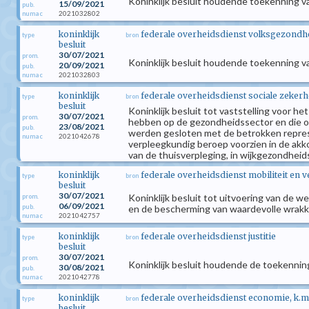
Koninklijk besluit houdende toekenning v
15/09/2021
pub.
2021032802
numac
koninklijk
federale overheidsdienst volksgezondhei
type
bron
besluit
30/07/2021
prom.
Koninklijk besluit houdende toekenning v
20/09/2021
pub.
2021032803
numac
koninklijk
federale overheidsdienst sociale zekerh
type
bron
besluit
Koninklijk besluit tot vaststelling voor h
30/07/2021
prom.
hebben op de gezondheidssector en die op 
23/08/2021
pub.
werden gesloten met de betrokken represe
2021042678
numac
verpleegkundig beroep voorzien in de akk
van de thuisverpleging, in wijkgezondheid
koninklijk
federale overheidsdienst mobiliteit en 
type
bron
besluit
30/07/2021
Koninklijk besluit tot uitvoering van de
prom.
06/09/2021
pub.
en de bescherming van waardevolle wrak
2021042757
numac
koninklijk
federale overheidsdienst justitie
type
bron
besluit
30/07/2021
prom.
Koninklijk besluit houdende de toekennin
30/08/2021
pub.
2021042778
numac
koninklijk
federale overheidsdienst economie, k.m
type
bron
besluit