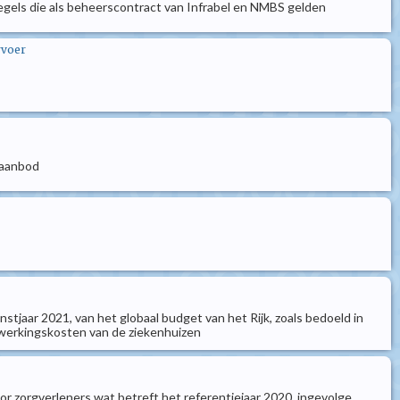
e regels die als beheerscontract van Infrabel en NMBS gelden
rvoer
h aanbod
nstjaar 2021, van het globaal budget van het Rijk, zoals bedoeld in
e werkingskosten van de ziekenhuizen
or zorgverleners wat betreft het referentiejaar 2020, ingevolge