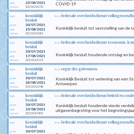
23/08/2021
pub.
COVID-19
2021032270
numac
koninklijk
federale overheidsdienst volksgezondhei
type
bron
besluit
30/07/2021
prom.
Koninklijk besluit tot vaststelling van de
25/08/2021
pub.
2021032283
numac
koninklijk
federale overheidsdienst economie, k.m
type
bron
besluit
30/07/2021
prom.
Koninklijk besluit houdende ontslag en 
17/08/2021
pub.
2021032313
numac
koninklijk
regie der gebouwen
type
bron
besluit
30/07/2021
Koninklijk Besluit tot verlening van een
prom.
24/08/2021
pub.
Antwerpen
2021032348
numac
koninklijk
federale overheidsdienst beleid en ond
type
bron
besluit
30/07/2021
Koninklijk besluit houdende vierde verde
prom.
23/08/2021
pub.
uitgavenbegroting voor het begrotingsjaa
2021032405
numac
koninklijk
federale overheidsdienst volksgezondhei
type
bron
besluit
30/07/2021
prom.