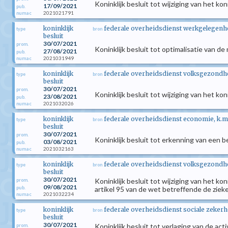
Koninklijk besluit tot wijziging van het k
17/09/2021
pub.
2021021791
numac
koninklijk
federale overheidsdienst werkgelegenhei
type
bron
besluit
30/07/2021
prom.
Koninklijk besluit tot optimalisatie van d
27/08/2021
pub.
2021031949
numac
koninklijk
federale overheidsdienst volksgezondhei
type
bron
besluit
30/07/2021
prom.
Koninklijk besluit tot wijziging van het k
23/08/2021
pub.
2021032026
numac
koninklijk
federale overheidsdienst economie, k.m
type
bron
besluit
30/07/2021
prom.
Koninklijk besluit tot erkenning van een b
03/08/2021
pub.
2021032163
numac
koninklijk
federale overheidsdienst volksgezondhei
type
bron
besluit
30/07/2021
Koninklijk besluit tot wijziging van het k
prom.
09/08/2021
pub.
artikel 95 van de wet betreffende de ziek
2021032234
numac
koninklijk
federale overheidsdienst sociale zekerh
type
bron
besluit
30/07/2021
Koninklijk besluit tot verlaging van de a
prom.