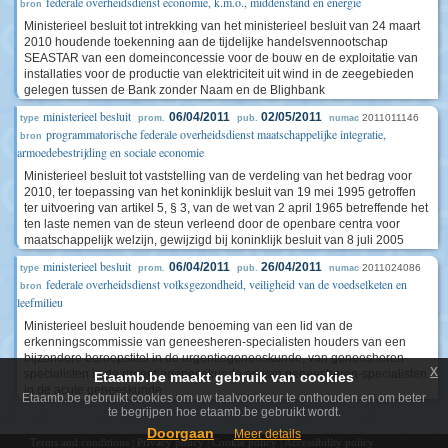
federale overheidsdienst economie, k.m.o., middenstand en energie
bron
Ministerieel besluit tot intrekking van het ministerieel besluit van 24 maart
2010 houdende toekenning aan de tijdelijke handelsvennootschap
SEASTAR van een domeinconcessie voor de bouw en de exploitatie van
installaties voor de productie van elektriciteit uit wind in de zeegebieden
gelegen tussen de Bank zonder Naam en de Blighbank
ministerieel besluit
06/04/2011
02/05/2011
2011011146
type
prom.
pub.
numac
programmatorische federale overheidsdienst maatschappelijke integratie,
bron
armoedebestrijding en sociale economie
Ministerieel besluit tot vaststelling van de verdeling van het bedrag voor
2010, ter toepassing van het koninklijk besluit van 19 mei 1995 getroffen
ter uitvoering van artikel 5, § 3, van de wet van 2 april 1965 betreffende het
ten laste nemen van de steun verleend door de openbare centra voor
maatschappelijk welzijn, gewijzigd bij koninklijk besluit van 8 juli 2005
ministerieel besluit
06/04/2011
26/04/2011
2011024086
type
prom.
pub.
numac
federale overheidsdienst volksgezondheid, veiligheid van de voedselketen en
bron
leefmilieu
Ministerieel besluit houdende benoeming van een lid van de
erkenningscommissie van geneesheren-specialisten houders van een
bijzondere beroepstitel in de urgentiegeneeskunde, van geneesheren-
x
specialisten in de urgentiegeneeskunde en van geneesheren-specialisten
Etaamb.be maakt gebruik van cookies
in de acute geneeskunde
Etaamb.be gebruikt cookies om uw taalvoorkeur te onthouden en om beter
te begrijpen hoe etaamb.be gebruikt wordt.
Doorgaan
Meer details
Terms and conditions
|
Privacy policy
|
Cookie policy
|
Accessibility policy