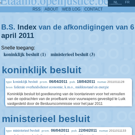
^
-
NL
FR
RSS
ABOUT
WEB LOG
CONTACT
B.S.
Index
van de afkondigingen van 6
april
2011
Snelle toegang:
koninklijk besluit (1)
ministerieel besluit (3)
koninklijk besluit
koninklijk besluit
06/04/2011
18/04/2011
2011011128
type
prom.
pub.
numac
federale overheidsdienst economie, k.m.o., middenstand en energie
bron
Koninklijk besluit tot goedkeuring van de loontarieven voor het vervullen
van de opdrachten van de proefbank voor vuurwapens gevestigd te Luik
vastgesteld door de Bestuurscommissie voor het jaar 2011
ministerieel besluit
ministerieel besluit
06/04/2011
22/04/2011
2011011133
type
prom.
pub.
numac