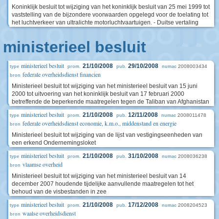
Koninklijk besluit tot wijziging van het koninklijk besluit van 25 mei 1999 tot
vaststelling van de bijzondere voorwaarden opgelegd voor de toelating tot
het luchtverkeer van ultralichte motorluchtvaartuigen. - Duitse vertaling
ministerieel besluit
ministerieel besluit
21/10/2008
29/10/2008
2008003434
type
prom.
pub.
numac
federale overheidsdienst financien
bron
Ministerieel besluit tot wijziging van het ministerieel besluit van 15 juni
2000 tot uitvoering van het koninklijk besluit van 17 februari 2000
betreffende de beperkende maatregelen tegen de Taliban van Afghanistan
ministerieel besluit
21/10/2008
12/11/2008
2008011478
type
prom.
pub.
numac
federale overheidsdienst economie, k.m.o., middenstand en energie
bron
Ministerieel besluit tot wijziging van de lijst van vestigingseenheden van
een erkend Ondernemingsloket
ministerieel besluit
21/10/2008
31/10/2008
2008036238
type
prom.
pub.
numac
vlaamse overheid
bron
Ministerieel besluit tot wijziging van het ministerieel besluit van 14
december 2007 houdende tijdelijke aanvullende maatregelen tot het
behoud van de visbestanden in zee
ministerieel besluit
21/10/2008
17/12/2008
2008204523
type
prom.
pub.
numac
waalse overheidsdienst
bron