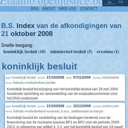
^
-
NL
FR
RSS
ABOUT
WEB LOG
CONTACT
B.S.
Index
van de afkondigingen van
21
oktober
2008
Snelle toegang:
koninklijk besluit (10)
ministerieel besluit (5)
erratum (1)
koninklijk besluit
koninklijk besluit
21/10/2008
07/11/2008
2008009899
type
prom.
pub.
numac
federale overheidsdienst justitie
bron
Koninklijk besluit tot wijziging van het koninklijk besluit van 28 mei 2004
houdende oprichting en samenstelling van de evaluatiecommissie voor
het DNA-onderzoek
koninklijk besluit
21/10/2008
22/12/2008
2008011492
type
prom.
pub.
numac
federale overheidsdienst economie, k.m.o., middenstand en energie
bron
Koninklijk besluit ter vaststelling van de bedragen bestemd voor de
financiering van de nucleaire passiva BP1 en BP2 voor de periode 2009-
2013, in uitvoering van artikel 4, § 2, van het koninklijk besluit van 24 maart