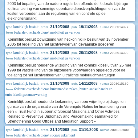
2003 tot bepaling van de nadere regels betreffende de federale bijdrage
tot financiering van sommige openbare dienstverplichtingen en van de
kosten verbonden aan de regulering van en controle op de
elektriciteitsmarkt
koninklijk besluit
21/10/2008
19/11/2008
2008014327
type
prom.
pub.
numac
federale overheidsdienst mobiliteit en vervoer
bron
Koninklijk besluit tot wijziging van het koninklijk besluit van 18 november
2005 tot regeling van het luchtvervoer van gevaarlijke goederen
koninklijk besluit
21/10/2008
20/11/2008
2008014329
type
prom.
pub.
numac
federale overheidsdienst mobiliteit en vervoer
bron
Koninklijk besluit houdende wijziging van het koninklijk besluit van 25 mei
1999 tot vaststelling van de bijzondere voorwaarden opgelegd voor de
toelating tot het luchtverkeer van ultralichte motorluchtvaartuigen
koninklijk besluit
21/10/2008
14/11/2008
2008015180
type
prom.
pub.
numac
federale overheidsdienst buitenlandse zaken, buitenlandse handel en
bron
ontwikkelingssamenwerking
Koninklijk besluit houdende toekenning van een vrijwillige bijdrage ten
gunste van de organisatie van de Verenigde Naties ter financiering van
een « Trust Fund in support of Special Missions and Other Activities
Related to Preventive Diplomacy and Peacemaking earmarked for
Strengthening Good Offices and Mediation Support »
koninklijk besluit
21/10/2008
31/10/2008
2008022600
type
prom.
pub.
numac
federale overheidsdienst sociale zekerheid
bron