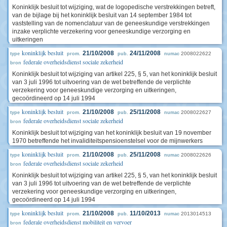
Koninklijk besluit tot wijziging, wat de logopedische verstrekkingen betreft,
van de bijlage bij het koninklijk besluit van 14 september 1984 tot
vaststelling van de nomenclatuur van de geneeskundige verstrekkingen
inzake verplichte verzekering voor geneeskundige verzorging en
uitkeringen
koninklijk besluit
21/10/2008
24/11/2008
2008022622
type
prom.
pub.
numac
federale overheidsdienst sociale zekerheid
bron
Koninklijk besluit tot wijziging van artikel 225, § 5, van het koninklijk besluit
van 3 juli 1996 tot uitvoering van de wet betreffende de verplichte
verzekering voor geneeskundige verzorging en uitkeringen,
gecoördineerd op 14 juli 1994
koninklijk besluit
21/10/2008
25/11/2008
2008022627
type
prom.
pub.
numac
federale overheidsdienst sociale zekerheid
bron
Koninklijk besluit tot wijziging van het koninklijk besluit van 19 november
1970 betreffende het invaliditeitspensioenstelsel voor de mijnwerkers
koninklijk besluit
21/10/2008
25/11/2008
2008022626
type
prom.
pub.
numac
federale overheidsdienst sociale zekerheid
bron
Koninklijk besluit tot wijziging van artikel 225, § 5, van het koninklijk besluit
van 3 juli 1996 tot uitvoering van de wet betreffende de verplichte
verzekering voor geneeskundige verzorging en uitkeringen,
gecoördineerd op 14 juli 1994
koninklijk besluit
21/10/2008
11/10/2013
2013014513
type
prom.
pub.
numac
federale overheidsdienst mobiliteit en vervoer
bron