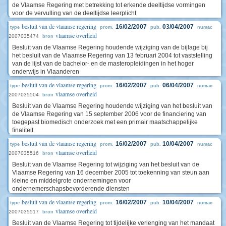
de Vlaamse Regering met betrekking tot erkende deeltijdse vormingen
voor de vervulling van de deeltijdse leerplicht
besluit van de vlaamse regering
16/02/2007
03/04/2007
type
prom.
pub.
numac
vlaamse overheid
2007035474
bron
Besluit van de Vlaamse Regering houdende wijziging van de bijlage bij
het besluit van de Vlaamse Regering van 13 februari 2004 tot vaststelling
van de lijst van de bachelor- en de masteropleidingen in het hoger
onderwijs in Vlaanderen
besluit van de vlaamse regering
16/02/2007
06/04/2007
type
prom.
pub.
numac
vlaamse overheid
2007035504
bron
Besluit van de Vlaamse Regering houdende wijziging van het besluit van
de Vlaamse Regering van 15 september 2006 voor de financiering van
toegepast biomedisch onderzoek met een primair maatschappelijke
finaliteit
besluit van de vlaamse regering
16/02/2007
10/04/2007
type
prom.
pub.
numac
vlaamse overheid
2007035516
bron
Besluit van de Vlaamse Regering tot wijziging van het besluit van de
Vlaamse Regering van 16 december 2005 tot toekenning van steun aan
kleine en middelgrote ondernemingen voor
ondernemerschapsbevorderende diensten
besluit van de vlaamse regering
16/02/2007
10/04/2007
type
prom.
pub.
numac
vlaamse overheid
2007035517
bron
Besluit van de Vlaamse Regering tot tijdelijke verlenging van het mandaat