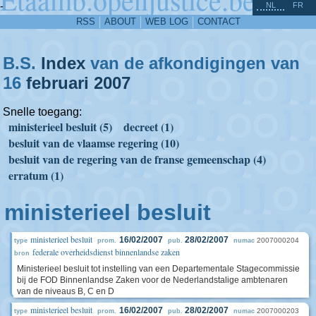
^
-
NL
FR
RSS
ABOUT
WEB LOG
CONTACT
B.S.
Index
van de afkondigingen van
16
februari
2007
Snelle toegang:
ministerieel besluit (5)
decreet (1)
besluit van de vlaamse regering (10)
besluit van de regering van de franse gemeenschap (4)
erratum (1)
ministerieel besluit
ministerieel besluit
16/02/2007
28/02/2007
2007000204
type
prom.
pub.
numac
federale overheidsdienst binnenlandse zaken
bron
Ministerieel besluit tot instelling van een Departementale Stagecommissie
bij de FOD Binnenlandse Zaken voor de Nederlandstalige ambtenaren
van de niveaus B, C en D
ministerieel besluit
16/02/2007
28/02/2007
2007000203
type
prom.
pub.
numac