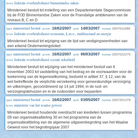
federale overheidsdienst binnenlandse zaken
bron
Ministerieel besluit tot instelling van een Departementale Stagecommissie
bij de FOD Binnenlandse Zaken voor de Franstalige ambtenaren van de
niveaus B, C en D
ministerieel besluit
16/02/2007
14/03/2007
2007011086
type
prom.
pub.
numac
federale overheidsdienst economie, k.m.o., middenstand en energie
bron
Ministerieel besluit tot wijziging van de lijst van vestigingseenheden van
een erkend Ondernemingsloket
ministerieel besluit
16/02/2007
06/03/2007
2007022275
type
prom.
pub.
numac
federale overheidsdienst sociale zekerheid
bron
Ministerieel besluit tot wijziging van het ministerieel besluit van 6
november 2003 tot vaststelling van het bedrag en de voorwaarden voor de
toekenning van de tegemoetkoming, bedoeld in artikel 37, § 12, van de
wet betreffende de verplichte verzekering voor geneeskundige verzorging
en uitkeringen, gecoördineerd op 14 juli 1994, in de rust- en
verzorgingstehuizen en in de rustoorden voor bejaarden
ministerieel besluit
16/02/2007
03/05/2007
2007201379
type
prom.
pub.
numac
ministerie van het waalse gewest
bron
Ministerieel besluit houdende overdracht van kredieten tussen programma
09 van organisatieafdeling 30 en het programma van de
organisatieafdeling van de algemene uitgavenbegroting van het Waalse
Gewest voor het begrotingsjaar 2007