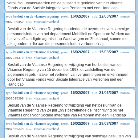
verblijfsduurvoorwaarden om de bijstand te genieten van het Vlaams
Fonds voor de Sociale Integratie van Personen met een Handicap
besluit van de vlaamse regering
16/02/2007
12/03/2007
type
prom.
pub.
numac
vlaamse overheid
2007035352
bron
Besluit van de Vlaamse Regering houdende de overdracht van sommige
personeelsleden van het departement Mobiliteit en Openbare Werken aan
het verzelfstandigde agentschap Waterwegen en Zeekanaal, samen met
alle goederen die aan die personeelsleden verbonden zijn
besluit van de vlaamse regering
16/02/2007
15/03/2007
type
prom.
pub.
numac
vlaamse overheid
2007035379
bron
Besluit van de Vlaamse Regering tot wijziging van het besluit van de
Vlaamse Regering van 15 december 1993 tot vaststelling van de
algemene regels inzake het verlenen van vergunningen en erkenningen
door het Vlaams Fonds voor Sociale Integratie van Personen met een
Handicap
besluit van de vlaamse regering
16/02/2007
21/03/2007
type
prom.
pub.
numac
vlaamse overheid
2007035399
bron
Besluit van de Vlaamse Regering tot wijziging van het besluit van de
Vlaamse Regering van 24 juli 1991 betreffende de inschrijving bij het
Vlaams Fonds voor Sociale Integratie van Personen met een Handicap
besluit van de vlaamse regering
16/02/2007
29/03/2007
type
prom.
pub.
numac
vlaamse overheid
2007035443
bron
Besluit van de Vlaamse Regering tot wijziging van sommige besluiten van