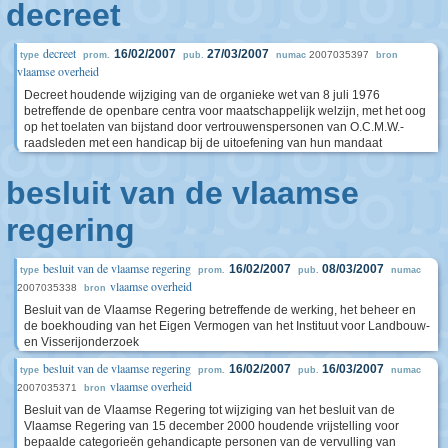
decreet
decreet
16/02/2007
27/03/2007
2007035397
type
prom.
pub.
numac
bron
vlaamse overheid
Decreet houdende wijziging van de organieke wet van 8 juli 1976
betreffende de openbare centra voor maatschappelijk welzijn, met het oog
op het toelaten van bijstand door vertrouwenspersonen van O.C.M.W.-
raadsleden met een handicap bij de uitoefening van hun mandaat
besluit van de vlaamse
regering
besluit van de vlaamse regering
16/02/2007
08/03/2007
type
prom.
pub.
numac
vlaamse overheid
2007035338
bron
Besluit van de Vlaamse Regering betreffende de werking, het beheer en
de boekhouding van het Eigen Vermogen van het Instituut voor Landbouw-
en Visserijonderzoek
besluit van de vlaamse regering
16/02/2007
16/03/2007
type
prom.
pub.
numac
vlaamse overheid
2007035371
bron
Besluit van de Vlaamse Regering tot wijziging van het besluit van de
Vlaamse Regering van 15 december 2000 houdende vrijstelling voor
bepaalde categorieën gehandicapte personen van de vervulling van