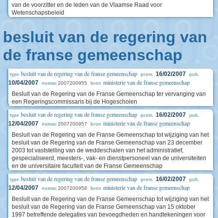
van de voorzitter en de leden van de Vlaamse Raad voor
Wetenschapsbeleid
besluit van de regering van
de franse gemeenschap
besluit van de regering van de franse gemeenschap
16/02/2007
type
prom.
pub.
ministerie van de franse gemeenschap
10/04/2007
2007200955
numac
bron
Besluit van de Regering van de Franse Gemeenschap ter vervanging van
een Regeringscommissaris bij de Hogescholen
besluit van de regering van de franse gemeenschap
16/02/2007
type
prom.
pub.
ministerie van de franse gemeenschap
12/04/2007
2007200957
numac
bron
Besluit van de Regering van de Franse Gemeenschap tot wijziging van het
besluit van de Regering van de Franse Gemeenschap van 23 december
2003 tot vaststelling van de weddeschalen van het administratief,
gespecialiseerd, meesters-, vak- en dienstpersoneel van de universiteiten
en de universitaire faculteit van de Franse Gemeenschap
besluit van de regering van de franse gemeenschap
16/02/2007
type
prom.
pub.
ministerie van de franse gemeenschap
12/04/2007
2007200958
numac
bron
Besluit van de Regering van de Franse Gemeenschap tot wijziging van het
besluit van de Regering van de Franse Gemeenschap van 15 oktober
1997 betreffende delegaties van bevoegdheden en handtekeningen voor