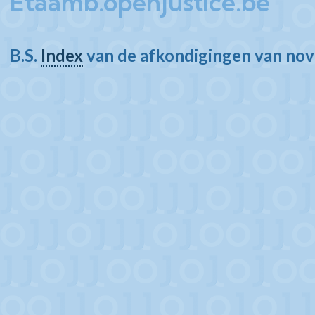
Etaamb.openjustice.be
B.S.
Index
van de afkondigingen van n