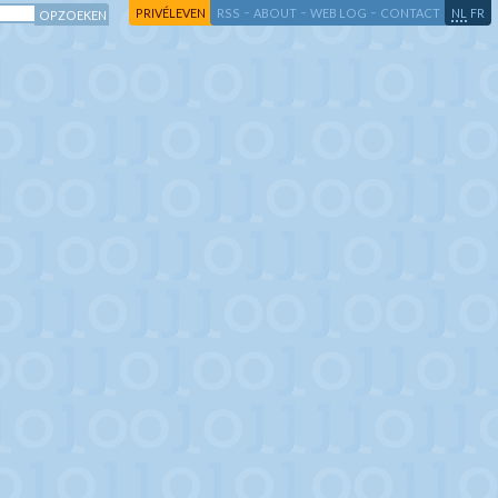
-
-
-
-
PRIVÉLEVEN
RSS
ABOUT
WEB LOG
CONTACT
NL
FR