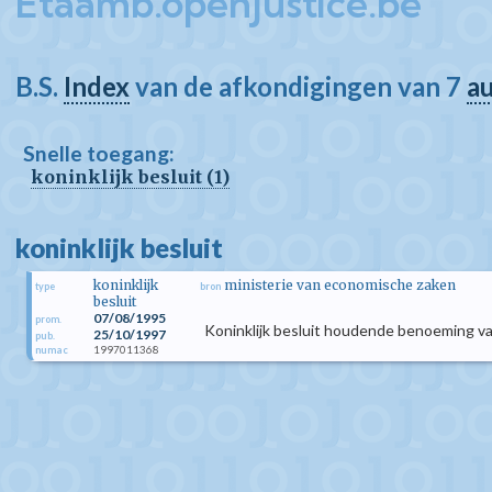
Etaamb.openjustice.be
B.S.
Index
van de afkondigingen van 7
a
Snelle toegang:
koninklijk besluit (1)
koninklijk besluit
koninklijk
ministerie van economische zaken
type
bron
besluit
07/08/1995
prom.
Koninklijk besluit houdende benoeming va
25/10/1997
pub.
1997011368
numac