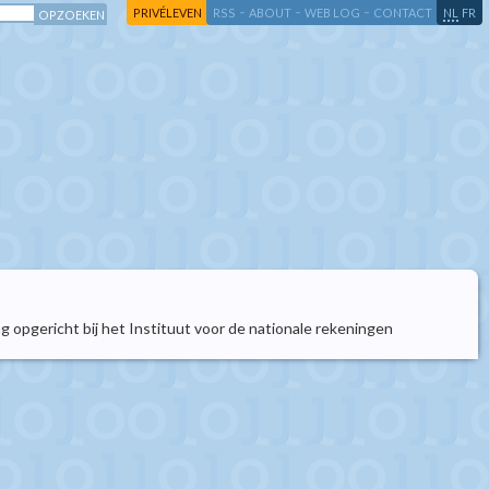
-
-
-
-
PRIVÉLEVEN
RSS
ABOUT
WEB LOG
CONTACT
NL
FR
opgericht bij het Instituut voor de nationale rekeningen