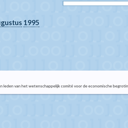
ugustus
1995
n leden van het wetenschappelijk comité voor de economische begroting 