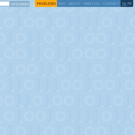
-
-
-
-
PRIVÉLEVEN
RSS
ABOUT
WEB LOG
CONTACT
NL
FR