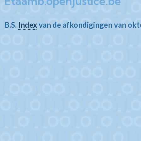
Etaamb.openjustice.be
B.S.
Index
van de afkondigingen van ok