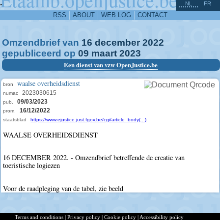
^
-
NL
FR
RSS
ABOUT
WEB LOG
CONTACT
Omzendbrief van
16
december
2022
gepubliceerd op
09
maart
2023
Een dienst van vzw OpenJustice.be
waalse overheidsdienst
bron
2023030615
numac
09/03/2023
pub.
16/12/2022
prom.
staatsblad
https://www.ejustice.just.fgov.be/cgi/article_body(...)
WAALSE OVERHEIDSDIENST
16 DECEMBER 2022. - Omzendbrief betreffende de creatie van
toeristische logiezen
Voor de raadpleging van de tabel, zie beeld
Terms and conditions
|
Privacy policy
|
Cookie policy
|
Accessibility policy