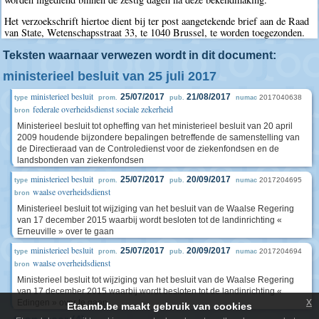
Het verzoekschrift hiertoe dient bij ter post aangetekende brief aan de Raad
van State, Wetenschapsstraat 33, te 1040 Brussel, te worden toegezonden.
Teksten waarnaar verwezen wordt in dit document:
ministerieel besluit van 25 juli 2017
ministerieel besluit
25/07/2017
21/08/2017
2017040638
type
prom.
pub.
numac
federale overheidsdienst sociale zekerheid
bron
Ministerieel besluit tot opheffing van het ministerieel besluit van 20 april
2009 houdende bijzondere bepalingen betreffende de samenstelling van
de Directieraad van de Controledienst voor de ziekenfondsen en de
landsbonden van ziekenfondsen
ministerieel besluit
25/07/2017
20/09/2017
2017204695
type
prom.
pub.
numac
waalse overheidsdienst
bron
Ministerieel besluit tot wijziging van het besluit van de Waalse Regering
van 17 december 2015 waarbij wordt besloten tot de landinrichting «
Erneuville » over te gaan
ministerieel besluit
25/07/2017
20/09/2017
2017204694
type
prom.
pub.
numac
waalse overheidsdienst
bron
Ministerieel besluit tot wijziging van het besluit van de Waalse Regering
van 17 december 2015 waarbij wordt besloten tot de landinrichting «
x
Edingen » over te gaan
Etaamb.be maakt gebruik van cookies