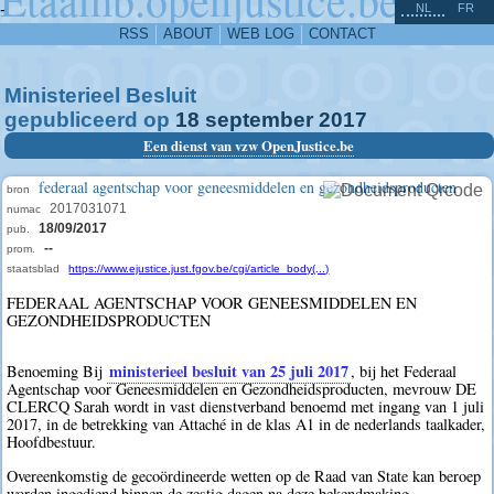
^
-
NL
FR
RSS
ABOUT
WEB LOG
CONTACT
Ministerieel Besluit
gepubliceerd op
18
september
2017
Een dienst van vzw OpenJustice.be
federaal agentschap voor geneesmiddelen en gezondheidsproducten
bron
2017031071
numac
18/09/2017
pub.
--
prom.
staatsblad
https://www.ejustice.just.fgov.be/cgi/article_body(...)
FEDERAAL AGENTSCHAP VOOR GENEESMIDDELEN EN
GEZONDHEIDSPRODUCTEN
ministerieel besluit van 25 juli 2017
Benoeming Bij
, bij het Federaal
Agentschap voor Geneesmiddelen en Gezondheidsproducten, mevrouw DE
CLERCQ Sarah wordt in vast dienstverband benoemd met ingang van 1 juli
2017, in de betrekking van Attaché in de klas A1 in de nederlands taalkader,
Hoofdbestuur.
Overeenkomstig de gecoördineerde wetten op de Raad van State kan beroep
worden ingediend binnen de zestig dagen na deze bekendmaking.