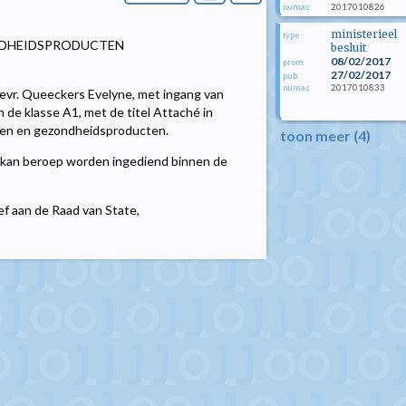
2017010826
numac
ministerieel
type
NDHEIDSPRODUCTEN
besluit
08/02/2017
prom.
27/02/2017
pub.
2017010833
numac
vr. Queeckers Evelyne, met ingang van
 de klasse A1, met de titel Attaché in
elen en gezondheidsproducten.
toon meer (4)
kan beroep worden ingediend binnen de
ef aan de Raad van State,