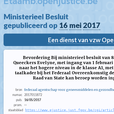
Etaamb.openjustice.be
Ministerieel Besluit  
gepubliceerd op 
16
mei
2017
Een dienst van vzw Ope
Bevordering Bij ministerieel besluit van 8
Queeckers Evelyne, met ingang van 1 februari
naar het hogere niveau in de klasse A1, met 
taalkader bij het Federaal Overeenkomstig d
Raad van State kan beroep worden inge
bron
federaal agentschap voor geneesmiddelen en gezondh
numac
2017011872
pub.
16/05/2017
prom.
--
staatsblad
https://www.ejustice.just.fgov.be/cgi/artic