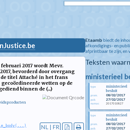
Etaamb
biedt de inho
nJustice.be
afkondigings- en publ
afprintbaar te zijn, en 
Teksten waarn
 februari 2017 wordt Mevr.
 2017, bevorderd door overgang
ministerieel b
de titel Attaché in het frans
e gecoördineerde wetten op de
ministerieel
type
diend binnen de (...)
besluit
08/02/2017
prom.
27/02/2017
pub.
eidsproducten
2017010827
numac
ministerieel
type
besluit
08/02/2017
prom.
le_body(...)
NL | FR
27/02/2017
pub.