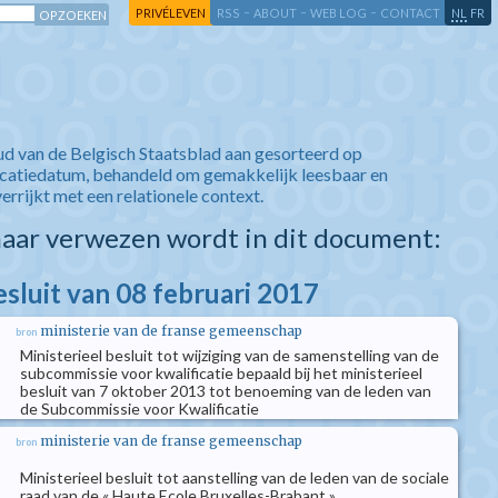
-
-
-
-
PRIVÉLEVEN
RSS
ABOUT
WEB LOG
CONTACT
NL
FR
ud van de Belgisch Staatsblad aan gesorteerd op
icatiedatum, behandeld om gemakkelijk leesbaar en
verrijkt met een relationele context.
aar verwezen wordt in dit document:
esluit van 08 februari 2017
ministerie van de franse gemeenschap
bron
Ministerieel besluit tot wijziging van de samenstelling van de
subcommissie voor kwalificatie bepaald bij het ministerieel
besluit van 7 oktober 2013 tot benoeming van de leden van
de Subcommissie voor Kwalificatie
ministerie van de franse gemeenschap
bron
Ministerieel besluit tot aanstelling van de leden van de sociale
raad van de « Haute Ecole Bruxelles-Brabant »