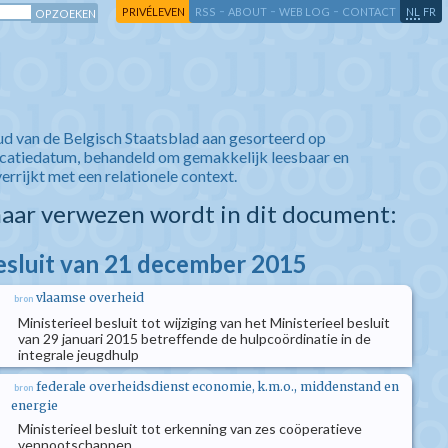
-
-
-
-
PRIVÉLEVEN
RSS
ABOUT
WEB LOG
CONTACT
NL
FR
ud van de Belgisch Staatsblad aan gesorteerd op
icatiedatum, behandeld om gemakkelijk leesbaar en
verrijkt met een relationele context.
aar verwezen wordt in dit document:
besluit van 21 december 2015
vlaamse overheid
bron
Ministerieel besluit tot wijziging van het Ministerieel besluit
van 29 januari 2015 betreffende de hulpcoördinatie in de
integrale jeugdhulp
federale overheidsdienst economie, k.m.o., middenstand en
bron
energie
Ministerieel besluit tot erkenning van zes coöperatieve
vennootschappen