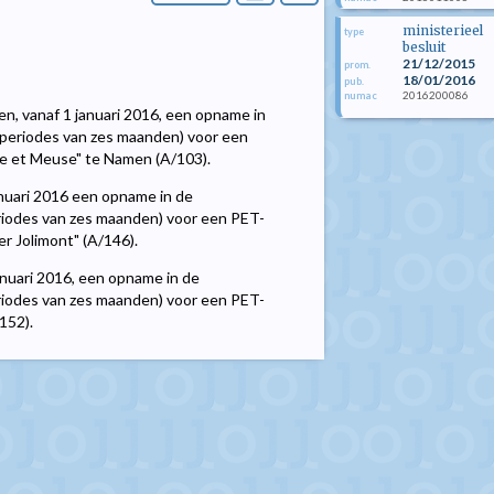
ministerieel
type
besluit
21/12/2015
prom.
18/01/2016
pub.
2016200086
numac
n, vanaf 1 januari 2016, een opname in
 periodes van zes maanden) voor een
 et Meuse" te Namen (A/103).
nuari 2016 een opname in de
riodes van zes maanden) voor een PET-
r Jolimont" (A/146).
anuari 2016, een opname in de
riodes van zes maanden) voor een PET-
152).