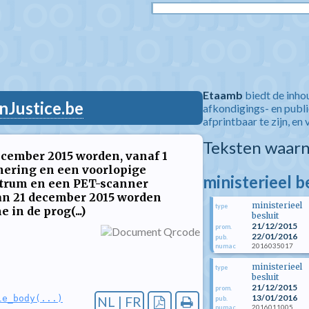
Etaamb
biedt de inho
nJustice.be
afkondigings- en publ
afprintbaar te zijn, en 
Teksten waarn
ecember 2015 worden, vanaf 1
mering en een voorlopige
ministerieel 
ntrum en een PET-scanner
 van 21 december 2015 worden
ministerieel
type
 in de prog(...)
besluit
21/12/2015
prom.
22/01/2016
pub.
2016035017
numac
ministerieel
type
besluit
21/12/2015
prom.
13/01/2016
le_body(...)
NL | FR
pub.
2016011005
numac