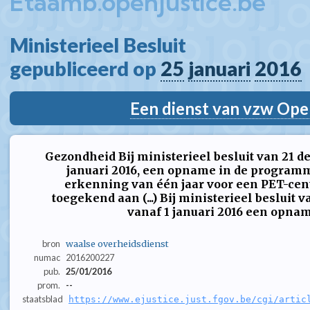
Etaamb.openjustice.be
Ministerieel Besluit  
gepubliceerd op 
25
januari
2016
Een dienst van vzw Ope
Gezondheid Bij ministerieel besluit van 21 d
januari 2016, een opname in de program
erkenning van één jaar voor een PET-ce
toegekend aan (...) Bij ministerieel besluit
vanaf 1 januari 2016 een opname
bron
waalse overheidsdienst
numac
2016200227
pub.
25/01/2016
prom.
--
staatsblad
https://www.ejustice.just.fgov.be/cgi/artic