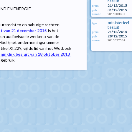
besluit
21/12/2015
prom.
AND EN ENERGIE
31/12/2015
pub.
2015003485
numac
ministerieel
type
ursrechten en naburige rechten. -
besluit
uit van 21 december 2015
is het
21/12/2015
prom.
28/12/2015
an audiovisuele werken » van de
pub.
2015022584
numac
Auvibel (met ondernemingsnummer
kel XI.229, vijfde lid van het Wetboek
ninklijk besluit van 18 oktober 2013
 gebruik.