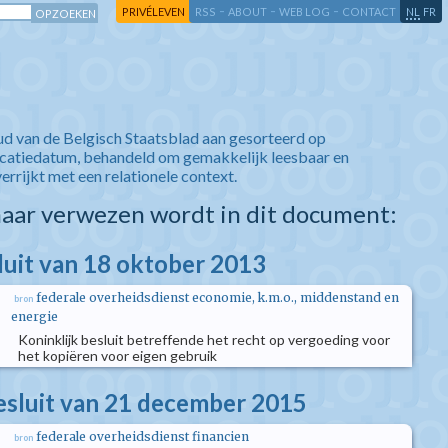
-
-
-
-
PRIVÉLEVEN
RSS
ABOUT
WEB LOG
CONTACT
NL
FR
ud van de Belgisch Staatsblad aan gesorteerd op
icatiedatum, behandeld om gemakkelijk leesbaar en
verrijkt met een relationele context.
aar verwezen wordt in dit document:
sluit van 18 oktober 2013
federale overheidsdienst economie, k.m.o., middenstand en
bron
energie
Koninklijk besluit betreffende het recht op vergoeding voor
het kopiëren voor eigen gebruik
besluit van 21 december 2015
federale overheidsdienst financien
bron