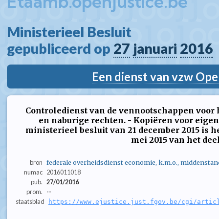
Etaamb.openjustice.be
Ministerieel Besluit  
gepubliceerd op 
27
januari
2016
Een dienst van vzw Ope
Controledienst van de vennootschappen voor 
en naburige rechten. - Kopiëren voor eigen
ministerieel besluit van 21 december 2015 is 
mei 2015 van het deel
bron
federale overheidsdienst economie, k.m.o., middenstan
numac
2016011018
pub.
27/01/2016
prom.
--
staatsblad
https://www.ejustice.just.fgov.be/cgi/artic