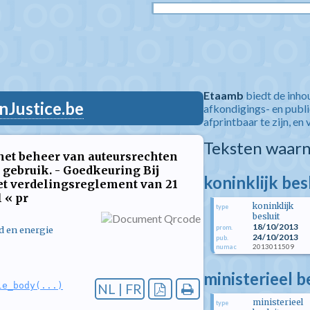
Etaamb
biedt de inho
nJustice.be
afkondigings- en publ
afprintbaar te zijn, en 
Teksten waarn
het beheer van auteursrechten
 gebruik. - Goedkeuring Bij
koninklijk be
het verdelingsreglement van 21
 « pr
koninklijk
type
besluit
18/10/2013
prom.
d en energie
24/10/2013
pub.
2013011509
numac
ministerieel 
le_body(...)
NL | FR
ministerieel
type