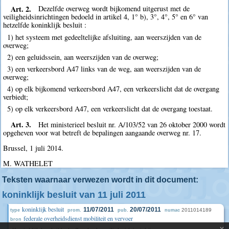
Art. 2.
Dezelfde overweg wordt bijkomend uitgerust met de
veiligheidsinrichtingen bedoeld in artikel 4, 1° b), 3°, 4°, 5° en 6° van
hetzelfde koninklijk besluit :
1) het systeem met gedeeltelijke afsluiting, aan weerszijden van de
overweg;
2) een geluidssein, aan weerszijden van de overweg;
3) een verkeersbord A47 links van de weg, aan weerszijden van de
overweg;
4) op elk bijkomend verkeersbord A47, een verkeerslicht dat de overgang
verbiedt;
5) op elk verkeersbord A47, een verkeerslicht dat de overgang toestaat.
Art. 3.
Het ministerieel besluit nr. A/103/52 van 26 oktober 2000 wordt
opgeheven voor wat betreft de bepalingen aangaande overweg nr. 17.
Brussel, 1 juli 2014.
M. WATHELET
Teksten waarnaar verwezen wordt in dit document:
koninklijk besluit van 11 juli 2011
koninklijk besluit
11/07/2011
20/07/2011
2011014189
type
prom.
pub.
numac
federale overheidsdienst mobiliteit en vervoer
bron
x