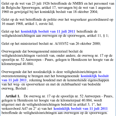
Gelet op de wet van 23 juli 1926 betreffende de NMBS en het personeel van
de Belgische Spoorwegen, artikel 17, vervangen bij de wet van 1 augustus
1960 en gewijzigd bij het koninklijk besluit van 18 oktober 2004;
Gelet op de wet betreffende de politie over het wegverkeer gecoördineerd op
16 maart 1968, artikel 1, eerste lid;
koninklijk besluit van 11 juli 2011
Gelet op het
betreffende de
veiligheidsinrichtingen aan overwegen op de spoorwegen, artikel 11, § 1;
Gelet op het ministerieel besluit nr. A/103/52 van 26 oktober 2000;
Overwegende dat bovengenoemd ministerieel besluit de
veiligheidsinrichtingen vaststelt van, onder andere, de overweg nr. 17 op de
spoorlijn nr. 52 Antwerpen - Puurs, gelegen te Hemiksem ter hoogte van de
kilometerpaal 40.884;
Overwegende dat het noodzakelijk is deze veiligheidsinrichtingen in
koninklijk besluit
overeenstemming te brengen met het bovengenoemde
van 11 juli 2011
, rekening houdend met de kenmerkende eigenschappen
van het weg- en spoorverkeer en met de zichtbaarheid van bedoelde
overweg, Besluit :
Artikel 1.
De overweg nr. 17 op de spoorlijn nr. 52 Antwerpen - Puurs,
gelegen te Hemiksem ter hoogte van de kilometerpaal 40.884, wordt
uitgerust met de veiligheidsinrichtingen bedoeld in artikel 3, 1°, het
koninklijk besluit van 11 juli 2011
verkeersbord A47 en 2° a) van het
betreffende de veiligheidsinrichtingen aan overwegen op de spoorwegen.