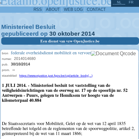
^
-
NL
FR
RSS
ABOUT
WEB LOG
CONTACT
Ministerieel Besluit
gepubliceerd op
30
oktober
2014
Een dienst van vzw OpenJustice.be
federale overheidsdienst mobiliteit en vervoer
bron
2014014680
numac
30/10/2014
pub.
--
prom.
staatsblad
https://www.ejustice.just.fgov.be/cgi/article_body(...)
1 JULI 2014. - Ministerieel besluit tot vaststelling van de
veiligheidsinrichtingen van de overweg nr. 17 op de spoorlijn nr. 52
Antwerpen - Puurs, gelegen te Hemiksem ter hoogte van de
kilometerpaal 40.884
De Staatssecretaris voor Mobiliteit, Gelet op de wet van 12 april 1835
betreffende het tolgeld en de reglementen van de spoorwegpolitie, artikel 2,
geïnterpreteerd bij de wet van 11 maart 1866;