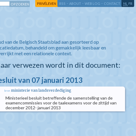
-
-
-
-
PRIVÉLEVEN
RSS
ABOUT
WEB LOG
CONTACT
NL
FR
ud van de Belgisch Staatsblad aan gesorteerd op
icatiedatum, behandeld om gemakkelijk leesbaar en
verrijkt met een relationele context.
aar verwezen wordt in dit document:
esluit van 07 januari 2013
ministerie van landsverdediging
bron
Ministerieel besluit betreffende de samenstelling van de
examencommissies voor de taalexamens voor de zittijd van
december 2012- januari 2013