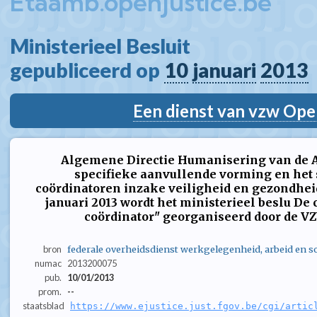
Etaamb.openjustice.be
Ministerieel Besluit  
gepubliceerd op 
10
januari
2013
Een dienst van vzw Ope
Algemene Directie Humanisering van de A
specifieke aanvullende vorming en het
coördinatoren inzake veiligheid en gezondheid 
januari 2013 wordt het ministerieel beslu De
coördinator" georganiseerd door de VZW 
bron
federale overheidsdienst werkgelegenheid, arbeid en so
numac
2013200075
pub.
10/01/2013
prom.
--
staatsblad
https://www.ejustice.just.fgov.be/cgi/artic