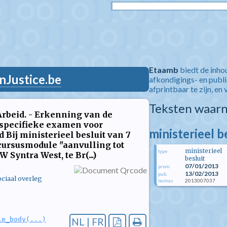
Etaamb
biedt de inho
nJustice.be
afkondigings- en publ
afprintbaar te zijn, en 
Teksten waarn
rbeid. - Erkenning van de
 specifieke examen voor
ministerieel b
Bij ministerieel besluit van 7
 cursusmodule "aanvulling tot
ministerieel
type
Syntra West, te Br(...)
besluit
07/01/2013
prom.
13/02/2013
pub.
ciaal overleg
2013007037
numac
le_body(...)
NL | FR