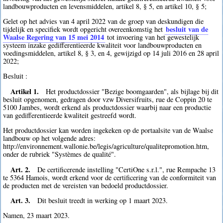
landbouwproducten en levensmiddelen, artikel 8, § 5, en artikel 10, § 5;
Gelet op het advies van 4 april 2022 van de groep van deskundigen die
besluit van de
tijdelijk en specifiek wordt opgericht overeenkomstig het
Waalse Regering van 15 mei 2014
tot invoering van het gewestelijk
systeem inzake gedifferentieerde kwaliteit voor landbouwproducten en
voedingsmiddelen, artikel 8, § 3, en 4, gewijzigd op 14 juli 2016 en 28 april
2022;
Besluit :
Artikel 1.
Het productdossier "Bezige boomgaarden", als bijlage bij dit
besluit opgenomen, gedragen door vzw Diversifruits, rue de Coppin 20 te
5100 Jambes, wordt erkend als productdossier waarbij naar een productie
van gedifferentieerde kwaliteit gestreefd wordt.
Het productdossier kan worden ingekeken op de portaalsite van de Waalse
landbouw op het volgende adres:
http://environnement.wallonie.be/legis/agriculture/qualitepromotion.htm,
onder de rubriek "Systèmes de qualité".
Art. 2.
De certificerende instelling "CertiOne s.r.l.", rue Rempache 13
te 5364 Hamois, wordt erkend voor de certificering van de conformiteit van
de producten met de vereisten van bedoeld productdossier.
Art. 3.
Dit besluit treedt in werking op 1 maart 2023.
Namen, 23 maart 2023.