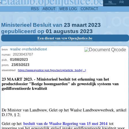
^
-
NL
FR
RSS
ABOUT
WEB LOG
CONTACT
Ministerieel Besluit van
23
maart
2023
gepubliceerd op
01
augustus
2023
Een dienst van vzw OpenJustice.be
waalse overheidsdienst
bron
2023043707
numac
01/08/2023
pub.
23/03/2023
prom.
staatsblad
https://www.ejustice.just.fgov.be/cgi/article_body(...)
23 MAART 2023. - Ministerieel besluit tot erkenning van het
productdossier "Bezige boomgaarden" als gewestelijk systeem van
gedifferentieerde kwaliteit
De Minister van Landbouw, Gelet op het Waalse Landbouwwetboek, artikel
D.179, § 2;
besluit van de Waalse Regering van 15 mei 2014
Gelet op het
tot
invoering van het gewestelijk stelsel inzake gedifferentieerde kwaliteit voor