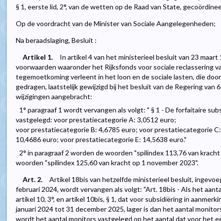
§ 1, eerste lid, 2°, van de wetten op de Raad van State, gecoördine
Op de voordracht van de Minister van Sociale Aangelegenheden;
Na beraadslaging, Besluit :
Artikel 1.
In artikel 4 van het ministerieel besluit van 23 maart
voorwaarden waaronder het Rijksfonds voor sociale reclassering v
tegemoetkoming verleent in het loon en de sociale lasten, die d
gedragen, laatstelijk gewijzigd bij het besluit van de Regering van
wijzigingen aangebracht:
1° paragraaf 1 wordt vervangen als volgt: " § 1 - De forfaitaire subs
vastgelegd: voor prestatiecategorie A: 3,0512 euro;
voor prestatiecategorie B: 4,6785 euro; voor prestatiecategorie C:
10,4686 euro; voor prestatiecategorie E: 14,5638 euro."
2° in paragraaf 2 worden de woorden "spilindex 113,76 van krach
woorden "spilindex 125,60 van kracht op 1 november 2023".
Art. 2.
Artikel 18bis van hetzelfde ministerieel besluit, ingevoe
februari 2024, wordt vervangen als volgt: "Art. 18bis - Als het aa
artikel 10, 3°, en artikel 10bis, § 1, dat voor subsidiëring in aanme
januari 2024 tot 31 december 2025, lager is dan het aantal monitor
wordt het aantal monitors vastgelegd op het aantal dat voor het e