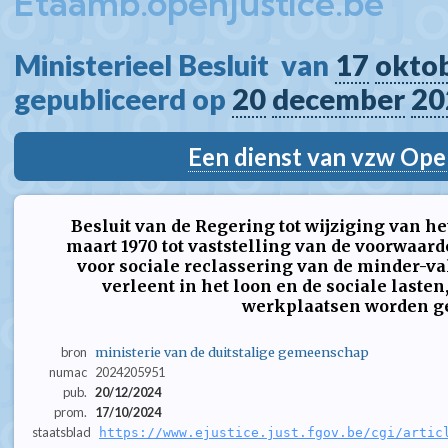
Etaamb.openjustice.be
Ministerieel Besluit  van 
17
okto
gepubliceerd op 
20
december
20
Een dienst van vzw Ope
Besluit van de Regering tot wijziging van he
maart 1970 tot vaststelling van de voorwaar
voor sociale reclassering van de minder-
verleent in het loon en de sociale laste
werkplaatsen worden g
bron
ministerie van de duitstalige gemeenschap
numac
2024205951
pub.
20/12/2024
prom.
17/10/2024
staatsblad
https://www.ejustice.just.fgov.be/cgi/artic