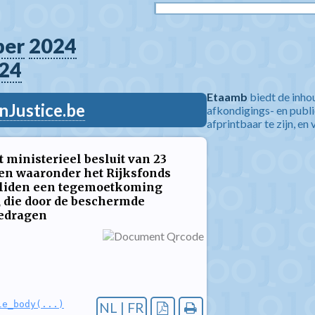
ber
2024
24
Etaamb
biedt de inho
nJustice.be
afkondigings- en publ
afprintbaar te zijn, en 
t ministerieel besluit van 23
den waaronder het Rijksfonds
validen een tegemoetkoming
n, die door de beschermde
edragen
le_body(...)
NL | FR