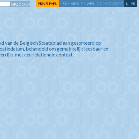
-
-
-
-
PRIVÉLEVEN
RSS
ABOUT
WEB LOG
CONTACT
NL
FR
ud van de Belgisch Staatsblad aan gesorteerd op
icatiedatum, behandeld om gemakkelijk leesbaar en
verrijkt met een relationele context.