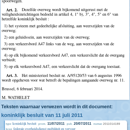
spoorwegen.
Art. 2.
Dezelfde overweg wordt bijkomend uitgerust met de
veiligheidsinrichtingen bedoeld in artikel 4, 1° b), 3°, 4°, 5° en 6° van
hetzelfde koninklijk besluit :
1) het systeem met gedeeltelijke afsluiting, aan weerszijden van de
overweg;
2) een geluidssein, aan weerszijden van de overweg;
3) een verkeersbord A47 links van de weg, aan weerszijden van de
overweg;
4) op elk bijkomend verkeersbord A47, een verkeerslicht dat de overgang
verbiedt;
5) op elk verkeersbord A47, een verkeerslicht dat de overgang toestaat.
Art. 3.
Het ministerieel besluit nr. A/95120/53 van 6 augustus 1996
wordt opgeheven voor wat betreft de bepalingen aangaande overweg nr. 11.
Brussel, 6 februari 2014.
M. WATHELET
Teksten waarnaar verwezen wordt in dit document:
koninklijk besluit van 11 juli 2011
koninklijk besluit
11/07/2011
20/07/2011
2011014189
type
prom.
pub.
numac
federale overheidsdienst mobiliteit en vervoer
bron