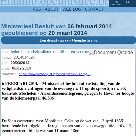
^
-
NL
FR
RSS
ABOUT
WEB LOG
CONTACT
Ministerieel Besluit van
06
februari
2014
gepubliceerd op
20
maart
2014
Een dienst van vzw OpenJustice.be
federale overheidsdienst mobiliteit en vervoer
bron
2014014097
numac
20/03/2014
pub.
06/02/2014
prom.
staatsblad
https://www.ejustice.just.fgov.be/cgi/article_body(...)
6 FEBRUARI 2014. - Ministerieel besluit tot vaststelling van de
veiligheidsinrichtingen van de overweg nr. 11 op de spoorlijn nr. 53,
baanvak Mechelen - Arrondissementsgrens, gelegen te Hever ter hoogte
van de kilometerpaal 46.306
De Staatssecretaris voor Mobiliteit, Gelet op de wet van 12 april 1835
betreffende het tolgeld en de reglementen van de spoorwegpolitie, artikel 2,
geïnterpreteerd bij de wet van 11 maart 1866;