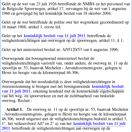
Gelet op de wet van 23 juli 1926 betreffende de NMBS en het personeel van
de Belgische Spoorwegen, artikel 17, vervangen bij de wet van 1 augustus
1960 en gewijzigd bij het koninklijk besluit van 18 oktober 2004;
Gelet op de wet betreffende de politie over het wegverkeer gecoördineerd op
16 maart 1968, artikel 1, eerste lid;
koninklijk besluit van 11 juli 2011
Gelet op het
betreffende de
veiligheidsinrichtingen aan overwegen op de spoorwegen, artikel 11, § 1;
Gelet op het ministerieel besluit nr. A/95120/53 van 6 augustus 1996;
Overwegende dat bovengenoemd ministerieel besluit de
veiligheidsinrichtingen vaststelt van, onder andere, de overweg nr. 11 op de
spoorlijn nr. 53, baanvak Mechelen - Arrondissementsgrens, gelegen te
Hever ter hoogte van de kilometerpaal 46.306;
Overwegende dat het noodzakelijk is deze veiligheidsinrichtingen in
koninklijk besluit
overeenstemming te brengen met het bovengenoemde
van 11 juli 2011
, rekening houdend met de kenmerkende eigenschappen
van het weg- en spoorverkeer en met de zichtbaarheid van bedoelde
overweg, Besluit :
Artikel 1.
De overweg nr. 11 op de spoorlijn nr. 53, baanvak Mechelen
- Arrondissementsgrens, gelegen te Hever ter hoogte van de kilometerpaal
46.306, wordt uitgerust met de veiligheidsinrichtingen bedoeld in artikel 3,
koninklijk besluit van 11 juli
1°, het verkeersbord A47 en 2° a) van het
2011
betreffende de veiligheidsinrichtingen aan overwegen op de