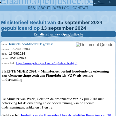
^
-
NL
FR
RSS
ABOUT
WEB LOG
CONTACT
Ministerieel Besluit van
05
september
2024
gepubliceerd op
13
september
2024
Een dienst van vzw OpenJustice.be
brussels hoofdstedelijk gewest
bron
2024008683
numac
13/09/2024
pub.
05/09/2024
prom.
staatsblad
https://www.ejustice.just.fgov.be/cgi/article_body(...)
5 SEPTEMBER 2024. - Ministerieel besluit houdende de erkenning
van Gemeenschapscentrum Pianofabriek VZW als sociale
onderneming
De Minister van Werk, Gelet op de ordonnantie van 23 juli 2018 met
betrekking tot de erkenning en de ondersteuning van de sociale
ondernemingen, artikelen 11 en 12;
besluit van de Brusselse Hoofdstedelijke Regering van 20
Gelet op het