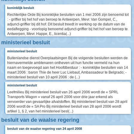
koninklijk besluit
Rechterlijke Orde Bij koninklijke besluiten van 1 mei 2006 zijn benoemd tot
: - griffier bij het hof van beroep te Antwerpen, Mevr. Van Gompel, C.,
adjunct-griffier bij dit hof. Dit besluit treedt in werking op de datum van de
eedaflegging - voorlopig benoemd adjunct-griffier bij het hof van beroep te
Antwerpen, Mevr. Happe, E., licentia(...)
ministerieel besluit
ministerieel besluit
Buitenlandse dienst Overplaatsingen Bij de volgende besluiten werden de
hiernavermelde ambtenaren ontheven uit hun functie vermeld na hun
naam en toegevoegd aan het Hoofdbestuur : - koninklijke besluiten van 14
maart 2006 : baron Thie de heer Luc Liebaut, Ambassadeur te Belgrado; -
ministerieel besluit van 10 april 2006 : de (...)
ministerieel besluit
Leefmilieu Bij ministerieel besluit van 26 april 2006 wordt de « SPRL
Transports Wagon » vanaf 26 april 2006 voor drie jaar erkend als
vervoerder van gevaarlijke afvalstoffen. Bij ministerieel besluit van 28 april
2006 wordt de « SA Pro Bij ministerieel besluit van 28 april 2006 wordt
artikel 1, § 2, van het ministerieel besl(...)
besluit van de waalse regering
besluit van de waalse regering van 24 april 2008