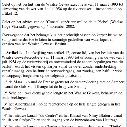
Gelet op het besluit van de Waalse Gewestexecutieve van 11 maart 1993 tot
uitvoering van de wet van 1 juli 1954 op de riviervisserij, inzonderheid op
artikel 12;
Gelet op het advies van de "Conseil supérieur wallon de la Pêche" (Waalse
Hoge Visraad), gegeven op 4 november 2002;
Overwegende dat het belangrijk is het nachtelijk vissen op karper bij wijze
van proef verder toe te laten in sommige gedeelten van waterlopen en
kanalen van het Waalse Gewest, Besluit :
Artikel 1.
In afwijking van artikel 12, eerste lid, van het besluit van de
Waalse Gewestexecutieve van 11 maart 1993 tot uitvoering van de wet van 1
juli 1954 op de riviervisserij en onverminderd de andere bepalingen van dit
besluit, wordt het vissen op karper vanaf de oever zonder onderbreking
vanaf dinsdag, een halfuur na zonsondergang, tot zondag, een halfuur vóór
zonsopgang, toegelaten op de volgende plaatsen :
1° de Maas : - vanaf de Franse grens tot de samenvloeiing met de Samber;
- vanaf de sluis van Tihange tot de brug van Seraing;
2° Schelde : over diens gehele lengte in het Waalse Gewest, behalve in de
onderbrekingen;
3° het Albertkanaal : op de rechteroever op de hele lengte gelegen in het
Waalse Gewest;
4° het nieuwe kanaal "du Centre" en het Kanaal van Nimy-Blaton : vanaf
de lift van Strépy-Thieu tot de ingang van de binnenhaven van Hautrage;
5° het nieuwe kanaal van Charleroi-Brussel : vanaf de sifon van "Tintia"