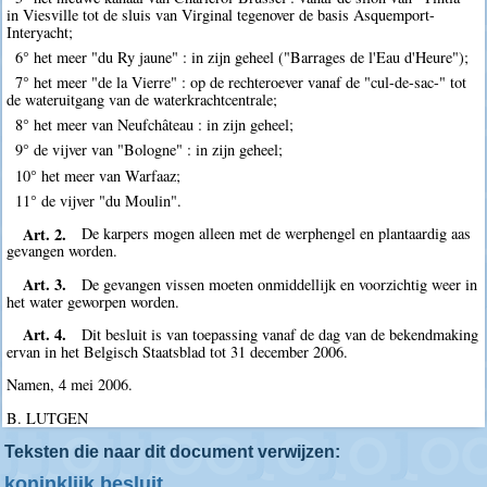
in Viesville tot de sluis van Virginal tegenover de basis Asquemport-
Interyacht;
6° het meer "du Ry jaune" : in zijn geheel ("Barrages de l'Eau d'Heure");
7° het meer "de la Vierre" : op de rechteroever vanaf de "cul-de-sac-" tot
de wateruitgang van de waterkrachtcentrale;
8° het meer van Neufchâteau : in zijn geheel;
9° de vijver van "Bologne" : in zijn geheel;
10° het meer van Warfaaz;
11° de vijver "du Moulin".
Art. 2.
De karpers mogen alleen met de werphengel en plantaardig aas
gevangen worden.
Art. 3.
De gevangen vissen moeten onmiddellijk en voorzichtig weer in
het water geworpen worden.
Art. 4.
Dit besluit is van toepassing vanaf de dag van de bekendmaking
ervan in het Belgisch Staatsblad tot 31 december 2006.
Namen, 4 mei 2006.
B. LUTGEN
Teksten die naar dit document verwijzen:
koninklijk besluit