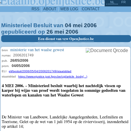
^
-
NL
FR
RSS
ABOUT
WEB LOG
CONTACT
Ministerieel Besluit van
04
mei
2006
gepubliceerd op
26
mei
2006
Een dienst van vzw OpenJustice.be
ministerie van het waalse gewest
bron
2006201749
numac
26/05/2006
pub.
04/05/2006
prom.
ELI
eli/besluit/2006/05/04/2006201749/staatsblad
staatsblad
https://www.ejustice.just.fgov.be/cgi/article_body(...)
4 MEI 2006. - Ministerieel besluit waarbij het nachtelijk vissen op
karper bij wijze van proef wordt toegelaten in sommige gedeelten van
waterlopen en kanalen van het Waalse Gewest
De Minister van Landbouw, Landelijke Aangelegenheden, Leefmilieu en
Toerisme, Gelet op de wet van 1 juli 1954 op de riviervisserij, inzonderheid
op artikel 14;